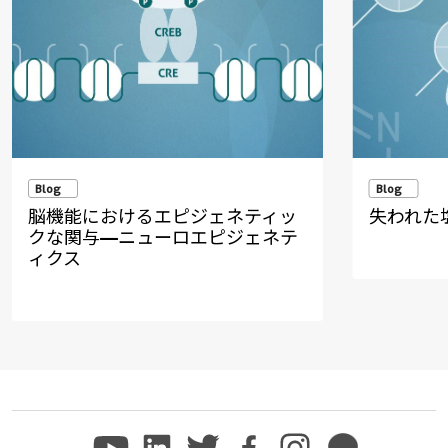
Blog
Blog
脳機能におけるエピジェネティッ
失われた
クな関与—ニューロエピジェネテ
ィクス
Non visible
Non visible text