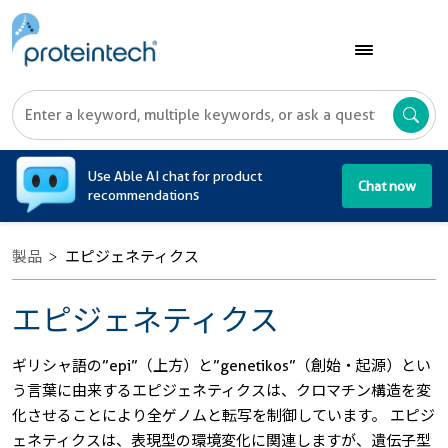
A
Use Able AI chat for product
Chat now
recommendations
製品
エピジェネティクス
エピジェネティクス
ギリシャ語の”epi”（上方）と”genetikos”（創始・起源）とい
う言葉に由来するエピジェネティクスは、クロマチン構造を変
化させることにより全ゲノムと転写を制御しています。 エピジ
ェネティクスは、表現型の環境変化に関連しますが、遺伝子型