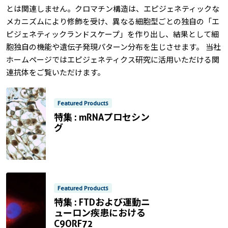
とは関連しません。クロマチン構造は、エピジェネティックな
メカニズムにより修飾を受け、異なる細胞型ごとの独自の「エ
ピジェネティックランドスケープ」を作り出し、結果として細
胞独自の機能や遺伝子発現パターン分布を生じさせます。 当社
ホームページではエピジェネティクス研究に活用いただける関
連抗体をご覧いただけます。
Featured Products
特集 : mRNAプロセシン
グ
Non visible text
Featured Products
特集 : FTDおよび運動ニ
ューロン疾患における
C9ORF72