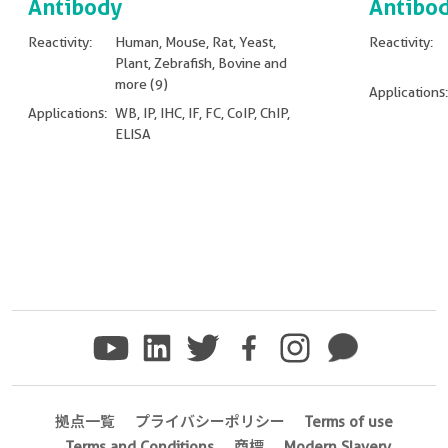
Antibody
Antibo
Reactivity:
Human, Mouse, Rat, Yeast,
Reactivity:
Plant, Zebrafish, Bovine and
more (9)
Applications:
Applications:
WB, IP, IHC, IF, FC, CoIP, ChIP,
ELISA
Non visible
Non visible text
拠点一覧
プライバシーポリシー
Terms of use
Terms and Conditions
商標
Modern Slavery