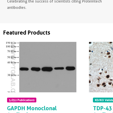
Celebrating the success of scientists citing Proteintech
antibodies.
Non visible text
Featured Products
5,032 Publications
KD/KO Valid
GAPDH Monoclonal
TDP-43 