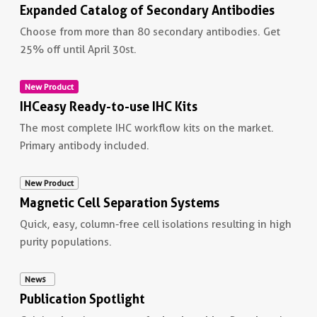
Expanded Catalog of Secondary Antibodies
Choose from more than 80 secondary antibodies. Get
25% off until April 30st.
New Product
Non visible text
IHCeasy Ready-to-use IHC Kits
The most complete IHC workflow kits on the market.
Primary antibody included.
New Product
Non visible text
Magnetic Cell Separation Systems
Quick, easy, column-free cell isolations resulting in high
purity populations.
News
Non visible text
Publication Spotlight