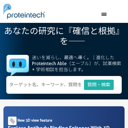
A
あなたの研究に『確信と根拠』
を――
迷いを減らし、最適へ導く。│進化した
Proteintech Able（エーブル）が、試薬検索
× 学術相談を担当します。
質問・検索
New 3D view feature