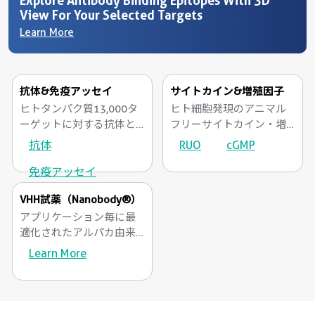
Explore Antibody Binding Epitopes With 3D
View For Your Selected Targets
Learn More
抗体&免疫アッセイ
サイトカイン&増殖因子
ヒトタンパク質13,000タ
ヒト細胞発現のアニマル
ーゲットに対する抗体と
フリーサイトカイン・増
キット
殖因子
抗体
RUO
cGMP
免疫アッセイ
VHH試薬（Nanobody®）
アプリケーション毎に最
適化されたアルパカ由来
VHH抗体.
Learn More