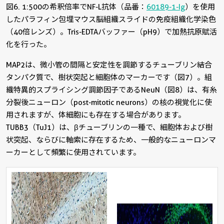
図6. 1:500の希釈倍率でNF-L抗体（品番：
60189-1-Ig
）を使用
したパラフィン包埋マウス脳組織スライドの免疫組織化学染色
（40倍レンズ）。Tris-EDTAバッファー（pH9）で加熱抗原賦活
化を行った。
MAP2は、微小管の間隔と安定性を調節するチューブリン結合
タンパク質で、樹状突起と細胞体のマーカーです（図7）。組
織特異的スプライシング調節因子であるNeuN（図8）は、有糸
分裂後ニューロン（post-mitotic neurons）の核の視覚化に使
用されますが、体細胞にも存在する場合があります。
TUBB3（TuJ1）は、βチューブリンの一種で、細胞体および樹
状突起、ならびに軸索に存在するため、一般的なニューロンマ
ーカーとして頻繁に使用されています。