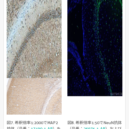
図7. 希釈倍率1:2000でMAP2
図8. 希釈倍率1:50でNeuN抗体
抗体（品番：
17490-1-AP
）を
（品番：
26975-1-AP
）および