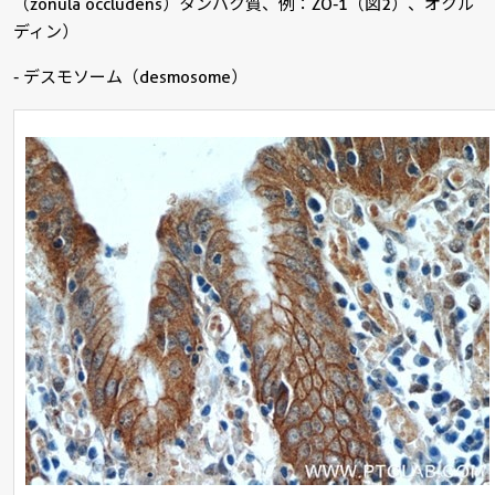
（zonula occludens）タンパク質、例：ZO-1（図2）、オクル
ディン）
- デスモソーム（desmosome）