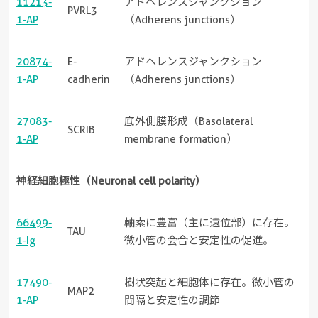
11213-
アドヘレンスジャンクション
PVRL3
1-AP
（Adherens junctions）
20874-
E-
アドヘレンスジャンクション
1-AP
cadherin
（Adherens junctions）
27083-
底外側膜形成（Basolateral
SCRIB
1-AP
membrane formation）
神経細胞極性（Neuronal cell polarity）
66499-
軸索に豊富（主に遠位部）に存在。
TAU
1-Ig
微小管の会合と安定性の促進。
17490-
樹状突起と細胞体に存在。微小管の
MAP2
1-AP
間隔と安定性の調節