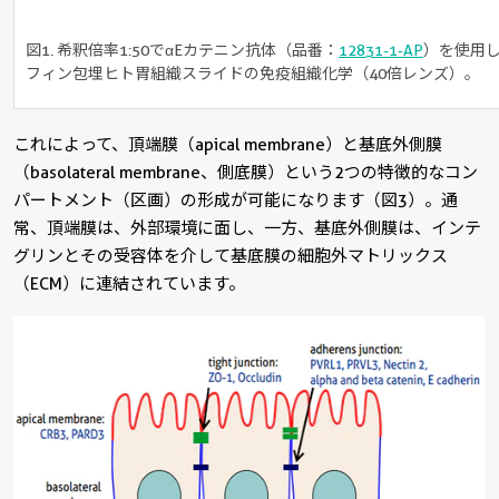
図1. 希釈倍率1:50でαEカテニン抗体（品番：
12831-1-AP
）を使用
フィン包埋ヒト胃組織スライドの免疫組織化学（40倍レンズ）。
これによって、頂端膜（apical membrane）と基底外側膜
（basolateral membrane、側底膜）という2つの特徴的なコン
パートメント（区画）の形成が可能になります（図3）。通
常、頂端膜は、外部環境に面し、一方、基底外側膜は、インテ
グリンとその受容体を介して基底膜の細胞外マトリックス
（ECM）に連結されています。