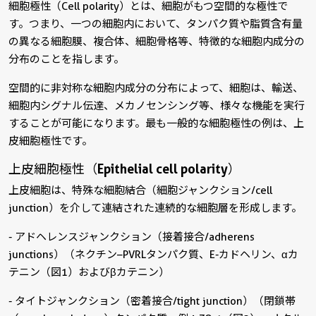
細胞極性（Cell polarity）とは、細胞がもつ空間的な極性で
す。つまり、一つの細胞内において、タンパク質や脂質含有量
の異なる細胞膜、複合体、細胞骨格等、特徴的な細胞内成分の
分布のことを指します。
空間的に非対称な細胞内成分の分布によって、細胞は、輸送、
細胞内シグナル伝達、メカノセンシング等、様々な機能を実行
することが可能になります。最も一般的な細胞極性の例は、上
皮細胞極性です。
上皮細胞極性（Epithelial cell polarity）
上皮細胞は、特殊な細胞結合（細胞ジャンクション/cell
junction）を介して連結された連続的な細胞層を形成します。
- アドヘレンスジャンクション（接着接合/adherens
junctions）（ネクチン–PVRLタンパク質、E-カドヘリン、αカ
テニン（図1）およびβカテニン）
- タイトジャンクション（密着接合/tight junction）（閉鎖帯