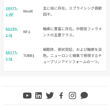
26975-
主に核に存在。スプライシング調節
NeuN
1-AP
因子。
60189-
軸索に豊富に存在。中間径フィラメ
NF-L
1-Ig
ントの主要クラス。
細胞体、樹状突起、および軸索を染
66375-
TUBB3
色。ニューロンと精巣で発現するチ
1-Ig
ューブリンアイソフォームの一つ。