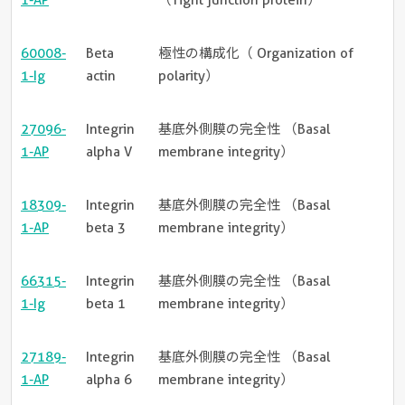
1-AP
（Tight junction protein）
60008-
Beta
極性の構成化（ Organization of
1-Ig
actin
polarity）
27096-
Integrin
基底外側膜の完全性 （Basal
1-AP
alpha V
membrane integrity）
18309-
Integrin
基底外側膜の完全性 （Basal
1-AP
beta 3
membrane integrity）
66315-
Integrin
基底外側膜の完全性 （Basal
1-Ig
beta 1
membrane integrity）
27189-
Integrin
基底外側膜の完全性 （Basal
1-AP
alpha 6
membrane integrity）