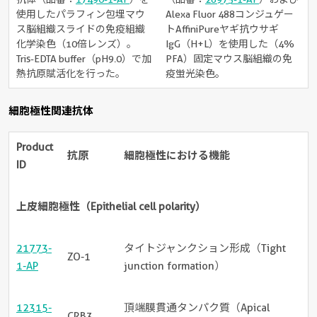
使用したパラフィン包埋マウ
Alexa Fluor 488コンジュゲー
ス脳組織スライドの免疫組織
トAffiniPureヤギ抗ウサギ
化学染色（10倍レンズ）。
IgG（H+L）を使用した（4%
Tris-EDTA buffer（pH9.0）で加
PFA）固定マウス脳組織の免
熱抗原賦活化を行った。
疫蛍光染色。
細胞極性関連抗体
Product
抗原
細胞極性における機能
ID
上皮細胞極性（Epithelial cell polarity）
21773-
タイトジャンクション形成（Tight
ZO-1
1-AP
junction formation）
12315-
頂端膜貫通タンパク質（Apical
CRB3