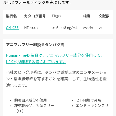
ル化とフォールディングを実現します。
製品名
カタログ番号
ED50
純度
文献数
GM-CSF
HZ-1002
0.08 - 0.8 ng/mL
>95%
21
アニマルフリー組換えタンパク質
Humankine® 製品は、アニマルフリー成分を使用して、
HEK293細胞で製造されています。
当社のヒト発現系は、タンパク質が天然のコンホメーショ
ンと翻訳後修飾を有することを確実にして、生物活性を至
適化します。
動物由来成分不使用
ヒト細胞で発現
凍結乾燥品、担体フリー
エンドトキシンフリ
（CF）
ー