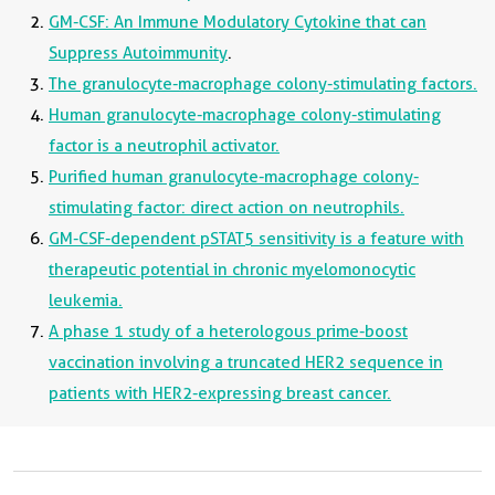
GM-CSF: An Immune Modulatory Cytokine that can
Suppress Autoimmunity
.
The granulocyte-macrophage colony-stimulating factors.
Human granulocyte-macrophage colony-stimulating
factor is a neutrophil activator.
Purified human granulocyte-macrophage colony-
stimulating factor: direct action on neutrophils.
GM-CSF-dependent pSTAT5 sensitivity is a feature with
therapeutic potential in chronic myelomonocytic
leukemia.
A phase 1 study of a heterologous prime-boost
vaccination involving a truncated HER2 sequence in
patients with HER2-expressing breast cancer.