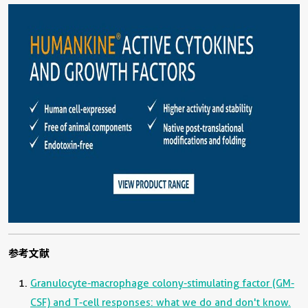
参考文献
Granulocyte-macrophage colony-stimulating factor (GM-
CSF) and T-cell responses: what we do and don't know.