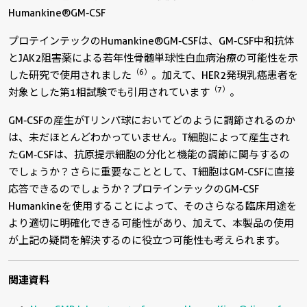
Humankine®GM-CSF
プロテインテックのHumankine®GM-CSFは、GM-CSF中和抗体
とJAK2阻害薬による若年性骨髄単球性白血病治療の可能性を示
（6）
した研究で使用されました
。加えて、HER2発現乳癌患者を
（7）
対象とした第1相試験でも引用されています
。
GM-CSFの産生がTリンパ球においてどのように調節されるのか
は、未だほとんどわかっていません。T細胞によって産生され
たGM-CSFは、抗原提示細胞の分化と機能の調節に関与するの
でしょうか？さらに重要なこととして、T細胞はGM-CSFに直接
応答できるのでしょうか？プロテインテックのGM-CSF
Humankineを使用することによって、そのさらなる臨床用途を
より適切に明確化できる可能性があり、加えて、本製品の使用
が上記の疑問を解決するのに役立つ可能性も考えられます。
関連資料