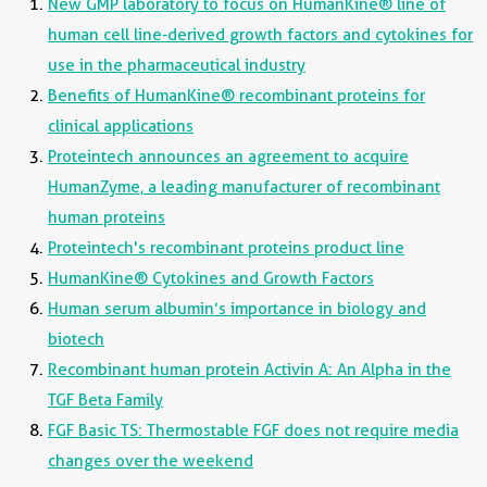
New GMP laboratory to focus on HumanKine® line of
human cell line-derived growth factors and cytokines for
use in the pharmaceutical industry
Benefits of HumanKine® recombinant proteins for
clinical applications
Proteintech announces an agreement to acquire
HumanZyme, a leading manufacturer of recombinant
human proteins
Proteintech's recombinant proteins product line
HumanKine® Cytokines and Growth Factors
Human serum albumin’s importance in biology and
biotech
Recombinant human protein Activin A: An Alpha in the
TGF Beta Family
FGF Basic TS: Thermostable FGF does not require media
changes over the weekend