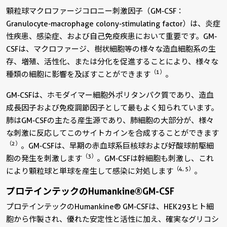
顆粒球マクロファージコロニー刺激因子（GM-CSF：
Granulocyte-macrophage colony-stimulating factor）は、炎症
性疾患、感染症、および自己免疫疾患において重要です。GM-
CSFは、マクロファージ、樹状細胞等の様々な造血細胞系の生
存、増殖、活性化、または分化を促進することにより、様々な
（1）
種類の細胞に影響を及ぼすことができます
。
GM-CSFは、ホモダイマー細胞外ポリタンパク質であり、造血
成長因子および免疫調節因子として最もよく知られています。
肺はGM-CSFの主たる産生源であり、肺細胞の大部分が、様々
な刺激に反応してこのサイトカインを合成することができます
（2）
。GM-CSFは、早期の赤血球系巨核球および好酸球前駆細
（3）
胞の発生を刺激します
。GM-CSFは幹細胞も刺激し、これ
（4, 5）
により顆粒球と単球を産生して感染に対処します
。
プロテインテックのHumankine®GM-CSF
プロテインテックのHumankine® GM-CSFは、HEK293ヒト細
胞から作製され、優れた安定性と活性に加え、確実なグリコシ