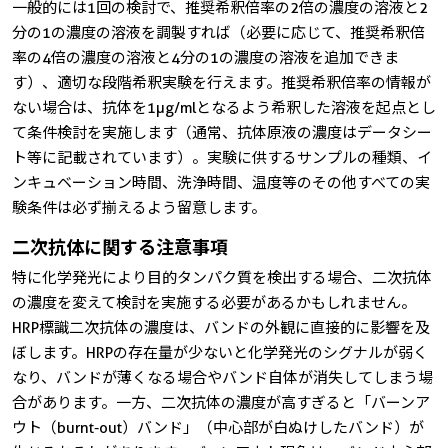
一般的には1回の検討で、推奨希釈倍率の2倍の濃度の溶液と2
分の1の濃度の溶液を調製すれば（必要に応じて、推奨希釈倍
率の4倍の濃度の溶液と4分の1の濃度の溶液を追加できま
す）、適切な段階希釈実験を行えます。推奨希釈倍率の情報が
ない場合は、抗体を1µg/mlとなるよう希釈した溶液を起点とし
て条件検討を実施します（通常、抗体原液の濃度はデータシー
ト等に記載されています）。実験に供するサンプルの種類、イ
ンキュベーション時間、洗浄時間、温度等のその他すべての実
験条件は必ず揃えるよう留意します。
二次抗体に関する注意事項
特に化学発光により目的タンパク質を検出する場合、二次抗体
の濃度を変えて検討を実施する必要があるかもしれません。
HRP標識二次抗体の濃度は、バンドの外観に直接的に影響を及
ぼします。HRPの存在量が少ないと化学発光のシグナルが弱く
なり、バンドが薄くなる場合やバンド自体が消失してしまう場
合があります。一方、二次抗体の濃度が高すぎると「バーンア
ウト（burnt-out）バンド」（中心部が白ぬけしたバンド）が