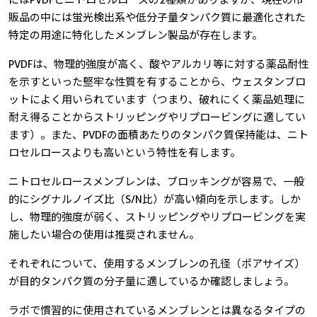
にはPVDFとニトロセルロースの2種類がありますが、現在の市
販品の中には蛍光検出系や低分子量タンパク質に最適化された
特定の用途に特化したメンブレン製品が存在します。
PVDFは、物理的強度が高く、酸やアルカリ等に対する薬品耐性
を示すといった堅牢な性質を有することから、ウェスタンブロ
ットによく用いられています（つまり、破れにくく薬品処理に
耐え得ることからストリッピングやリプロービングに適してい
ます）。また、PVDFの面積あたりのタンパク質保持能は、ニト
ロセルロースよりも高いという特性を有します。
ニトロセルロースメンブレンは、ブロッキングが容易で、一般
的にシグナルノイズ比（S/N比）が高い傾向を示します。しか
し、物理的強度が弱く、ストリッピングやリプロービングを実
施したい場合の使用は推奨されません。
それぞれについて、使用するメンブレンの孔径（ポアサイズ）
が目的タンパク質の分子量に適しているか確認しましょう。
ラボで慣習的に使用されているメンブレンとは異なるタイプの