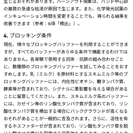
生じるおそれがあります。バーンアウト現象は、バンド中心部
の基質の急速な枯渇が原因で生じます。また、化学発光試薬の
インキュベーション時間を変更することでも、得られる結果を
改善できます（参考：6項「検出」）。
4. ブロッキング条件
現在、様々なブロッキングバッファーを利用することができま
すが、すべてのバッファーがあらゆる条件で機能するわけでは
ありません。各実験で使用する抗体‐抗原の組み合わせごと
に、数種類のブロッキングバッファーを試してみることをおす
すめします。乳（ミルク）を原材料とするスキムミルク等のブ
ロッキングバッファーには、内在性ビオチン、糖タンパク質、
酵素等が含まれており、シグナルに悪影響を与える場合がある
ことに留意してください。また、スキムミルク系のバッファー
には、カゼイン等のリン酸化タンパク質が含まれており、リン
酸化タンパク質を検出する場合にバックグラウンドが高くなる
おそれがあることが一般的に言及されます。さらに、活性を有
するホスファターゼが含まれており、リン酸化タンパク質を脱