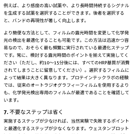
例えば、より感度の高い試薬や、より長時間持続するシグナル
を生成する試薬を選択することができます。後者を選択する
と、バンドの再現性が著しく向上します。
より簡便な方法として、フィルムの露光時間を変更して化学発
光の検出を最適化することも可能です。この方法は迅速かつ容
易なので、おそらく最も頻繁に実行されている最適化ステップ
です。常に、検討する露光時間のポイントを揃えて実施してく
ださい（ただし、約10～15分後には、すべてのHRP基質が消費
されてしまうことに留意してください）。選択するフィルムに
よって結果は大きく異なります。プロテインテックラボの経験
では、従来のオートラジオグラフィーフィルムを使用するより
も、化学発光検出専用のフィルムが最適であることを確認して
います。
7. 不要なステップは省く
実施するステップが少なければ、当然実験で失敗するポイント
と最適化するステップが少なくなります。ウェスタンブロット