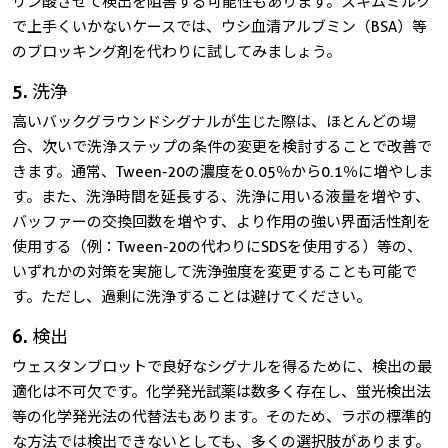
リン酸させて検出を阻害する可能性もあります。スキムミルク
で上手くいかないケースでは、ウシ血清アルブミン（BSA）等
のブロッキング剤を代わりに試してみましょう。
5. 洗浄
高いバックグラウンドシグナルが生じた際は、ほとんどの場
合、次いで洗浄ステップの条件の変更を検討することで改善で
きます。通常、Tween-20の濃度を0.05％から0.1％に増やしま
す。また、洗浄時間を延長する、洗浄に用いる液量を増やす、
バッファーの交換回数を増やす、より作用の強い界面活性剤を
使用する（例：Tween-20の代わりにSDSを使用する）等の、
いずれかの対策を実施して洗浄強度を変更することも可能で
す。ただし、過剰に洗浄することは避けてください。
6. 検出
ウェスタンブロットで良好なシグナルを得るために、検出の最
適化は不可欠です。化学発光試薬は数多く存在し、蛍光検出法
等の化学発光法の代替法もあります。そのため、ラボの標準的
な方法では検出できないとしても、多くの選択肢があります。