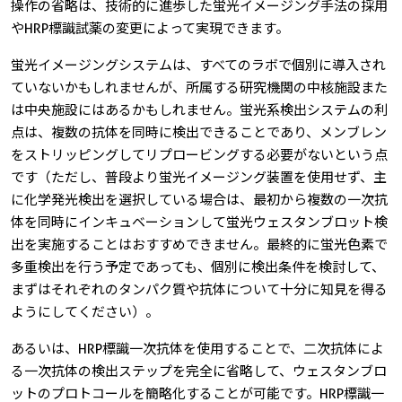
操作の省略は、技術的に進歩した蛍光イメージング手法の採用
やHRP標識試薬の変更によって実現できます。
蛍光イメージングシステムは、すべてのラボで個別に導入され
ていないかもしれませんが、所属する研究機関の中核施設また
は中央施設にはあるかもしれません。蛍光系検出システムの利
点は、複数の抗体を同時に検出できることであり、メンブレン
をストリッピングしてリプロービングする必要がないという点
です（ただし、普段より蛍光イメージング装置を使用せず、主
に化学発光検出を選択している場合は、最初から複数の一次抗
体を同時にインキュベーションして蛍光ウェスタンブロット検
出を実施することはおすすめできません。最終的に蛍光色素で
多重検出を行う予定であっても、個別に検出条件を検討して、
まずはそれぞれのタンパク質や抗体について十分に知見を得る
ようにしてください）。
あるいは、HRP標識一次抗体を使用することで、二次抗体によ
る一次抗体の検出ステップを完全に省略して、ウェスタンブロ
ットのプロトコールを簡略化することが可能です。HRP標識一