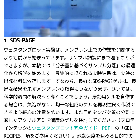
1. SDS-PAGE
ウェスタンブロット実験は、メンブレン上での作業を開始する
よりも前から始まっています。サンプル調製にまで遡ることが
できますが、本稿では「分子量に基づくサンプル分離」の最適
化から解説を始めます。最終的に得られる実験結果は、実験の
出発材料に依存します。すなわち、良好なSDS-PAGEゲルは、良
好な結果を示すメンブレンの取得につながります。ひいては、
科学的疑問の解決へと導くことでしょう。泳動用ゲルを自作す
る場合は、気泡がなく、均一な組成のゲルを再現性良く作製で
きるよう細心の注意を払います。また目的タンパク質の分離に
適したアクリルアミド濃度のゲルを検討してください（プロテ
インテックの
ウェスタンブロット完全ガイド［PDF］
の「GEL
RECIPES」項をご参照ください）。泳動速度を速める目的での