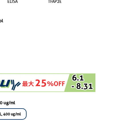
ELISA
TFAP2E
ol
00 ug/ml
L, 400 ug/ml