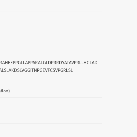
AHEEPPGLLAPPARALGLDPRRDYATAVPRLLHGLAD
LSLAKDSLVGGITNPGEVFCSVPGRLSL
silon)