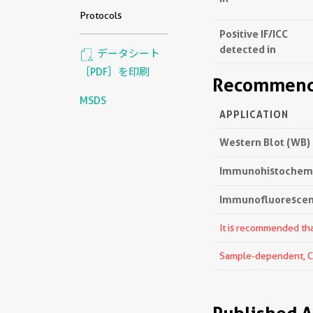
Protocols
Positive IF/ICC
detected in
データシート
［PDF］を印刷
Recommende
MSDS
APPLICATION
Western Blot (WB)
Immunohistochemis
Immunofluorescenc
It is recommended that
Sample-dependent, Che