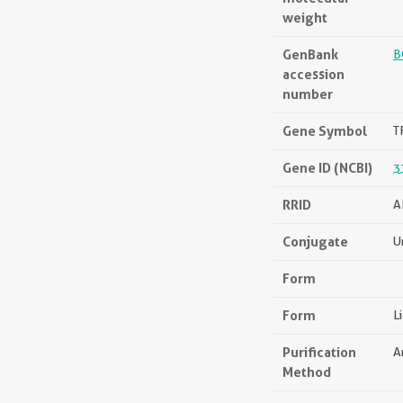
weight
GenBank
B
accession
number
Gene Symbol
T
Gene ID (NCBI)
3
RRID
A
Conjugate
U
Form
Form
L
Purification
A
Method