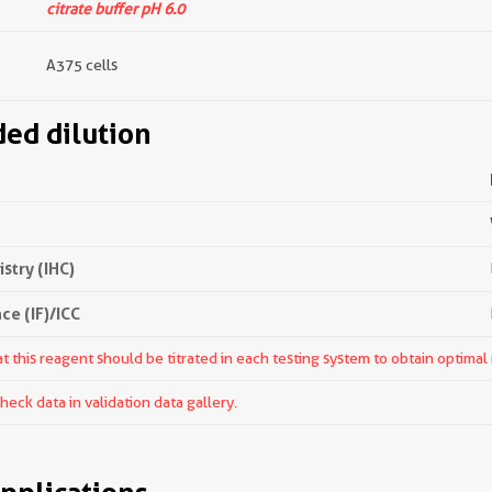
citrate buffer pH 6.0
A375 cells
d dilution
try (IHC)
e (IF)/ICC
 this reagent should be titrated in each testing system to obtain optimal 
ck data in validation data gallery.