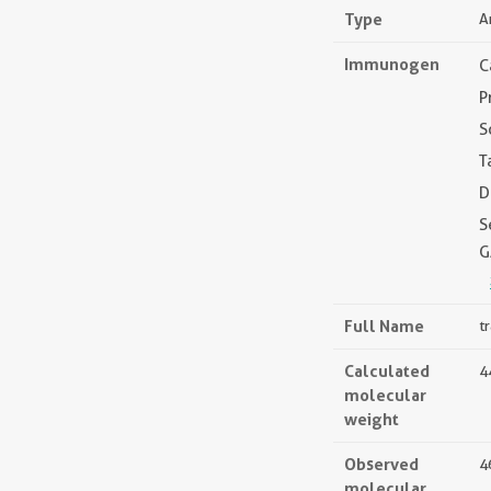
Type
A
Immunogen
C
P
S
T
D
S
G
Full Name
t
Calculated
4
molecular
weight
Observed
4
molecular