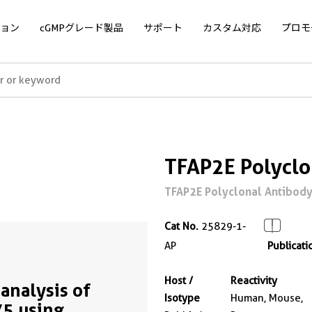
ョン
cGMPグレード製品
サポート
カスタム対応
プロモ
TFAP2E Polyclo
TFAP2E Polyclonal Antibody f
Cat No.
25829-1-
AP
Publicati
Host /
Reactivity
analysis of
Isotype
Human, Mouse,
5 using