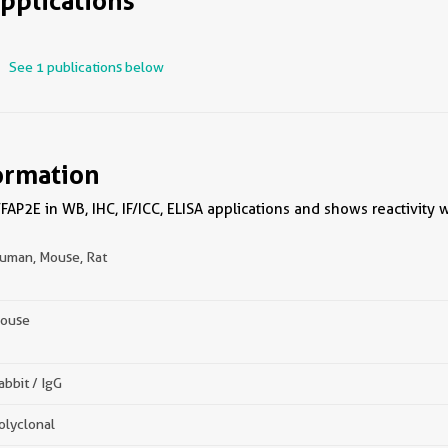
pplications
See 1 publications below
ormation
FAP2E in WB, IHC, IF/ICC, ELISA applications and shows reactivity
uman, Mouse, Rat
ouse
abbit / IgG
olyclonal