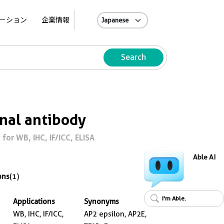
A
ーション
企業情報
Search
nal antibody
or WB, IHC, IF/ICC, ELISA
Able AI
ons
(1)
I'm Able.
Applications
Synonyms
WB, IHC, IF/ICC,
AP2 epsilon, AP2E,