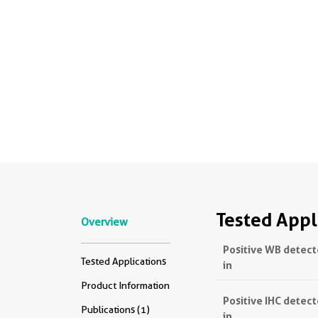
Tested Appl
Overview
Positive WB detec
Tested Applications
in
Product Information
Positive IHC detec
Publications (1)
in