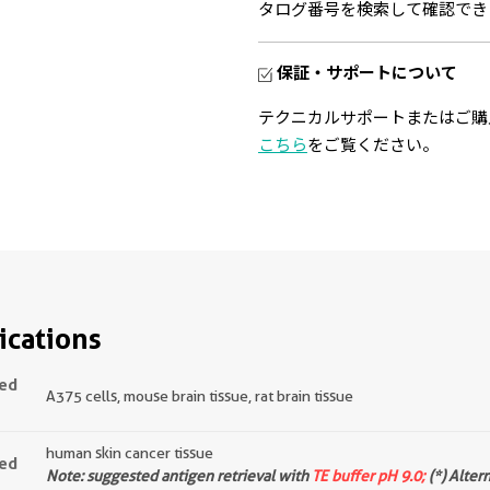
タログ番号を検索して確認でき
保証・サポートについて
テクニカルサポートまたはご購
こちら
をご覧ください。
ications
ted
A375 cells, mouse brain tissue, rat brain tissue
human skin cancer tissue
ted
Note: suggested antigen retrieval with
TE buffer pH 9.0;
(*) Alter