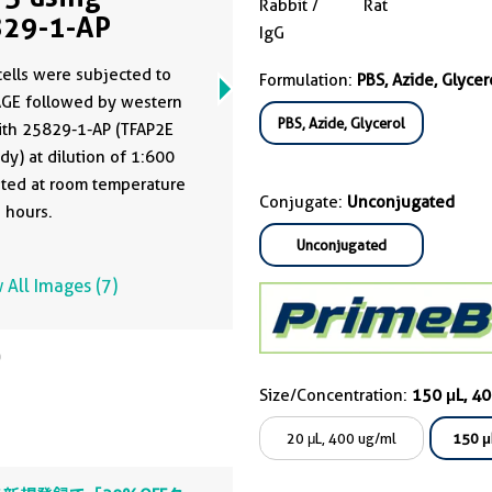
Rabbit /
Rat
29-1-AP
IgG
ells were subjected to
Formulation:
PBS, Azide, Glycer
AGE followed by western
PBS, Azide, Glycerol
ith 25829-1-AP (TFAP2E
dy) at dilution of 1:600
ted at room temperature
Conjugate:
Unconjugated
5 hours.
Unconjugated
 All Images (7)
Size/Concentration:
150 μL, 4
20 μL, 400 ug/ml
150 μ