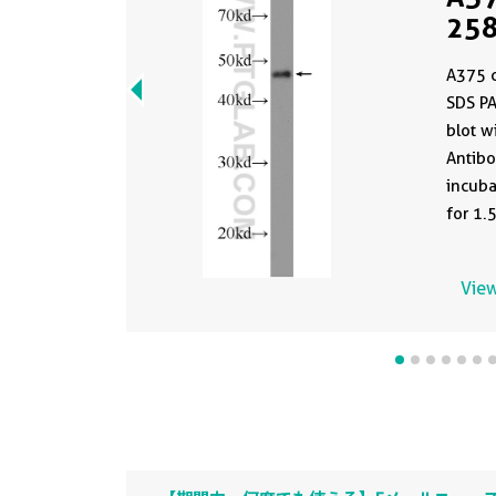
258
A375 c
SDS P
blot w
Antibo
incuba
for 1.
View