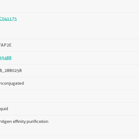
C041175
FAP2E
39488
B_2880258
nconjugated
iquid
ntigen affinity purification