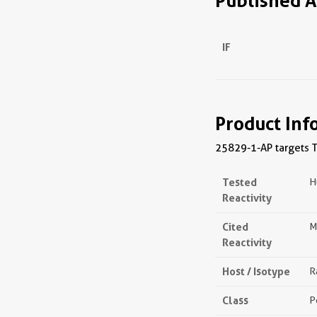
Published A
IF
Product Inf
25829-1-AP targets T
Tested
H
Reactivity
Cited
M
Reactivity
Host / Isotype
R
Class
P