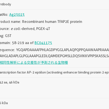
ntibody
atNo:
Ag23023
roduct name: Recombinant human TFAP2E protein
ource:
e coli.
-derived, PGEX-4T
ag: GST
omain: 58-219 aa of
BC041175
equence: YGQAPDAAAAFPHLAGDPYGGLAPLAQPQPPQAAWAAPRAAAR
AHGLADAPLGLPGLAAAPGLEDLQAMDEPGMSLLDQSVIKKVPIPSKASSLSA
相同性解析による交差性が予測される生物種
ranscription factor AP-2 epsilon (activating enhancer binding protein 2 ep
42 aa, 46 kDa
6 kDa