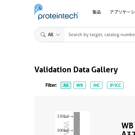
製品
アプリケーシ
All
Validation Data Gallery
Filter:
All
WB
IHC
IF/ICC
WB 
A37