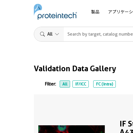
製品
アプリケーシ
All
Validation Data Gallery
Filter:
All
IF/ICC
FC (Intra)
IF 
A43