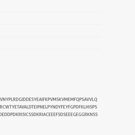
AVNYPLRDGIDDESYEAIFKPVMSKVMEMFQPSAVVLQ
CWTYETAVALDTEIPNELPYNDYFEYFGPDFKLHISPS
EDDPDKRISICSSDKRIACEEEFSDSEEEGEGGRKNSS