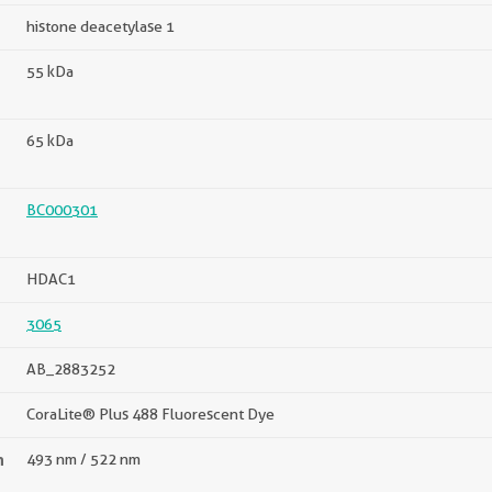
histone deacetylase 1
55 kDa
65 kDa
BC000301
HDAC1
3065
AB_2883252
CoraLite® Plus 488 Fluorescent Dye
n
493 nm / 522 nm