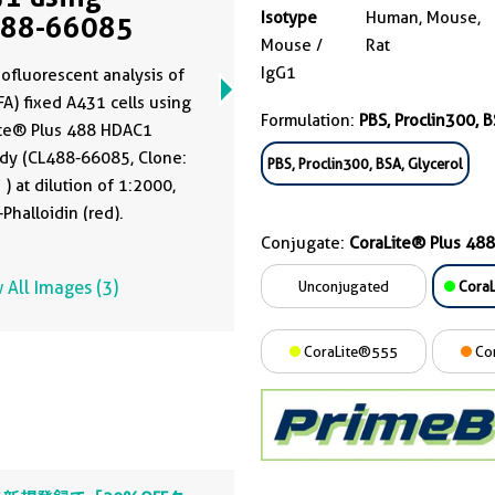
Isotype
Human, Mouse,
488-66085
Mouse /
Rat
IgG1
fluorescent analysis of
A) fixed A431 cells using
Formulation:
PBS, Proclin300, B
ite® Plus 488 HDAC1
dy (CL488-66085, Clone:
PBS, Proclin300, BSA, Glycerol
) at dilution of 1:2000,
Phalloidin (red).
Conjugate:
CoraLite® Plus 488
 All Images (3)
Unconjugated
CoraL
CoraLite®555
Co