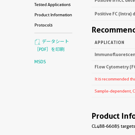
Positive IF/ICC det
Tested Applications
Positive FC (Intra) 
Product Information
Protocols
Recommende
データシート
APPLICATION
［PDF］を印刷
Immunofluorescenc
MSDS
Flow Cytometry (FC
It is recommended that
Sample-dependent, Che
Product Inf
CL488-66085 targets 