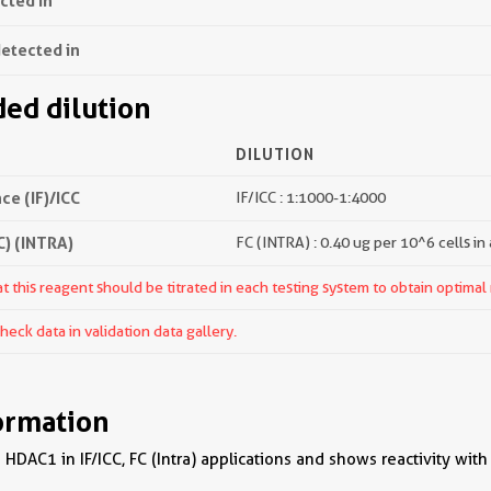
ected in
detected in
d dilution
DILUTION
e (IF)/ICC
IF/ICC : 1:1000-1:4000
) (INTRA)
FC (INTRA) : 0.40 ug per 10^6 cells in
 this reagent should be titrated in each testing system to obtain optimal 
ck data in validation data gallery.
ormation
HDAC1 in IF/ICC, FC (Intra) applications and shows reactivity wit