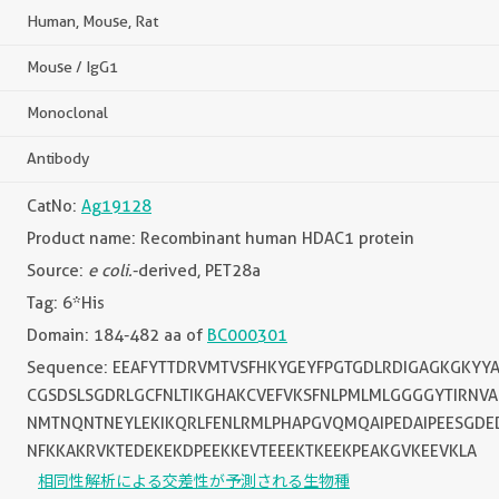
Human, Mouse, Rat
Mouse / IgG1
Monoclonal
Antibody
CatNo:
Ag19128
Product name: Recombinant human HDAC1 protein
Source:
e coli.
-derived, PET28a
Tag: 6*His
Domain: 184-482 aa of
BC000301
Sequence: EEAFYTTDRVMTVSFHKYGEYFPGTGDLRDIGAGKGKYY
CGSDSLSGDRLGCFNLTIKGHAKCVEFVKSFNLPMLMLGGGGYTIRNVAR
NMTNQNTNEYLEKIKQRLFENLRMLPHAPGVQMQAIPEDAIPEESGDED
NFKKAKRVKTEDEKEKDPEEKKEVTEEEKTKEEKPEAKGVKEEVKLA
相同性解析による交差性が予測される生物種