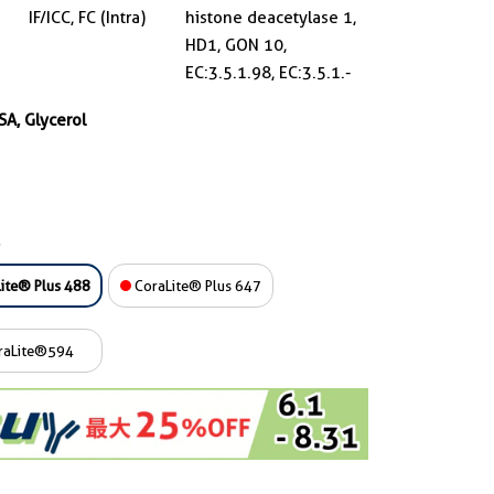
IF/ICC, FC (Intra)
histone deacetylase 1,
HD1, GON 10,
EC:3.5.1.98, EC:3.5.1.-
SA, Glycerol
ite® Plus 488
CoraLite® Plus 647
raLite®594