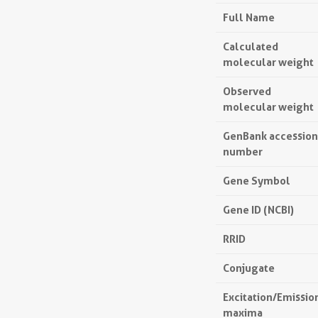
Full Name
Calculated
molecular weight
Observed
molecular weight
GenBank accession
number
Gene Symbol
Gene ID (NCBI)
RRID
Conjugate
Excitation/Emissio
maxima