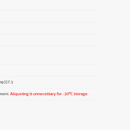
mp}}7.3
o
pment.
Aliquoting is unnecessary for -20
C storage.