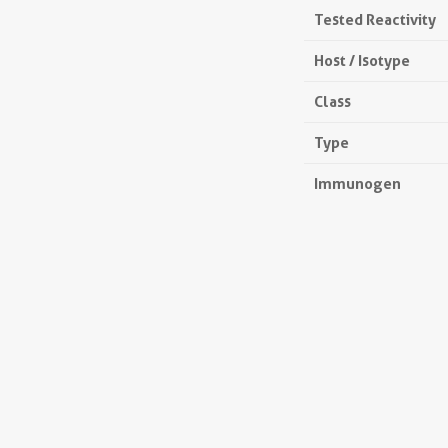
Tested Reactivity
Host / Isotype
Class
Type
Immunogen