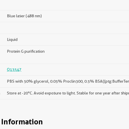
Blue laser (488 nm)
Liquid
Protein G purification
Q13547
PBS with 50% glycerol, 0.05% Proclin300, 0.5% BSA{{ptg:BufferTe
s
Store at -20°C. Avoid exposure to light. Stable for one year after shi
 Information