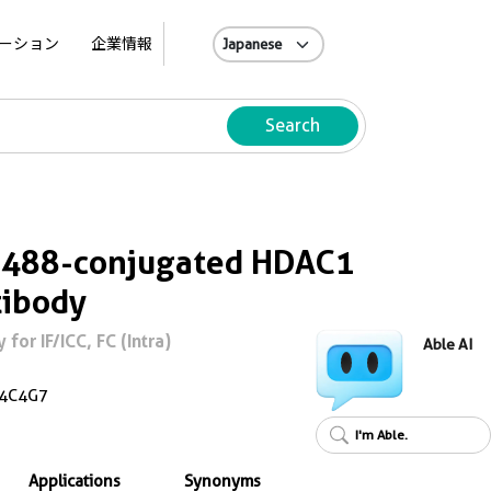
A
ーション
企業情報
Search
s 488-conjugated HDAC1
tibody
or IF/ICC, FC (Intra)
Able AI
4C4G7
I'm Able.
Applications
Synonyms