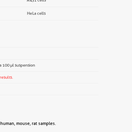
A431 cells
HeLa cells
 a 100 µl suspension
results.
h human, mouse, rat samples.
||