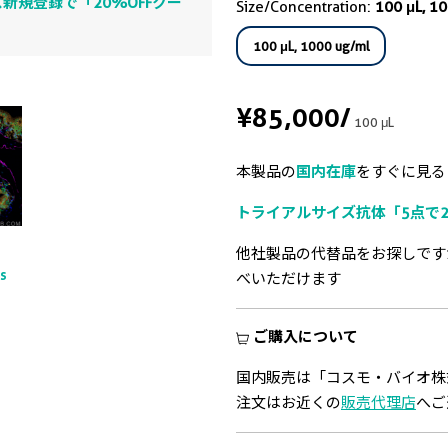
新規登録で「20%OFFクー
Size/Concentration:
100 μL, 1
100 μL, 1000 ug/ml
¥85,000
/
100 μL
本製品の
国内在庫
をすぐに見る
トライアルサイズ抗体「5点で2
他社製品の代替品をお探しです
ts
べいただけます
ご購入について
国内販売は「コスモ・バイオ株
注文はお近くの
販売代理店
へご