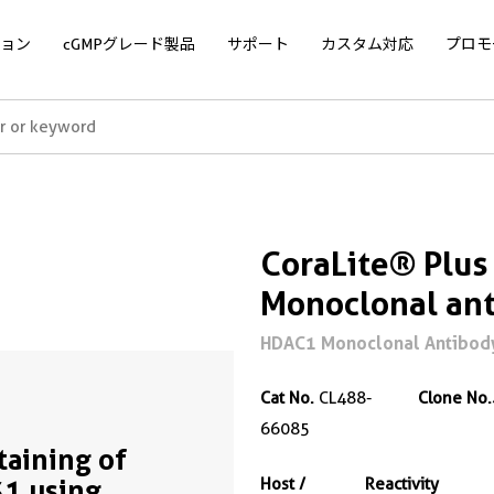
ョン
cGMPグレード製品
サポート
カスタム対応
プロモ
CoraLite® Plu
Monoclonal an
HDAC1 Monoclonal Antibody f
Cat No.
CL488-
Clone No.
66085
Staining of
1 using
Host /
Reactivity