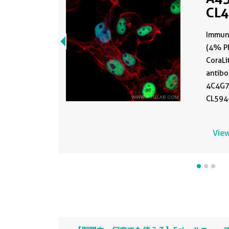
CL
Immuno
(4% PF
CoraL
antibo
4C4G7 
CL594-
View