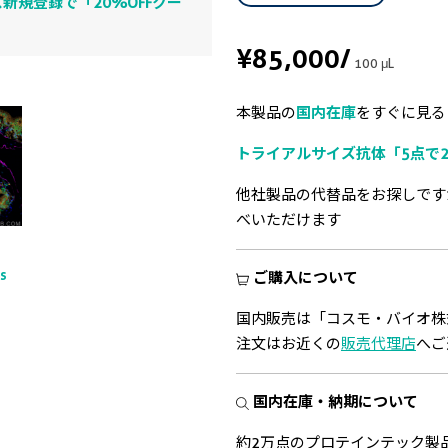
新規登録で「20%OFFクー
¥85,000
/
100 μL
本製品の
国内在庫
をすぐに見る
トライアルサイズ抗体「5点で2
他社製品の代替品をお探しです
べいただけます
ts
ご購入について
国内販売は「コスモ・バイオ株
注文はお近くの
販売代理店
へご
国内在庫・納期について
約2万点のプロテインテック製