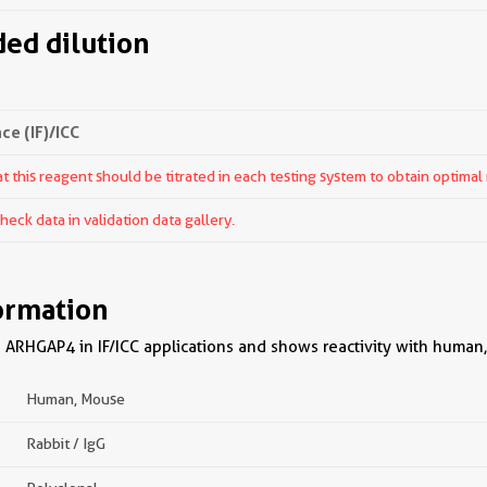
d dilution
e (IF)/ICC
 this reagent should be titrated in each testing system to obtain optimal 
ck data in validation data gallery.
ormation
 ARHGAP4 in IF/ICC applications and shows reactivity with human
Human, Mouse
Rabbit / IgG