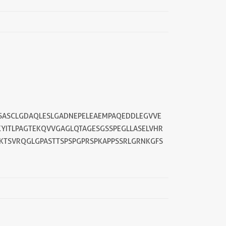
PSASCLGDAQLESLGADNEPELEAEMPAQEDDLEGVVE
YITLPAGTEKQVVGAGLQTAGESGSSPEGLLASELVHR
KTSVRQGLGPASTTSPSPGPRSPKAPPSSRLGRNKGFS