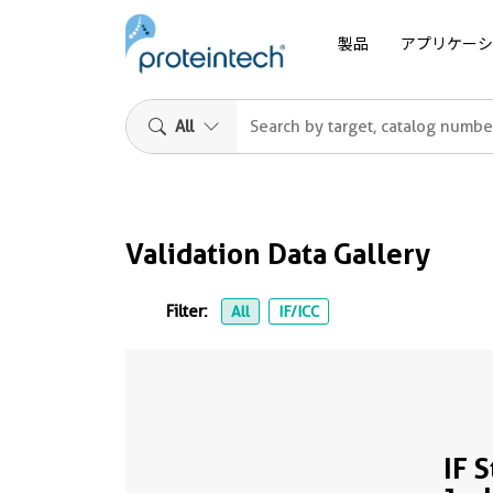
製品
アプリケーシ
All
Validation Data Gallery
Filter:
All
IF/ICC
IF 