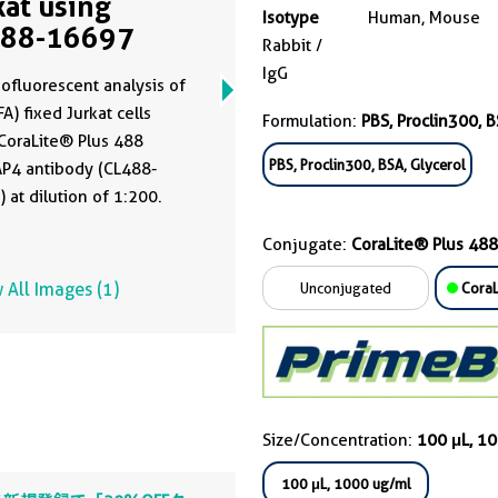
kat using
Isotype
Human, Mouse
488-16697
Rabbit /
IgG
fluorescent analysis of
A) fixed Jurkat cells
Formulation:
PBS, Proclin300, B
CoraLite® Plus 488
PBS, Proclin300, BSA, Glycerol
P4 antibody (CL488-
 at dilution of 1:200.
Conjugate:
CoraLite® Plus 488
 All Images (1)
Unconjugated
CoraL
Size/Concentration:
100 μL, 1
100 μL, 1000 ug/ml