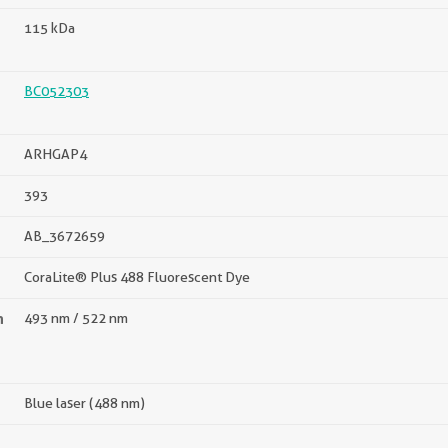
115 kDa
BC052303
ARHGAP4
393
AB_3672659
CoraLite® Plus 488 Fluorescent Dye
n
493 nm / 522 nm
Blue laser (488 nm)