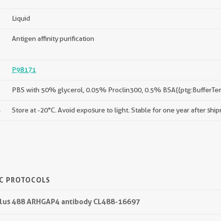
Liquid
Antigen affinity purification
P98171
PBS with 50% glycerol, 0.05% Proclin300, 0.5% BSA{{ptg:BufferTe
s
Store at -20°C. Avoid exposure to light. Stable for one year after shi
IC PROTOCOLS
L Plus 488 ARHGAP4 antibody CL488-16697