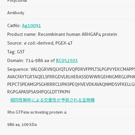
Polyclonal
Antibody
CatNo:
Ag10091
Product name: Recombinant human ARHGAP4 protein
Source:
e coli.
-derived, PGEX-4T
Tag: GST
Domain: 714-986 aa of
BC052303
Sequence: VALQGRVNQLVQTLIVQPDRVFPPLTSLPGPVYEKCMAP
AVACFAYTGRTAQELSFRRGDVLRLHERASSDWWRGEHNGMRGLIPHK
PEPCTSPEAMGPSGHRRRCLVPASPEQHVEVDKAVAQNMDSVFKELLG
RGPGAPASPSASHPQGLDTTPKPH
相同性解析による交差性が予測される生物種
Rho GTPase activating protein 4
986 aa, 109 kDa