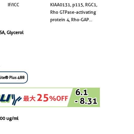
IF/ICC
KIAA0131, p115, RGC1,
Rho GTPase-activating
protein 4, Rho-GAP
hematopoietic protein
SA, Glycerol
C1
ite® Plus 488
000 ug/ml