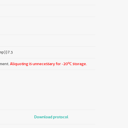
mp}}7.3
o
pment.
Aliquoting is unnecessary for -20
C storage.
Download protocol