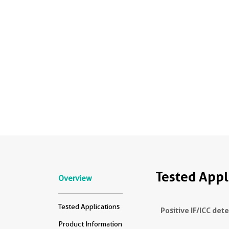
Tested Appl
Overview
Tested Applications
Positive IF/ICC det
Product Information