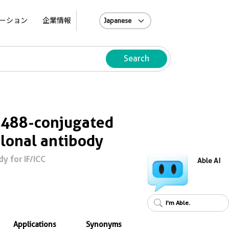
A
ーション
企業情報
Search
 488-conjugated
lonal antibody
y for IF/ICC
Able AI
I'm Able.
Applications
Synonyms