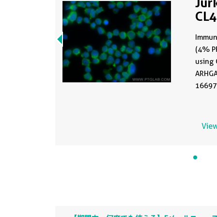
Jur
CL
Immuno
(4% PF
using 
ARHGA
16697)
View