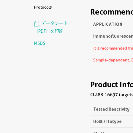
Protocols
Recommende
データシート
APPLICATION
［PDF］を印刷
Immunofluorescenc
MSDS
It is recommended that
Sample-dependent, Che
Product Inf
CL488-16697 targets
Tested Reactivity
Host / Isotype