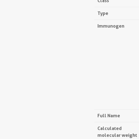
Class
Type
Immunogen
Full Name
Calculated
molecular weight