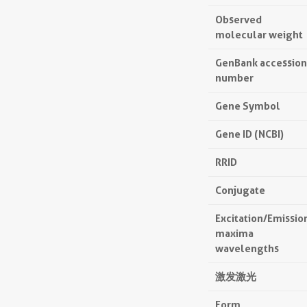
Observed
molecular weight
GenBank accession
number
Gene Symbol
Gene ID (NCBI)
RRID
Conjugate
Excitation/Emissio
maxima
wavelengths
激发激光
Form