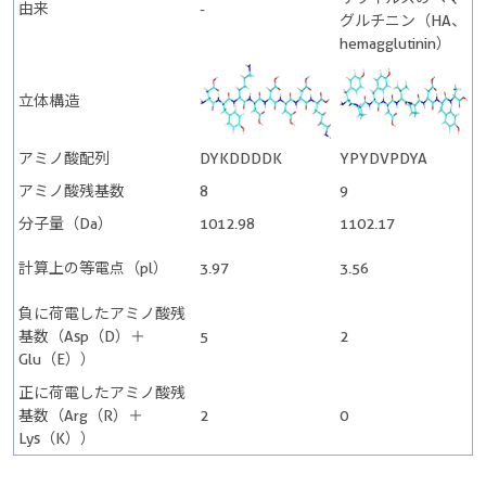
由来
-
グルチニン（HA、
hemagglutinin）
立体構造
アミノ酸配列
DYKDDDDK
YPYDVPDYA
アミノ酸残基数
8
9
分子量（Da）
1012.98
1102.17
計算上の等電点（pl）
3.97
3.56
負に荷電したアミノ酸残
基数（Asp（D）＋
5
2
Glu（E））
正に荷電したアミノ酸残
基数（Arg（R）＋
2
0
Lys（K））