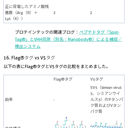
正に荷電したアミノ酸残
基数（Arg（R）＋
2
2
Lys（K））
プロテインテックの関連ブログ：
ペプチドタグ「Spot-
Tag®」とVHH抗体（別名：Nanobody®）による捕捉／
検出システム
16. Flag®タグ vs V5タグ
以下の表にFlag®タグとV5タグの比較をまとめました。
Flag®タグ
V5タグ
SV5（simian virus
5、シミアンウイ
由来
-
ルス5）のPタンパ
ク質およびVタン
パク質