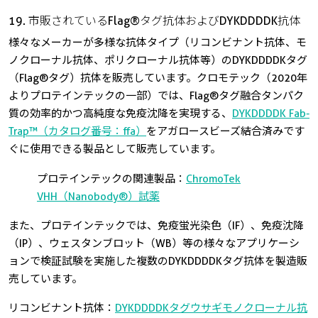
19. 市販されているFlag®タグ抗体およびDYKDDDDK抗体
様々なメーカーが多様な抗体タイプ（リコンビナント抗体、モ
ノクローナル抗体、ポリクローナル抗体等）のDYKDDDDKタグ
（Flag®タグ）抗体を販売しています。クロモテック（2020年
よりプロテインテックの一部）では、Flag®タグ融合タンパク
質の効率的かつ高純度な免疫沈降を実現する、
DYKDDDDK Fab-
Trap™（カタログ番号：ffa）
をアガロースビーズ結合済みです
ぐに使用できる製品として販売しています。
プロテインテックの関連製品：
ChromoTek
VHH（Nanobody®）試薬
また、プロテインテックでは、免疫蛍光染色（IF）、免疫沈降
（IP）、ウェスタンブロット（WB）等の様々なアプリケーシ
ョンで検証試験を実施した複数のDYKDDDDKタグ抗体を製造販
売しています。
リコンビナント抗体：
DYKDDDDKタグウサギモノクローナル抗