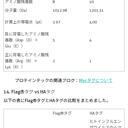
アミノ酸残基数
8
10
分子量（Da）
1012.98
1203.31
計算上の等電点（pl）
3.97
4.00
負に荷電したアミノ酸残
基数（Asp（D）＋
5
4
Glu（E））
正に荷電したアミノ酸残
基数（Arg（R）＋
2
1
Lys（K））
プロテインテックの関連ブログ：
Mycタグについて
14. Flag®タグ vs HAタグ
以下の表にFlag®タグとHAタグの比較をまとめました。
Flag®タグ
HAタグ
ヒトインフルエン
ザウイルスのヘマ