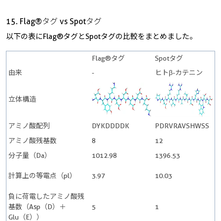
15. Flag®タグ vs Spotタグ
以下の表にFlag®タグとSpotタグの比較をまとめました。
Flag®タグ
Spotタグ
由来
-
ヒトβ-カテニン
立体構造
アミノ酸配列
DYKDDDDK
PDRVRAVSHWSS
アミノ酸残基数
8
12
分子量（Da）
1012.98
1396.53
計算上の等電点（pl）
3.97
10.03
負に荷電したアミノ酸残
基数（Asp（D）＋
5
1
Glu（E））