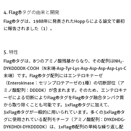
4. Flag®タグの由来と開発
Flag®タグは、1988年に発表されたHoppらによる論文で最初
に報告されました（1）。
5. 特性
Flag®タグは、8つのアミノ酸残基からなり、その配列はNH
-
2
DYKDDDDK-COOH（N末端-Asp-Tyr-Lys-Asp-Asp-Asp-Asp-Lys-C
末端）です。Flag®タグ配列にはエンテロキナーゼ
（Enterokinase：セリンプロテアーゼの1種）の切断部位（ア
ミノ酸配列：DDDDK）が含まれます。そのため、エンテロキナ
ーゼによる切断によりFlag®タグをFlag®タグ融合タンパク質
から取り除くことも可能です。1xFlag®タグに加えて、
3xFlag®タグが一般的に用いられています。多くの3xFlag®タ
グに使用されている配列モチーフ（アミノ酸配列：DYKDHDG-
DYKDHDI-DYKDDDDK）は、1xFlag®配列の単純な繰り返し配