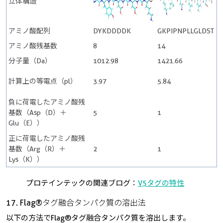
立体構造
アミノ酸配列
DYKDDDDK
GKPIPNPLLGLDST
アミノ酸残基数
8
14
分子量（Da）
1012.98
1421.66
計算上の等電点（pl）
3.97
5.84
負に荷電したアミノ酸残
基数（Asp（D）＋
5
1
Glu（E））
正に荷電したアミノ酸残
基数（Arg（R）＋
2
1
Lys（K））
プロテインテックの関連ブログ：
V5タグの特性
17. Flag®タグ融合タンパク質の溶出法
以下の方法でFlag®タグ融合タンパク質を溶出します。