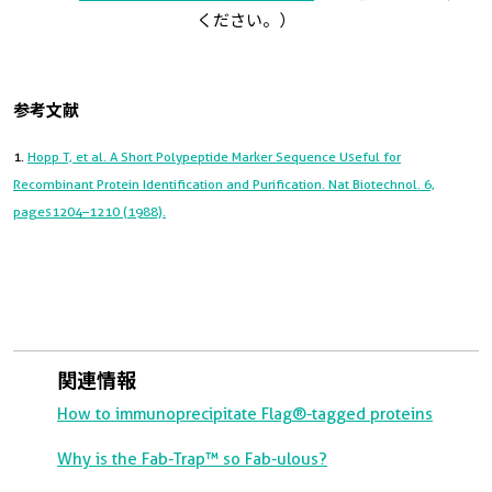
ください。）
参考文献
1.
Hopp T, et al. A Short Polypeptide Marker Sequence Useful for
Recombinant Protein Identification and Purification. Nat Biotechnol. 6,
pages1204–1210 (1988).
関連情報
How to immunoprecipitate Flag®-tagged proteins
Why is the Fab-Trap™ so Fab-ulous?