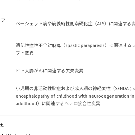
トフ
ページェット病や筋萎縮性側索硬化症（ALS）に関連する
遺伝性痙性不全対麻痺（spastic paraparesis）に関連す
フト変異
ヒト大腸がんに関連する欠失変異
小児期の非活動性脳症および成人期の神経変性（SENDA；sta
encephalopathy of childhood with neurodegeneration in
adulthood）に関連するヘテロ接合性変異
患