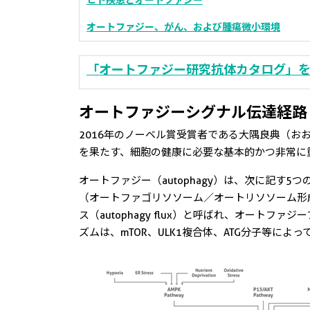
ヒト疾患とオートファジー
オートファジー、がん、および腫瘍微小環境
「オートファジー研究抗体カタログ」を
オートファジーシグナル伝達経路
2016年のノーベル賞受賞者である大隅良典（
を果たす、細胞の健康に必要な基本的かつ非常に
オートファジー（autophagy）は、次に記
（オートファゴリソソーム／オートリソソーム形
ス（autophagy flux）と呼ばれ、オー
ズムは、mTOR、ULK1複合体、ATG分子等