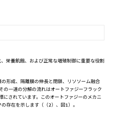
化、栄養飢餓、および正常な増殖制御に重要な役割
離膜の形成、隔離膜の伸長と閉鎖、リソソーム融合
その一連の分解の流れはオートファジーフラック
の指標にされています。このオートファジーのメカニ
クの存在を示します（（2）、図1）。