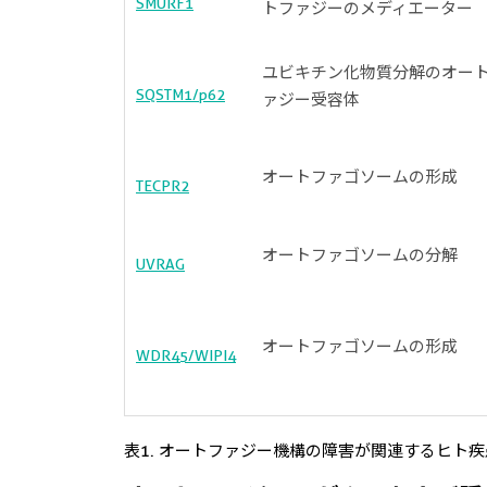
SMURF1
トファジーのメディエーター
ユビキチン化物質分解のオー
SQSTM1/p62
ァジー受容体
オートファゴソームの形成
TECPR2
オートファゴソームの分解
UVRAG
オートファゴソームの形成
WDR45/WIPI4
表1. オートファジー機構の障害が関連するヒト疾