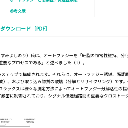
オートファジーと感染性／
炎症性疾患
参考文献
ダウンロード［PDF］
おおすみよしのり）氏は、オートファジーを「細胞の恒常性維持、分
重要なプロセスである」と述べました（1）。
す5つのステップで構成されます。それらは、オートファジー誘導、隔
成）、および取り込み物質の破壊（分解とリサイクリング）です。
トファジーフラックスは様々な測定方法によってオートファジー分解活性
によって厳密に制御されており、シグナル伝達経路間の重要なクロストー