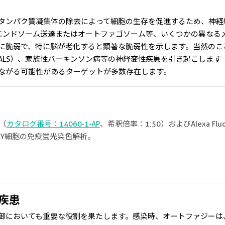
タンパク質凝集体の除去によって細胞の生存を促進するため、神経
エンドソーム送達またはオートファゴソーム等、いくつかの異なる
に脆弱で、特に脳が老化すると顕著な脆弱性を示します。当然のこ
ALS）、家族性パーキンソン病等の神経変性疾患を引き起こします
ながる可能性があるターゲットが多数存在します。
体（
カタログ番号：14060-1-AP
、希釈倍率：1:50）およびAlexa Fluor
Y5Y細胞の免疫蛍光染色解析。
疾患
御においても重要な役割を果たします。感染時、オートファジーは