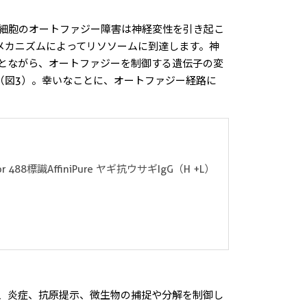
細胞のオートファジー障害は神経変性を引き起こ
メカニズムによってリソソームに到達します。神
とながら、オートファジーを制御する遺伝子の変
（図3）。幸いなことに、オートファジー経路に
 488標識AffiniPure ヤギ抗ウサギIgG（H +L）
、炎症、抗原提示、微生物の捕捉や分解を制御し