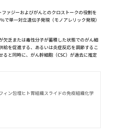
オートファジーおよびがんとのクロストークの役割を
の40％で単一対立遺伝子発現（モノアレリック発現）
が欠乏または毒性分子が蓄積した状態でのがん細
供給を促進する、あるいは炎症反応を調節するこ
ると同時に、がん幹細胞（CSC）が過去に推定
パラフィン包埋ヒト胃組織スライドの免疫組織化学