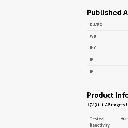
Published A
KD/KO
WB
IHC
IF
IP
Product Inf
17491-1-AP targets US
Tested
Hum
Reactivity