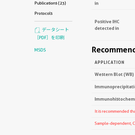
in
Publications (23)
Protocols
Positive IHC
detected in
データシート
［PDF］を印刷
Recommende
MSDS
APPLICATION
Western Blot (WB)
Immunoprecipitatio
Immunohistochemis
It is recommended that
Sample-dependent, Che