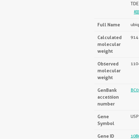
TDE
相
Full Name
ubiq
Calculated
914 
molecular
weight
Observed
110
molecular
weight
GenBank
BC0
accession
number
Gene
USP
Symbol
Gene ID
108