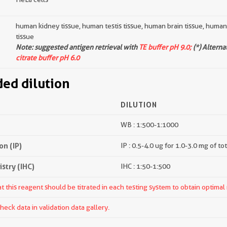
human kidney tissue, human testis tissue, human brain tissue, huma
tissue
Note: suggested antigen retrieval with
TE buffer pH 9.0;
(*) Alterna
citrate buffer pH 6.0
d dilution
DILUTION
WB : 1:500-1:1000
n (IP)
IP : 0.5-4.0 ug for 1.0-3.0 mg of to
try (IHC)
IHC : 1:50-1:500
 this reagent should be titrated in each testing system to obtain optimal 
ck data in validation data gallery.