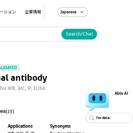
A
ーション
企業情報
Search/Chat
ALIDATED
al antibody
or WB, IHC, IP, ELISA
Able AI
ons
(23)
I'm Able.
Applications
Synonyms