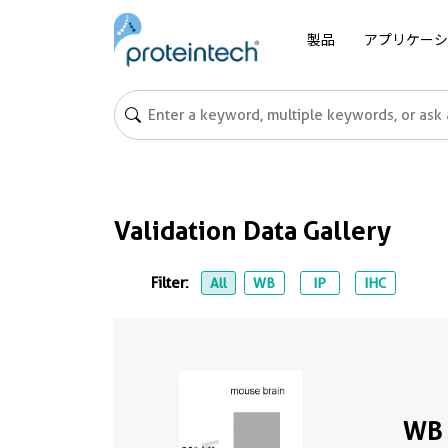
製品
アプリケーシ
Validation Data Gallery
Filter:
All
WB
IP
IHC
WB 