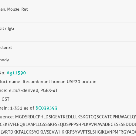
an, Mouse, Rat
it / IgG
clonal
ibody
No:
Ag11590
duct name: Recombinant human USP20 protein
rce:
e coli.
-derived, PGEX-4T
: GST
ain: 1-351 aa of
BC039593
uence: MGDSRDLCPHLDSIGEVTKEDLLLKSKGTCQSCGVTGPNLWACLQ
CEKEVFLEQRLAAPLLGSSSKFSEQDSPPPSHPLKAVPIAVADEGESESEDD
LVRTDKKPALCKSYQKLVSEVWHKKRPSYVVPTSLSHGIKLVNPMFRGYAQ