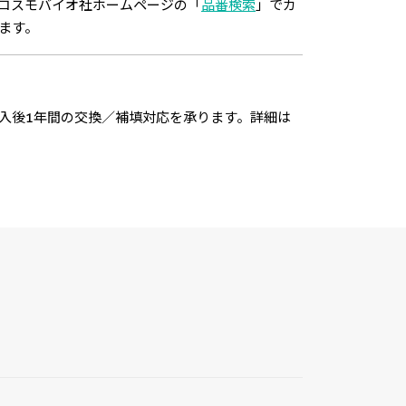
コスモバイオ社ホームページの「
品番検索
」でカ
ます。
入後1年間の交換／補填対応を承ります。詳細は