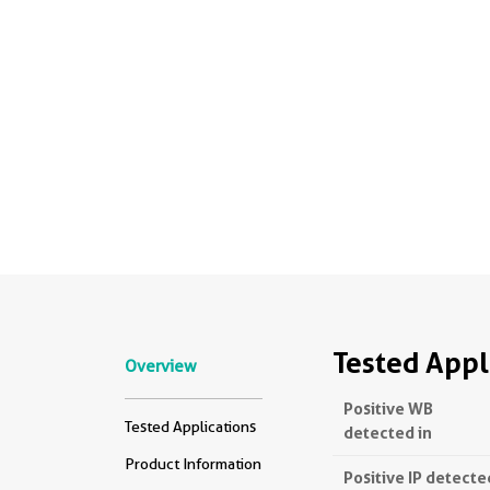
Tested Appl
Overview
Positive WB
Tested Applications
detected in
Product Information
Positive IP detecte