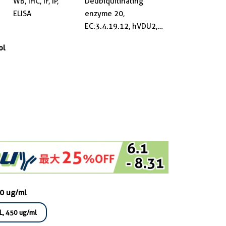
WB, IHC, IF, IP,
Deubiquitinating
ELISA
enzyme 20,
EC:3.4.19.12, hVDU2,
KIAA1003, Ubiquitin
ol
carboxyl-terminal
hydrolase 20
50 ug/ml
L, 450 ug/ml