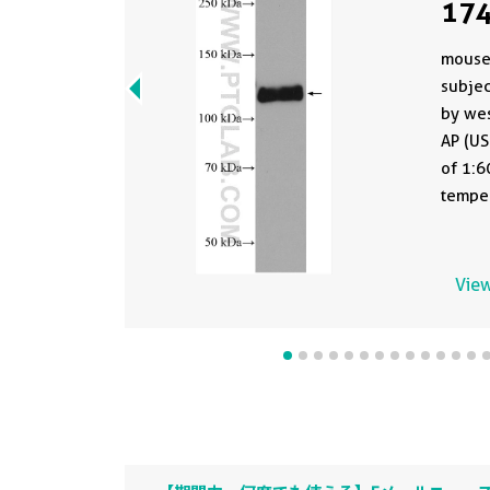
174
mouse 
subjec
by wes
AP (US
of 1:6
temper
View