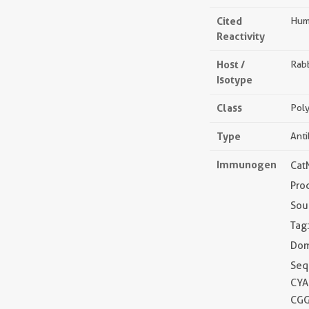
Cited
Hum
Reactivity
Host /
Rabb
Isotype
Class
Poly
Type
Ant
Immunogen
Cat
Pro
Sou
Tag
Dom
Seq
CYA
CGG