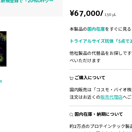
新規登録で「20%OFFクー
¥67,000
/
150 μL
本製品の
国内在庫
をすぐに見る
トライアルサイズ抗体「5点で2
他社製品の代替品をお探しです
べいただけます
ご購入について
ts
国内販売は「コスモ・バイオ株
注文はお近くの
販売代理店
へご
国内在庫・納期について
約2万点のプロテインテック製