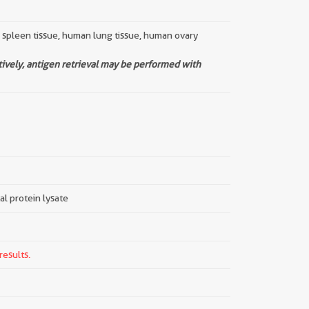
n spleen tissue, human lung tissue, human ovary
tively, antigen retrieval may be performed with
tal protein lysate
results.
||