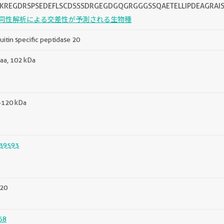
KREGDRSPSEDEFLSCDSSSDRGEGDGQGRGGGSSQAETELLIPDEAGRA
同性解析による交差性が予測される生物種
uitin specific peptidase 20
aa, 102 kDa
-120 kDa
39593
20
68