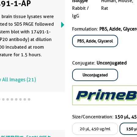
Isotype
Human, Mouse,
91-1-AP
Rabbit /
Rat
IgG
brain tissue lysates were
ted to SDS PAGE followed
Formulation:
PBS, Azide, Glycer
tern blot with 17491-1-
P20 antibody) at dilution
PBS, Azide, Glycerol
00 incubated at room
ature for 1.5 hours.
Conjugate:
Unconjugated
Unconjugated
 All Images (21)
Size/Concentration:
150 μL, 4
20 μL, 450 ug/ml
150 μ