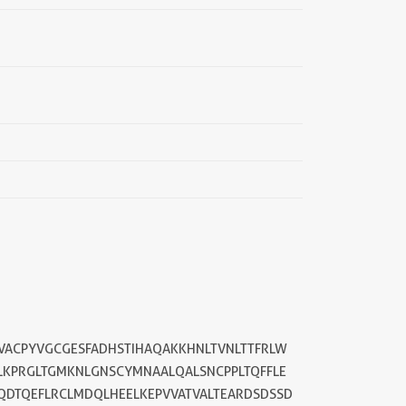
VACPYVGCGESFADHSTIHAQAKKHNLTVNLTTFRLW
DLKPRGLTGMKNLGNSCYMNAALQALSNCPPLTQFFLE
QDTQEFLRCLMDQLHEELKEPVVATVALTEARDSDSSD