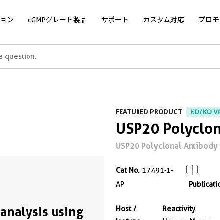
ョン
cGMPグレード製品
サポート
カスタム対応
プロモ
FEATURED PRODUCT
KD/KO V
USP20 Polyclon
USP20 Polyclonal Antibody f
Cat No.
17491-1-
AP
Publicati
analysis using
Host /
Reactivity