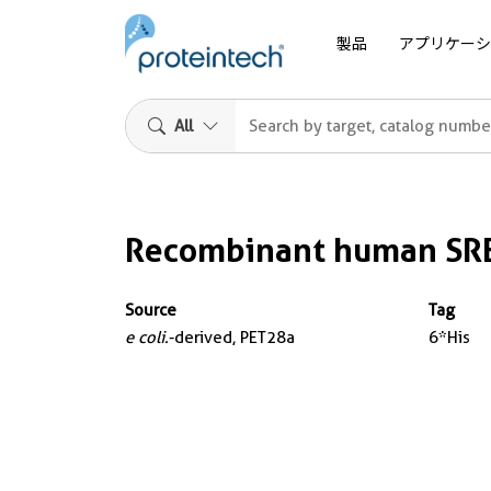
製品
アプリケーシ
All
Recombinant human SRE
Source
Tag
e coli.
-derived, PET28a
6*His