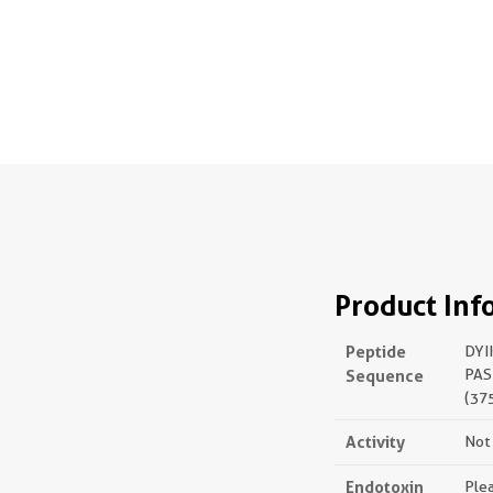
Product Inf
Peptide
DYI
Sequence
PA
(37
Activity
Not 
Endotoxin
Plea