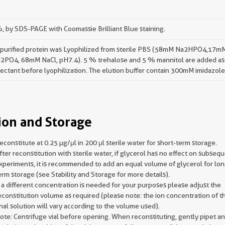
 by SDS-PAGE with Coomassie Brilliant Blue staining.
 purified protein was Lyophilized from sterile PBS (58mM Na2HPO4,17m
2PO4, 68mM NaCl, pH7.4). 5 % trehalose and 5 % mannitol are added as
ectant before lyophilization. The elution buffer contain 300mM imidazole
ion and Storage
econstitute at 0.25 µg/μl in 200 μl sterile water for short-term storage.
fter reconstitution with sterile water, if glycerol has no effect on subseq
xperiments, it is recommended to add an equal volume of glycerol for lon
erm storage (see Stability and Storage for more details).
f a different concentration is needed for your purposes please adjust the
econstitution volume as required (please note: the ion concentration of t
inal solution will vary according to the volume used).
ote: Centrifuge vial before opening. When reconstituting, gently pipet a