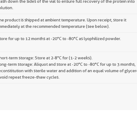
ash down the sides of the vial to ensure full recovery of the protein into
olution.
he product is shipped at ambient temperature. Upon receipt, store it
mmediately at the recommended temperature (see below).
tore for up to 12 months at -20°C to -80°C as lyophilized powder.
hort-term storage: Store at 2-8°C for (1-2 weeks).
ong-term storage: Aliquot and store at -20°C to -80°C for up to 3 months,
econstitution with sterile water and addition of an equal volume of glycer
void repeat freeze-thaw cycles.