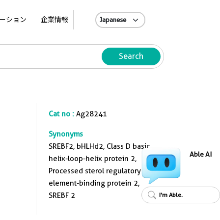
A
ーション
企業情報
Search
Cat no :
Ag28241
Synonyms
SREBF2, bHLHd2, Class D basic
Able AI
helix-loop-helix protein 2,
Processed sterol regulatory
element-binding protein 2,
SREBF 2
I'm Able.