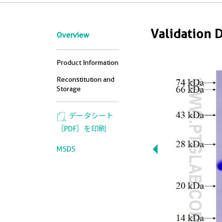
Validation 
Overview
Product Information
Reconstitution and
Storage
データシート
［PDF］を印刷
MSDS