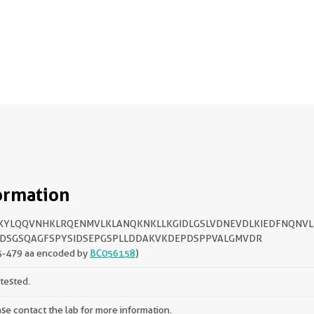
ormation
KYLQQVNHKLRQENMVLKLANQKNKLLKGIDLGSLVDNEVDLKIEDFNQNVL
SDSGSQAGFSPYSIDSEPGSPLLDDAKVKDEPDSPPVALGMVDR
5-479 aa encoded by
BC056158
)
tested.
se contact the lab for more information.