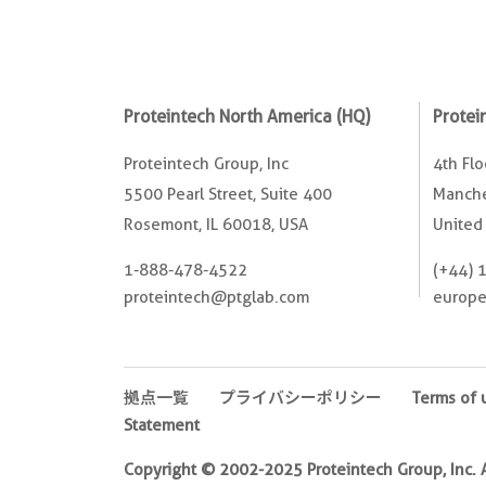
Proteintech North America (HQ)
Protei
Proteintech Group, Inc
4th Fl
5500 Pearl Street, Suite 400
Manche
Rosemont, IL 60018, USA
United
1-888-478-4522
(+44) 
proteintech@ptglab.com
europ
拠点一覧
プライバシーポリシー
Terms of 
Statement
Copyright © 2002-2025 Proteintech Group, Inc. Al