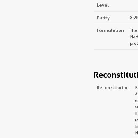
Level
Purity
85%,
Formulation
The
NaH
prot
Reconstitut
Reconstitution
R
A
e
t
I
r
f
N