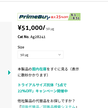
¥51,000
/
50 μg
Cat No.
Ag28241
Size
本製品の
国内在庫
をすぐに見る（表示
に数秒かかります）
トライアルサイズ抗体「5点で
22%OFF」キャンペーン開催中
他社製品の代替品をお探しですか？
『
抗体代替品／同等品検索システム
』