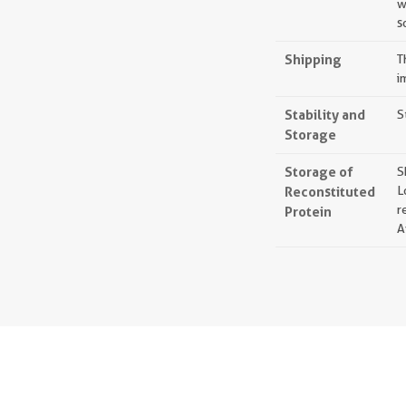
w
s
Shipping
T
i
Stability and
S
Storage
Storage of
S
Reconstituted
L
r
Protein
A