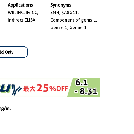
Applications
Synonyms
WB, IHC, IF/ICC,
SMN, 3A8G11,
Indirect ELISA
Component of gems 1,
Gemin 1, Gemin-1
BS Only
mg/ml