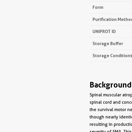
Form
Purification Metho
UNIPROT ID
Storage Buffer
Storage Condition
Background
Spinal muscular atro
spinal cord and conc
the survival motor n
though nearly identic
resulting in product
severity of SMA. Thi