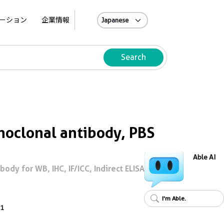
A
ーション
企業情報
Search
oclonal antibody, PBS
Able AI
dy for WB, IHC, IF/ICC, Indirect ELISA
I'm Able.
1