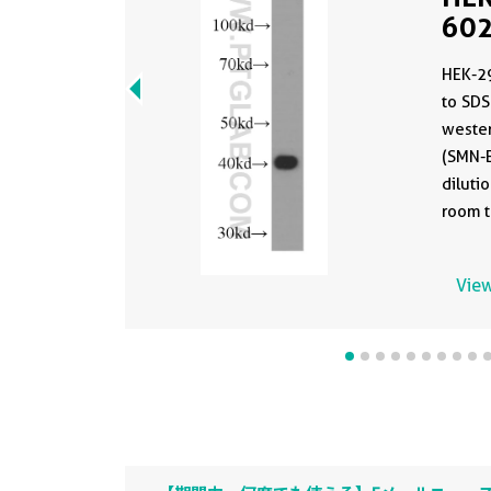
602
clo
HEK-29
PBS
to SDS
wester
(SMN-E
dilution o
room t
This d
the sa
View
60255-
storag