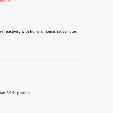
results.
||
ws reactivity with human, mouse, rat samples.
man SMN1 protein