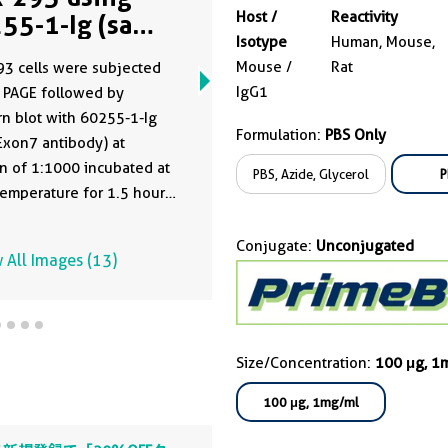
Host /
Reactivity
55-1-Ig (same
Isotype
Human, Mouse,
ne as 60255-1-
Mouse /
Rat
3 cells were subjected
)
IgG1
 PAGE followed by
n blot with 60255-1-Ig
Formulation:
PBS Only
xon7 antibody) at
f 1:1000 incubated at
PBS, Azide, Glycerol
P
emperature for 1.5 hours.
ata was developed using
me antibody clone with
Conjugate:
Unconjugated
 All Images (13)
1-PBS in a different
e buffer formulation.
Size/Concentration:
100 μg, 1
100 μg, 1mg/ml