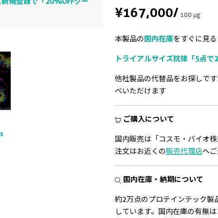
新規登録で「20%OFFクー
¥167,000
/
100 μg
本製品の
国内在庫
をすぐに見る
トライアルサイズ抗体「5点で2
他社製品の代替品をお探しです
べいただけます
ご購入について
ts
国内販売は「コスモ・バイオ株
注文はお近くの
販売代理店
へご
国内在庫・納期について
約2万点のプロテインテック製
しています。国内在庫の有無は