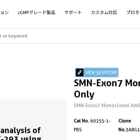
ョン
cGMPグレード製品
サポート
カスタム対応
プロモ
VIEW 3D EPITOPE
SMN-Exon7 Mon
Only
SMN-Exon7 Monoclonal Antibo
Cat No.
60255-1-
Clone
analysis of
PBS
No.
3A8G1
-293 using