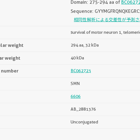
Domain: 275-294 aa of
BC0627
Sequence: GYYMGFRQNQKEGRC
相同性解析による交差性が予測さ
survival of motor neuron 1, telomeri
lar weight
294 aa, 32 kDa
ar weight
40 kDa
n number
BC062723
SMN
6606
AB_2881376
Unconjugated