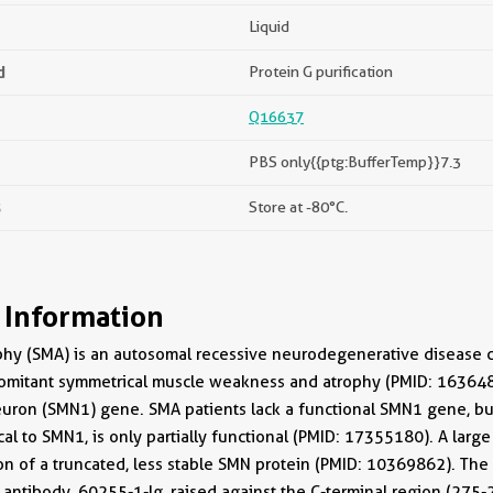
Liquid
d
Protein G purification
Q16637
PBS only{{ptg:BufferTemp}}7.3
s
Store at -80°C.
 Information
phy (SMA) is an autosomal recessive neurodegenerative disease cha
omitant symmetrical muscle weakness and atrophy (PMID: 1636489
euron (SMN1) gene. SMA patients lack a functional SMN1 gene, b
al to SMN1, is only partially functional (PMID: 17355180). A large
ion of a truncated, less stable SMN protein (PMID: 10369862). The
s antibody, 60255-1-Ig, raised against the C-terminal region (27