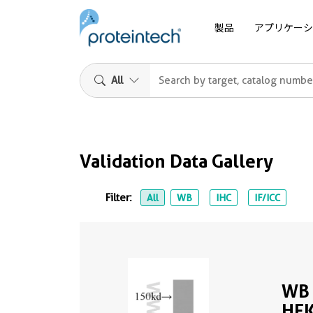
製品
アプリケーシ
All
Validation Data Gallery
Filter:
All
WB
IHC
IF/ICC
WB 
HEK