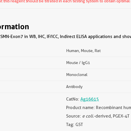
 this reagent should be titrated in each testing system to obtain optimal 
ormation
SMN-Exon7 in WB, IHC, IF/ICC, Indirect ELISA applications and sho
Human, Mouse, Rat
Mouse / IgG1
Monoclonal
Antibody
CatNo:
Ag16615
Product name: Recombinant hu
Source:
e coli.
-derived, PGEX-4T
Tag: GST