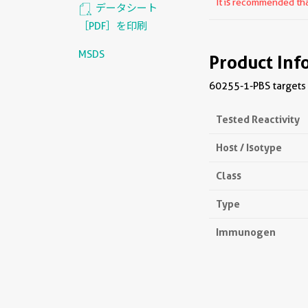
It is recommended that
データシート
［PDF］を印刷
MSDS
Product Inf
60255-1-PBS targets 
Tested Reactivity
Host / Isotype
Class
Type
Immunogen