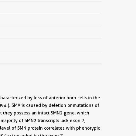
racterized by loss of anterior horn cells in the
4 ). SMA is caused by deletion or mutations of
ut they possess an intact SMN2 gene, which
 majority of SMN2 transcripts lack exon 7,
 level of SMN protein correlates with phenotypic
5-294aa) encoded by the exon 7.