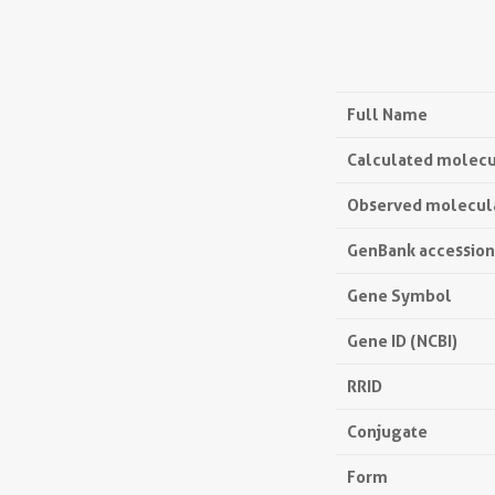
Full Name
Calculated molecu
Observed molecul
GenBank accessio
Gene Symbol
Gene ID (NCBI)
RRID
Conjugate
Form