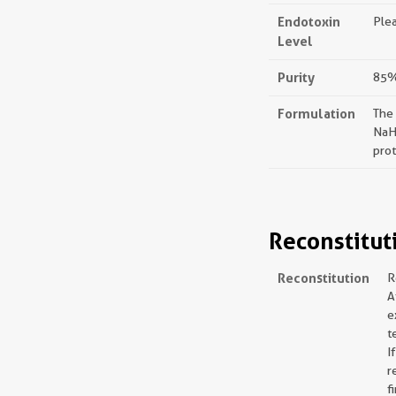
Endotoxin
Plea
Level
Purity
85%,
Formulation
The
NaH
prot
Reconstitut
Reconstitution
R
A
e
t
I
r
f