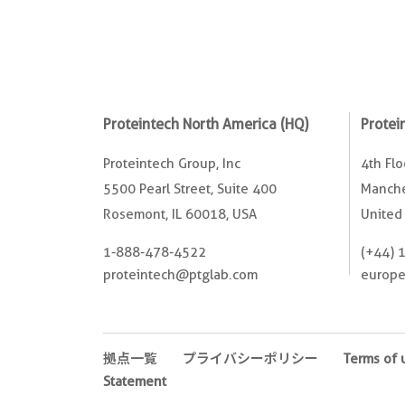
Proteintech North America (HQ)
Protei
Proteintech Group, Inc
4th Fl
5500 Pearl Street, Suite 400
Manche
Rosemont, IL 60018, USA
United
1-888-478-4522
(+44) 
proteintech@ptglab.com
europ
拠点一覧
プライバシーポリシー
Terms of 
Statement