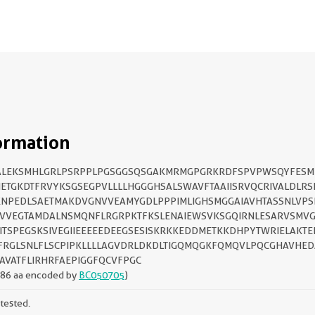
ormation
ALEKSMHLGRLPSRPPLPGSGGSQSGAKMRMGPGRKRDFSPVPWSQYFESM
ETGKDTFRVYKSGSEGPVLLLLHGGGHSALSWAVFTAAIISRVQCRIVALDLRS
NPEDLSAETMAKDVGNVVEAMYGDLPPPIMLIGHSMGGAIAVHTASSNLVPS
DVVEGTAMDALNSMQNFLRGRPKTFKSLENAIEWSVKSGQIRNLESARVSMV
ITSPEGSKSIVEGIIEEEEEDEEGSESISKRKKEDDMETKKDHPYTWRIELAKT
RGLSNLFLSCPIPKLLLLAGVDRLDKDLTIGQMQGKFQMQVLPQCGHAVHE
AVATFLIRHRFAEPIGGFQCVFPGC
386 aa encoded by
BC050705
)
tested.