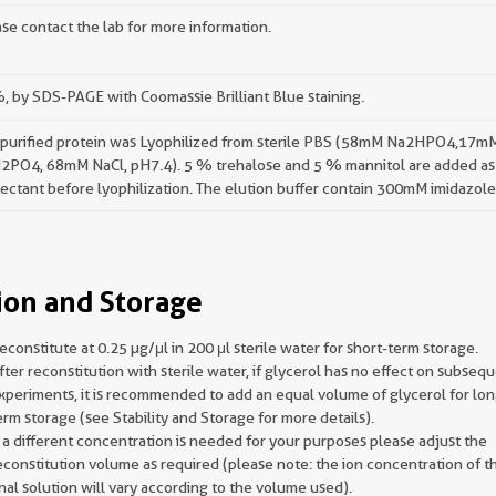
se contact the lab for more information.
 by SDS-PAGE with Coomassie Brilliant Blue staining.
 purified protein was Lyophilized from sterile PBS (58mM Na2HPO4,17m
2PO4, 68mM NaCl, pH7.4). 5 % trehalose and 5 % mannitol are added as
ectant before lyophilization. The elution buffer contain 300mM imidazole
ion and Storage
econstitute at 0.25 µg/μl in 200 μl sterile water for short-term storage.
fter reconstitution with sterile water, if glycerol has no effect on subseq
xperiments, it is recommended to add an equal volume of glycerol for lon
erm storage (see Stability and Storage for more details).
f a different concentration is needed for your purposes please adjust the
econstitution volume as required (please note: the ion concentration of t
inal solution will vary according to the volume used).