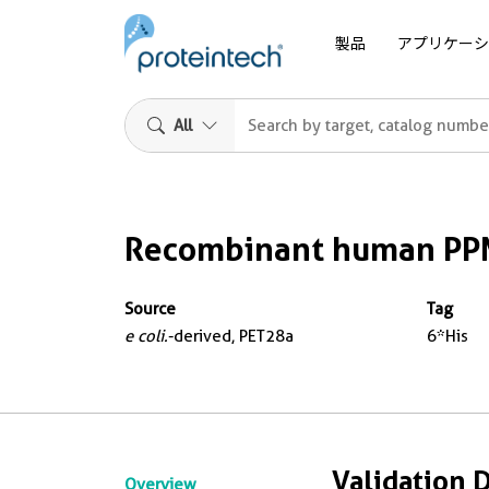
製品
アプリケーシ
All
Recombinant human PP
Source
Tag
e coli.
-derived, PET28a
6*His
Validation 
Overview