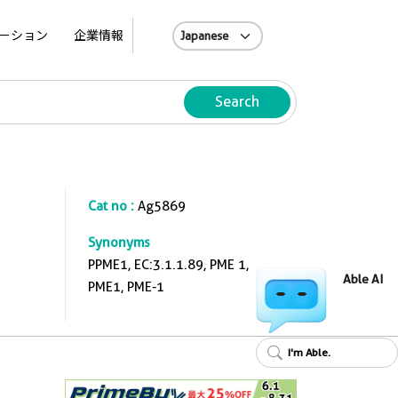
A
ーション
企業情報
Search
Cat no :
Ag5869
Synonyms
PPME1, EC:3.1.1.89, PME 1,
Able AI
PME1, PME-1
I'm Able.