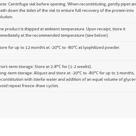
ote: Centrifuge vial before opening. When reconstituting, gently pipet a
ash down the sides of the vial to ensure full recovery of the protein into
olution.
he product is shipped at ambient temperature. Upon receipt, store it
mmediately at the recommended temperature (see below).
tore for up to 12 months at -20°C to -80°C as lyophilized powder.
hort-term storage: Store at 2-8°C for (1-2 weeks).
ong-term storage: Aliquot and store at -20°C to -80°C for up to 3 months,
econstitution with sterile water and addition of an equal volume of glycer
void repeat freeze-thaw cycles.