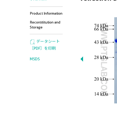
Product Information
Reconstitution and
Storage
データシート
［PDF］を印刷
MSDS