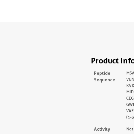
Product Inf
Peptide
MS
Sequence
VEN
KVK
MI
CEG
GWF
VAE
(1-
Activity
Not 