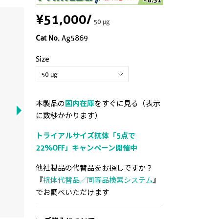
¥51,000
/
50 μg
Cat No.
Ag5869
Size
本製品の
国内在庫
をすぐに見る（表示
に数秒かかります）
トライアルサイズ抗体「5点で
22%OFF」キャンペーン開催中
他社製品の代替品をお探しですか？
『
抗体代替品／同等品検索システム
』
でお調べいただけます