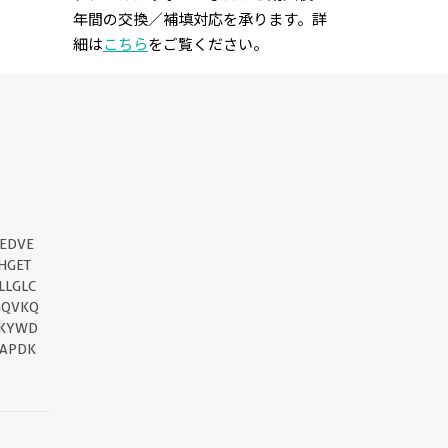
年間の交換／補填対応を承ります。詳
細は
こちら
をご覧ください。
EDVE
||
HGET
LLGLC
GQVKQ
EKYWD
DAPDK