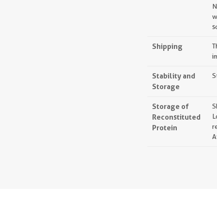
N
w
s
Shipping
T
i
Stability and
S
Storage
Storage of
S
Reconstituted
L
r
Protein
A