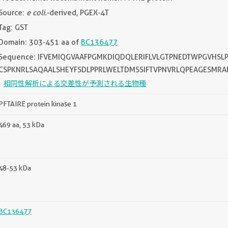
Source:
e coli.
-derived, PGEX-4T
Tag: GST
Domain: 303-451 aa of
BC136477
Sequence: IFVEMIQGVAAFPGMKDIQDQLERIFLVLGTPNEDTWPGVHSL
CSPKNRLSAQAALSHEYFSDLPPRLWELTDMSSIFTVPNVRLQPEAGESMRA
相同性解析による交差性が予測される生物種
PFTAIRE protein kinase 1
469 aa, 53 kDa
48-53 kDa
BC136477