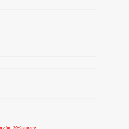
o
ry for -20
C storage.