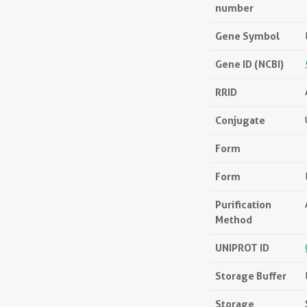
number
Gene Symbol
Gene ID (NCBI)
RRID
Conjugate
Form
Form
Purification
Method
UNIPROT ID
Storage Buffer
Storage