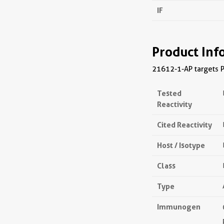
IF
Product Inf
21612-1-AP targets P
Tested
Reactivity
Cited Reactivity
Host / Isotype
Class
Type
Immunogen