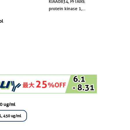
KIAA0834, PFTAIRE
protein kinase 1,
PFTAIRE1, PFTK1
ol
50 ug/ml
L, 450 ug/ml