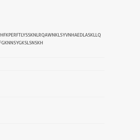
PHFKPERFTLYSSKNLRQAWNKLSYVNHAEDLASKLLQ
FGKNNSYGKSLSNSKH