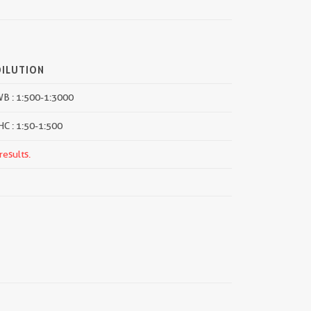
DILUTION
B : 1:500-1:3000
HC : 1:50-1:500
results.
||