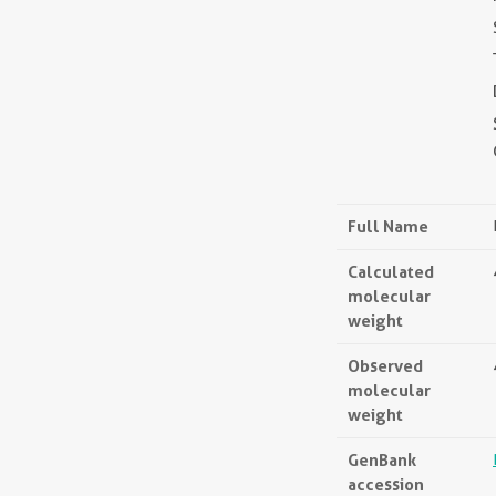
Full Name
Calculated
molecular
weight
Observed
molecular
weight
GenBank
accession