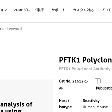
ョン
cGMPグレード製品
サポート
カスタム対応
プロモ
PFTK1 Polyclon
PFTK1 Polyclonal Antibody f
Cat No.
21612-1-
AP
Publicati
Host /
Reactivity
analysis of
Isotype
Human, Mouse
a using