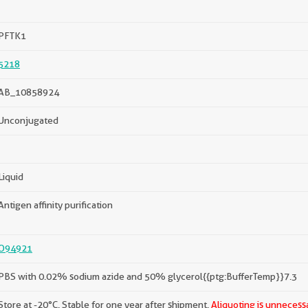
PFTK1
5218
AB_10858924
Unconjugated
Liquid
Antigen affinity purification
O94921
PBS with 0.02% sodium azide and 50% glycerol{{ptg:BufferTemp}}7.3
Store at -20°C. Stable for one year after shipment.
Aliquoting is unnecessa