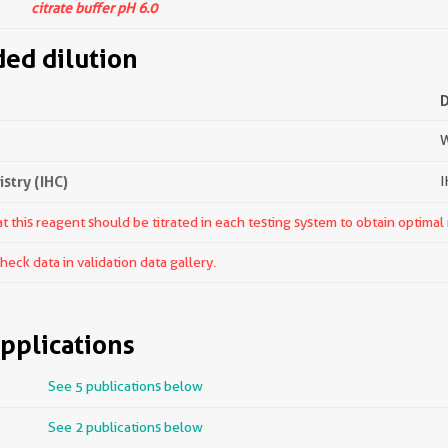
citrate buffer pH 6.0
d dilution
W
try (IHC)
I
 this reagent should be titrated in each testing system to obtain optimal 
ck data in validation data gallery.
pplications
See 5 publications below
See 2 publications below