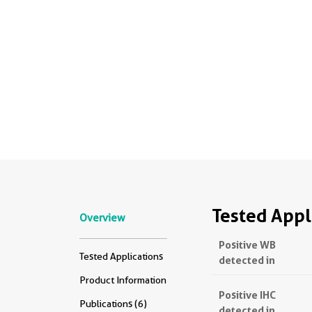
Tested Appl
Overview
Positive WB
Tested Applications
detected in
Product Information
Positive IHC
Publications (6)
detected in