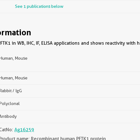
See 1 publications below
ormation
FTK1 in WB, IHC, IF, ELISA applications and shows reactivity wit
Human, Mouse
Human, Mouse
Rabbit / IgG
Polyclonal
Antibody
CatNo:
Ag16259
Product name: Recombinant human PFTK1 protein