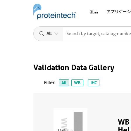
製品
アプリケーシ
All
Validation Data Gallery
Filter:
All
WB
IHC
WB 
HeL