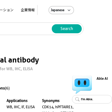
A
ーション
企業情報
Search
al antibody
or WB, IHC, ELISA
Able AI
ons
(6)
I'm Able.
Applications
Synonyms
WB, IHC, IF, ELISA
CDK14, hPFTAIRE1,