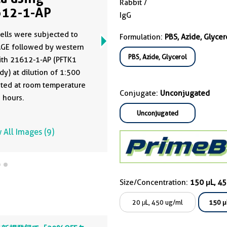
Rabbit /
12-1-AP
IgG
ells were subjected to
Formulation:
PBS, Azide, Glycer
AGE followed by western
PBS, Azide, Glycerol
ith 21612-1-AP (PFTK1
dy) at dilution of 1:500
ted at room temperature
Conjugate:
Unconjugated
5 hours.
Unconjugated
 All Images (9)
Size/Concentration:
150 μL, 4
20 μL, 450 ug/ml
150 μ