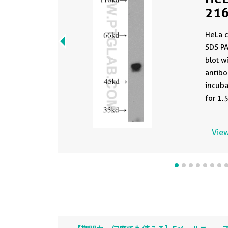
216
HeLa c
SDS P
blot w
antibo
incuba
for 1.
View