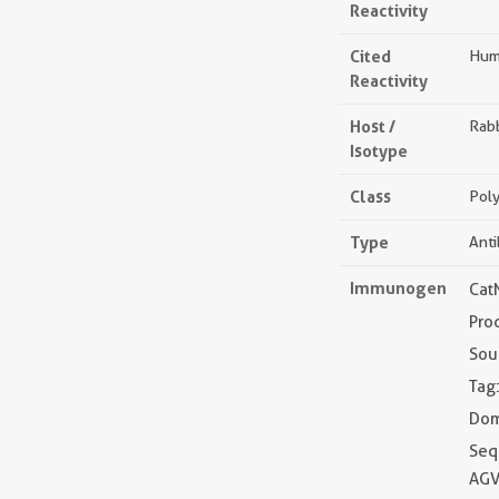
Reactivity
Cited
Huma
Reactivity
Host /
Rabb
Isotype
Class
Poly
Type
Ant
Immunogen
Cat
Pro
Sou
Tag
Dom
Seq
AGV