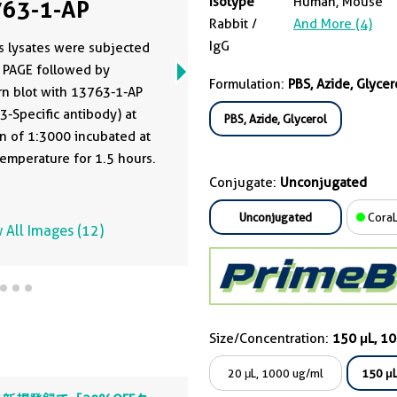
Isotype
Human, Mouse
63-1-AP
Rabbit /
And More (4)
IgG
s lysates were subjected
 PAGE followed by
Formulation:
PBS, Azide, Glycer
n blot with 13763-1-AP
3-Specific antibody) at
PBS, Azide, Glycerol
on of 1:3000 incubated at
emperature for 1.5 hours.
Conjugate:
Unconjugated
Unconjugated
CoraL
 All Images (12)
Size/Concentration:
150 μL, 1
20 μL, 1000 ug/ml
150 μL