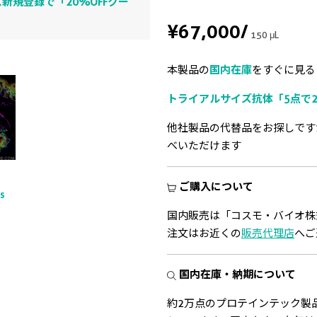
新規登録で「20%OFFクー
¥67,000
/
150 μL
本製品の
国内在庫
をすぐに見る
トライアルサイズ抗体「5点で2
他社製品の代替品をお探しです
べいただけます
ご購入について
ts
国内販売は「コスモ・バイオ株
注文はお近くの
販売代理店
へご
国内在庫・納期について
約2万点のプロテインテック製