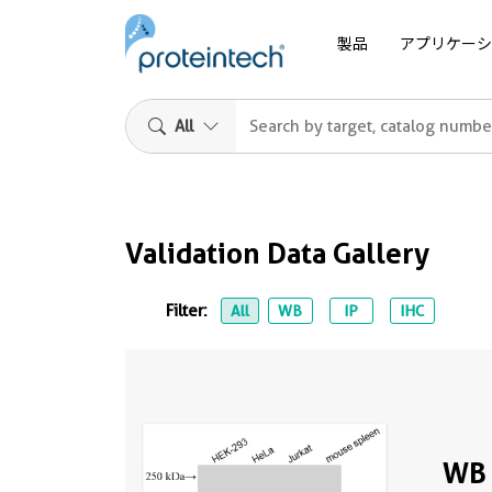
製品
アプリケーシ
All
Validation Data Gallery
Filter:
All
WB
IP
IHC
WB 