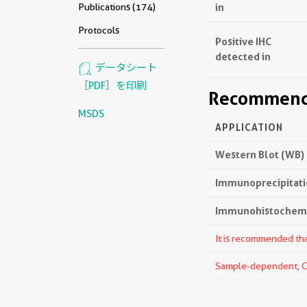
in
Publications (174)
Protocols
Positive IHC
detected in
データシート
［PDF］を印刷
Recommende
MSDS
APPLICATION
Western Blot (WB)
Immunoprecipitatio
Immunohistochemis
It is recommended that
Sample-dependent, Che