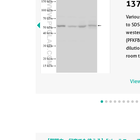
137
Variou
to SDS
wester
(PFKFB
diluti
room t
View