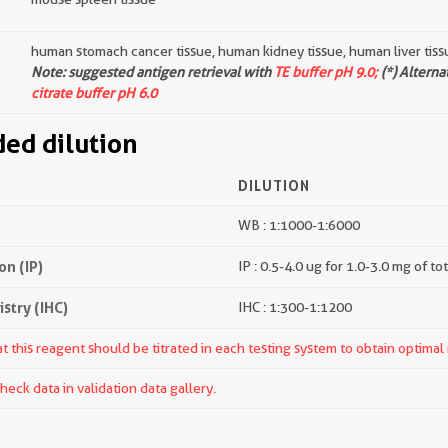
human stomach cancer tissue, human kidney tissue, human liver tiss
Note: suggested antigen retrieval with
TE buffer pH 9.0;
(*) Alterna
citrate buffer pH 6.0
d dilution
DILUTION
WB : 1:1000-1:6000
n (IP)
IP : 0.5-4.0 ug for 1.0-3.0 mg of to
try (IHC)
IHC : 1:300-1:1200
 this reagent should be titrated in each testing system to obtain optimal 
ck data in validation data gallery.