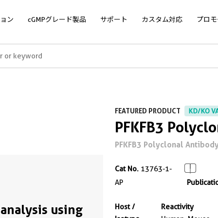
ョン
cGMPグレード製品
サポート
カスタム対応
プロモ
FEATURED PRODUCT
KD/KO V
PFKFB3 Polyclo
PFKFB3 Polyclonal Antibody f
Cat No.
13763-1-
AP
Publicati
analysis using
Host /
Reactivity