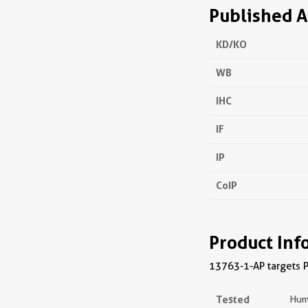
Published A
KD/KO
WB
IHC
IF
IP
CoIP
Product Inf
13763-1-AP targets PF
Tested
Hum