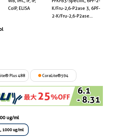
WB, IHC, IF, IP,
PFKFB3-Specific, 6PF-2-
CoIP, ELISA
K/Fru-2,6-P2ase 3, 6PF-
2-K/Fru-2,6-P2ase
brain/placenta-type
ol
isozyme, 6-
phosphofructo-2-
kinase, 6-
phosphofructo-2-
kinase/fructose-2,6-
bisphosphatase 3
ite® Plus 488
CoraLite®594
000 ug/ml
, 1000 ug/ml