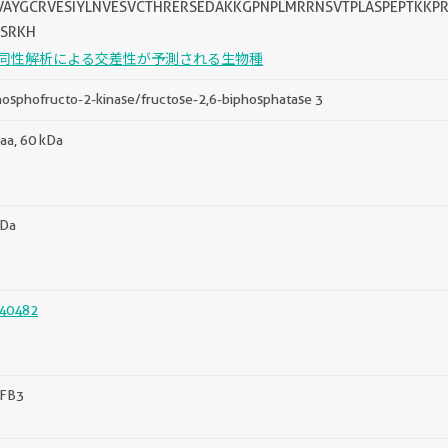
VAYGCRVESIYLNVESVCTHRERSEDAKKGPNPLMRRNSVTPLASPEPTKKP
SRKH
同性解析による交差性が予測される生物種
osphofructo-2-kinase/fructose-2,6-biphosphatase 3
aa, 60 kDa
kDa
40482
FB3