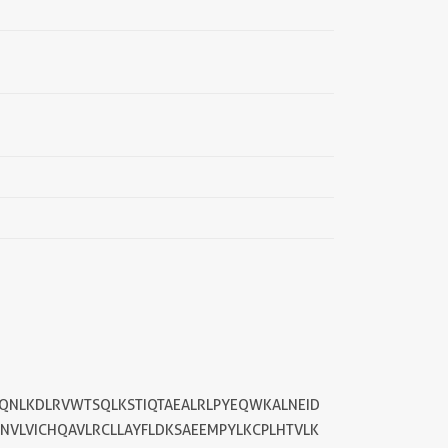
EQNLKDLRVWTSQLKSTIQTAEALRLPYEQWKALNEID
NVLVICHQAVLRCLLAYFLDKSAEEMPYLKCPLHTVLK