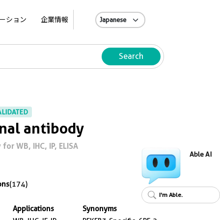
A
ーション
企業情報
Search
ALIDATED
nal antibody
or WB, IHC, IP, ELISA
Able AI
ons
(174)
I'm Able.
Applications
Synonyms