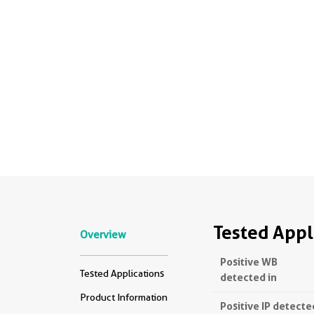
Tested Appl
Overview
Positive WB
Tested Applications
detected in
Product Information
Positive IP detecte