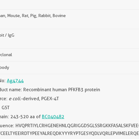
n, Mouse, Rat, Pig, Rabbit, Bovine
it / IgG
clonal
ibody
No:
Ag4744
duct name: Recombinant human PFKFB3 protein
rce:
e coli.
-derived, PGEX-4T
: GST
ain: 243-520 aa of
BC040482
uence: HVQPRTIYLCRHGENEHNLQGRIGGDSGLSSRGKKFASALSKFVE
CEELTYEEIRDTYPEEYALREQDKYYYRYPTGESYQDLVQRLEPVIMELERQE