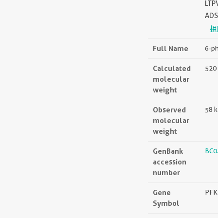
LTP
ADS
相
Full Name
6-ph
Calculated
520 
molecular
weight
Observed
58 
molecular
weight
GenBank
BC0
accession
number
Gene
PFK
Symbol