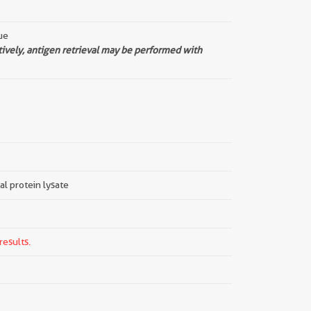
ue
tively, antigen retrieval may be performed with
tal protein lysate
results.
||