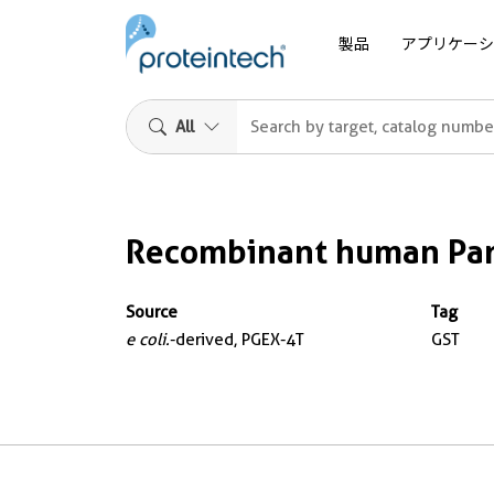
製品
アプリケーシ
All
Recombinant human Par
Source
Tag
e coli.
-derived, PGEX-4T
GST