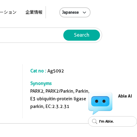
A
ーション
企業情報
Search
Cat no :
Ag5092
Synonyms
PARK2, PARK2/Parkin, Parkin,
Able AI
E3 ubiquitin-protein ligase
parkin, EC:2.3.2.31
I'm Able.