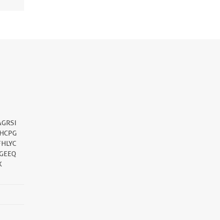
||
GRSI
HCPG
FHLYC
GEEQ
K