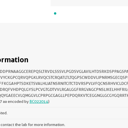
ormation
DDPRNAAGGCEREPQSLTRVDLSSSVLPGDSVGLAVILHTDSRKDSPPAGSPA
YVYCKGPCQRVQPGKLRVQCSTCRQATLTLTQGPSCWDDVLIPNRMSGECQSP
FFKCGAHPTSDKETSVALHLIATNSRNITCITCTDVRSPVLVFQCNSRHVICLDC
DRQFVHDPQLGYSLPCVGTGDTVVLRGALGGFRRGVAGCPNSLIKELHHFRIL
QQYGAEECVLQMGGVLCPRPGCGAGLLPEPDQRKVTCEGGNGLGCGYGQRRT
7 aa encoded by
BC022014
)
sted.
 contact the lab for more information.