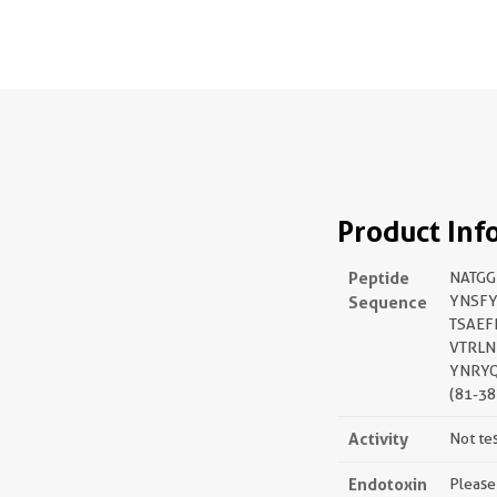
Product Inf
Peptide
NATGG
Sequence
YNSF
TSAEF
VTRLN
YNRY
(81-38
Activity
Not te
Endotoxin
Please