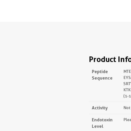
Product Inf
Peptide
MTE
Sequence
EYS
SRT
KTK
(1-
Activity
Not 
Endotoxin
Plea
Level