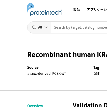
製品
アプリケーシ
All
Recombinant human KRA
Source
Tag
e coli.
-derived, PGEX-4T
GST
Validation 
Overview