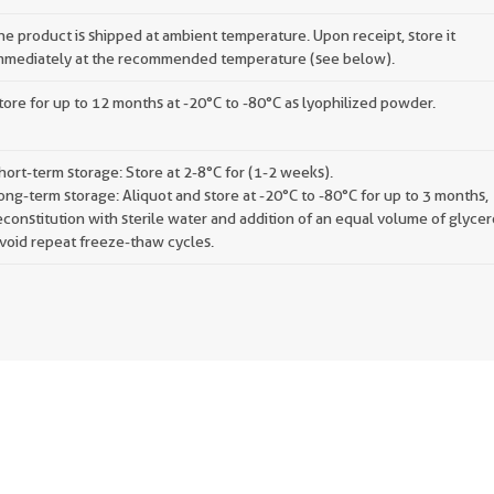
he product is shipped at ambient temperature. Upon receipt, store it
mmediately at the recommended temperature (see below).
tore for up to 12 months at -20°C to -80°C as lyophilized powder.
hort-term storage: Store at 2-8°C for (1-2 weeks).
ong-term storage: Aliquot and store at -20°C to -80°C for up to 3 months,
econstitution with sterile water and addition of an equal volume of glycer
void repeat freeze-thaw cycles.