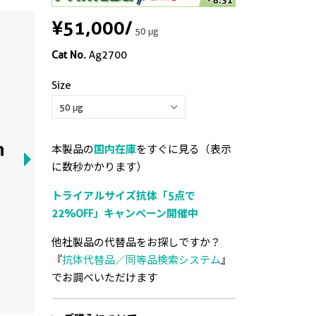
¥51,000
/
50 μg
Cat No.
Ag2700
Size
n
本製品の
国内在庫
をすぐに見る（表示
に数秒かかります）
トライアルサイズ抗体「5点で
22%OFF」キャンペーン開催中
他社製品の代替品をお探しですか？
『
抗体代替品／同等品検索システム
』
でお調べいただけます