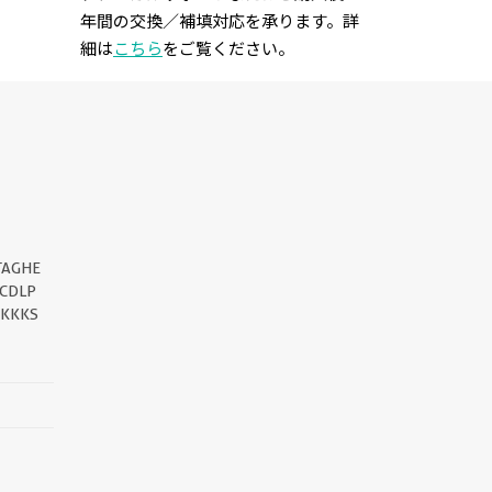
年間の交換／補填対応を承ります。詳
細は
こちら
をご覧ください。
||
TAGHE
CDLP
KKKKS