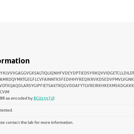
ormation
YKLVVVGAGGVGKSALTIQLIQNHFVDEYDPTIEDSYRKQVVIDGETCLLDILD
AMRDQYMRTGEGFLCVFAINNTKSFEDIHHYREQIKRVKDSEDVPMVLVGNK
VDTKQAQDLARSYGIPFIETSAKTRQGVDDAFYTLVREIRKHKEKMSKDGKK
CVIM
188 aa encoded by
BC013572
)
tested.
se contact the lab for more information.