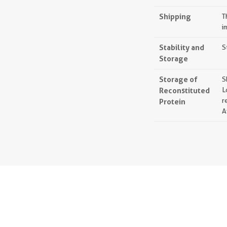
Shipping
T
i
Stability and
S
Storage
Storage of
S
Reconstituted
L
r
Protein
A