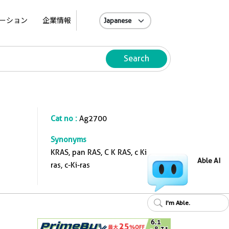
A
ーション
企業情報
Search
Cat no :
Ag2700
Synonyms
KRAS, pan RAS, C K RAS, c Ki
Able AI
ras, c-Ki-ras
I'm Able.