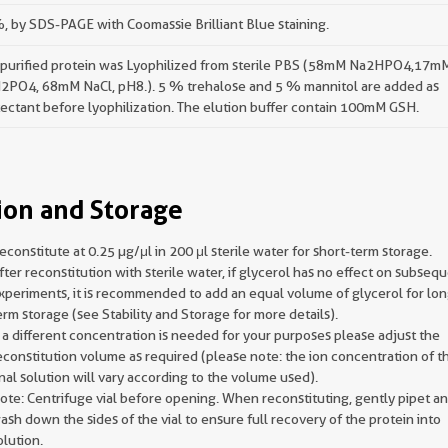
 by SDS-PAGE with Coomassie Brilliant Blue staining.
 purified protein was Lyophilized from sterile PBS (58mM Na2HPO4,17m
2PO4, 68mM NaCl, pH8.). 5 % trehalose and 5 % mannitol are added as
ectant before lyophilization. The elution buffer contain 100mM GSH.
ion and Storage
econstitute at 0.25 µg/μl in 200 μl sterile water for short-term storage.
fter reconstitution with sterile water, if glycerol has no effect on subseq
xperiments, it is recommended to add an equal volume of glycerol for lon
erm storage (see Stability and Storage for more details).
f a different concentration is needed for your purposes please adjust the
econstitution volume as required (please note: the ion concentration of t
inal solution will vary according to the volume used).
ote: Centrifuge vial before opening. When reconstituting, gently pipet a
ash down the sides of the vial to ensure full recovery of the protein into
olution.