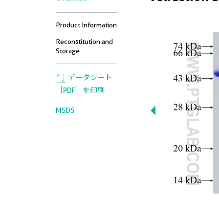
Product Information
Reconstitution and
Storage
データシート
［PDF］を印刷
MSDS