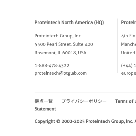
Proteintech North America (HQ)
Protei
Proteintech Group, Inc
4th Fl
5500 Pearl Street, Suite 400
Manche
Rosemont, IL 60018, USA
United
1-888-478-4522
(+44) 
proteintech@ptglab.com
europ
拠点一覧
プライバシーポリシー
Terms of 
Statement
Copyright © 2002-2025 Proteintech Group, Inc. Al