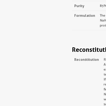
Purity
85%,
Formulation
The
NaH
prot
Reconstitut
Reconstitution
R
A
e
t
I
r
f
N
w
s