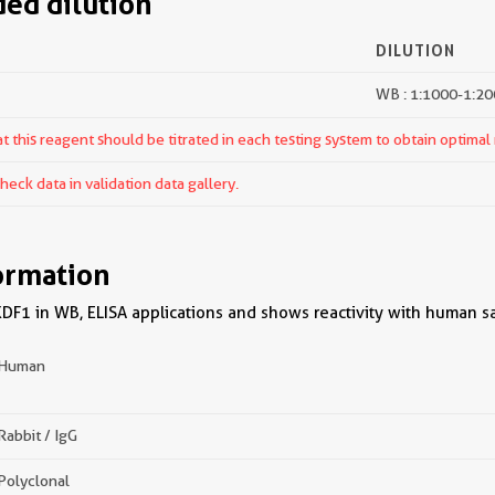
d dilution
DILUTION
WB : 1:1000-1:2
 this reagent should be titrated in each testing system to obtain optimal 
ck data in validation data gallery.
ormation
DF1 in WB, ELISA applications and shows reactivity with human s
Human
Rabbit / IgG
Polyclonal