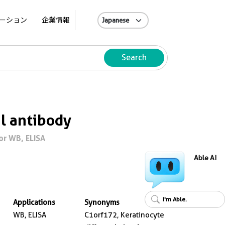
A
ーション
企業情報
Search
l antibody
or WB, ELISA
Able AI
I'm Able.
Applications
Synonyms
WB, ELISA
C1orf172, Keratinocyte