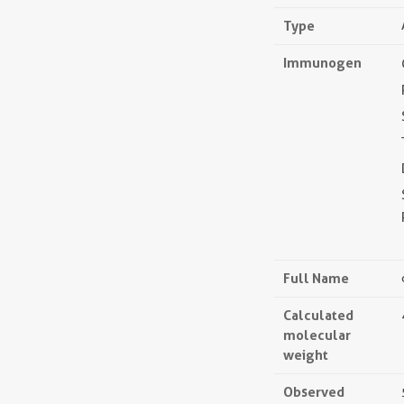
Type
Immunogen
Full Name
Calculated
molecular
weight
Observed