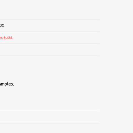
000
results.
amples.
||