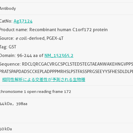
Antibody
CatNo:
Ag37124
Product name: Recombinant human C1orf172 protein
Source:
e coli.
-derived, PGEX-4T
Tag: GST
Domain: 96-244 aa of
NM_152365.2
Sequence: RDCLQRCGACVRGCSPCLSTEDSTEGTAEANWAKEHNGVPP
PRATSPAPDADSCCKEPLADPPPMRHSLPSTFASSPRGSEEYYSFHESDLDLP
相同性解析による交差性が予測される生物種
chromosome 1 open reading frame 172
44 kDa，398aa
50 kDa