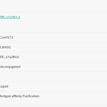
NM_152365.2
C1orf172
126695
AB_3742810
Unconjugated
Liquid
Antigen affinity Purification