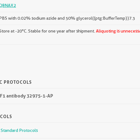
Q8NAX2
PBS with 0.02% sodium azide and 50% glycerol{{ptg:BufferTemp}}7.3
Store at -20°C. Stable for one year after shipment.
Aliquoting is unnecessa
IC PROTOCOLS
DF1 antibody 32975-1-AP
OCOLS
r Standard Protocols