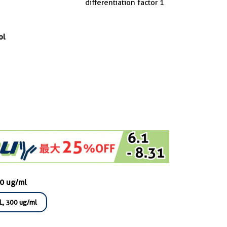
differentiation factor 1
ol
00 ug/ml
L, 300 ug/ml