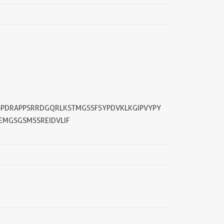
SPDRAPPSRRDGQRLKSTMGSSFSYPDVKLKGIPVYPY
EMGSGSMSSREIDVLIF