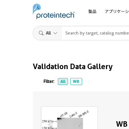
製品
アプリケーシ
All
Validation Data Gallery
Filter:
All
WB
WB 