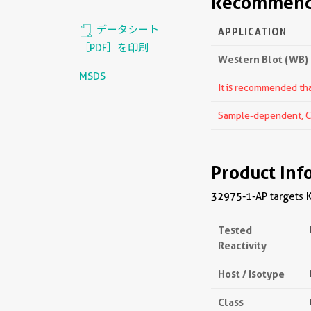
Recommende
データシート
APPLICATION
［PDF］を印刷
Western Blot (WB)
MSDS
It is recommended that
Sample-dependent, Che
Product Inf
32975-1-AP targets K
Tested
Reactivity
Host / Isotype
Class