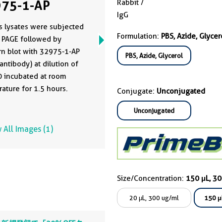
75-1-AP
Rabbit /
IgG
s lysates were subjected
Formulation:
PBS, Azide, Glycer
 PAGE followed by
n blot with 32975-1-AP
PBS, Azide, Glycerol
antibody) at dilution of
 incubated at room
ature for 1.5 hours.
Conjugate:
Unconjugated
Unconjugated
 All Images (1)
Size/Concentration:
150 μL, 3
20 μL, 300 ug/ml
150 μ