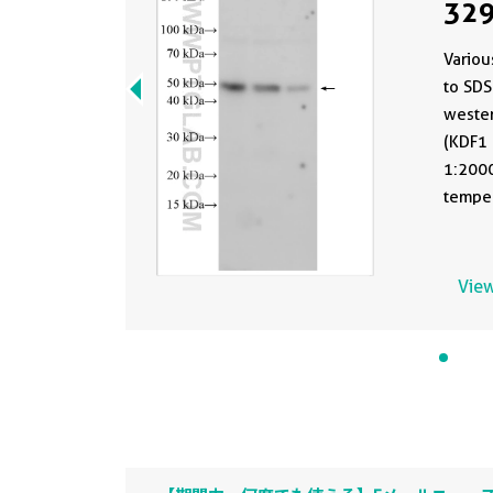
329
Variou
to SDS
wester
(KDF1 
1:2000
temper
View