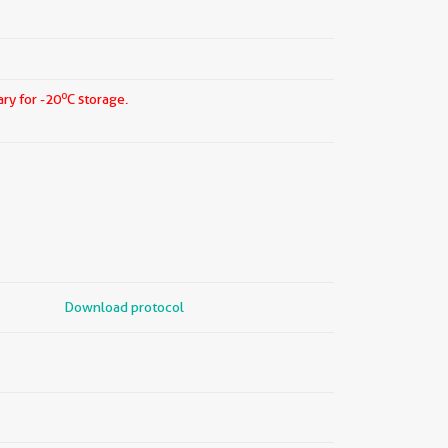
o
ry for -20
C storage.
Download protocol