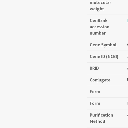
molecular
weight
GenBank
accession
number
Gene Symbol
Gene ID (NCBI)
RRID
Conjugate
Form
Form
Purification
Method