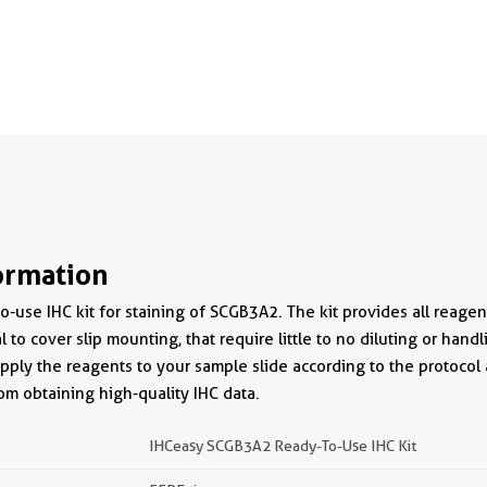
ormation
-use IHC kit for staining of SCGB3A2. The kit provides all reagen
l to cover slip mounting, that require little to no diluting or handl
apply the reagents to your sample slide according to the protocol
om obtaining high-quality IHC data.
IHCeasy SCGB3A2 Ready-To-Use IHC Kit