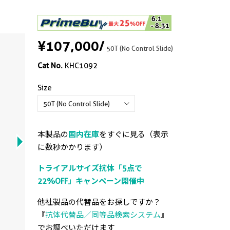
¥107,000
/
50T (No Control Slide)
Cat No.
KHC1092
Size
Compo
Immun
Immun
use IH
paraf
paraff
本製品の
国内在庫
をすぐに見る（表示
tissue
slide
に数秒かかります）
(SCGB3
Kit).
トライアルサイズ抗体「5点で
22%OFF」キャンペーン開催中
View
他社製品の代替品をお探しですか？
『
抗体代替品／同等品検索システム
』
でお調べいただけます