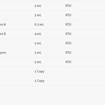
5 mL
RTU
5 mL
RTU
nt A
0.2 mL
RTU
nt B
4 mL
RTU
5 mL
RTU
gent
5 mL
RTU
5 mL
RTU
1 Copy
1 Copy