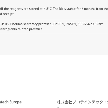
All the reagents are stored at 2-8°C. The kit is stable for 6 months from th
of receipt.
LU103, Pneumo secretory protein 1, PnSP 1, PNSP1, SCGB3A2, UGRP1,
Uteroglobin related protein 1
ntech Europe
株式会社プロテインテック・