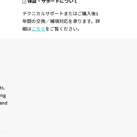
保証・サポートについて
テクニカルサポートまたはご購入後1
年間の交換／補填対応を承ります。詳
細は
こちら
をご覧ください。
ts,
ing
 and
||