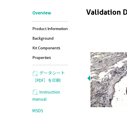
Validation 
Overview
Product Information
Background
Kit Components
Properties
データシート
［PDF］を印刷
Instruction
manual
MSDS