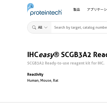
製品
アプリケーシ
All
IHC
easy
® SCGB3A2 Read
SCGB3A2 Ready-to-use reagent kit for IHC.
Reactivity
Human, Mouse, Rat