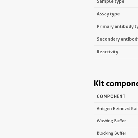
Sample type
Assay type
Primary antibody t
Secondary antibod
Reactivity
Kit compon
COMPONENT
Antigen Retrieval Buf
Washing Buffer
Blocking Buffer