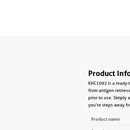
Product Inf
KHC1092 is a ready-to
from antigen retrieva
prior to use. Simply 
you're steps away fr
Product name