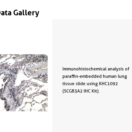
Data Gallery
Immunohistochemical analysis of
paraffin-embedded human lung
tissue slide using KHC1092
(SCGB3A2 IHC Kit).