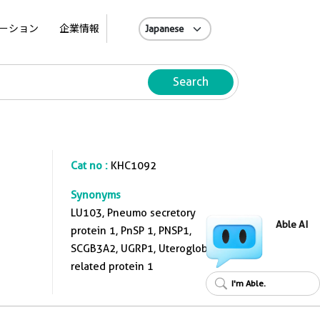
A
ーション
企業情報
Search
Cat no :
KHC1092
Synonyms
LU103, Pneumo secretory
Able AI
protein 1, PnSP 1, PNSP1,
SCGB3A2, UGRP1, Uteroglobin
related protein 1
I'm Able.