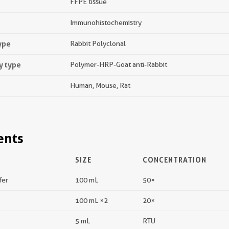
FFPE tissue
Immunohistochemistry
ype
Rabbit Polyclonal
y type
Polymer-HRP-Goat anti-Rabbit
Human, Mouse, Rat
ents
SIZE
CONCENTRATION
fer
100 mL
50×
100 mL ×2
20×
5 mL
RTU