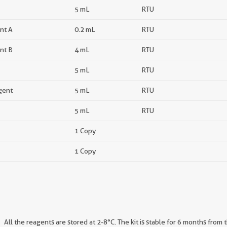
5 mL
RTU
nt A
0.2 mL
RTU
nt B
4 mL
RTU
5 mL
RTU
gent
5 mL
RTU
5 mL
RTU
1 Copy
1 Copy
All the reagents are stored at 2-8°C. The kit is stable for 6 months from 