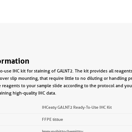
ormation
-use IHC kit for staining of GALNT2. The kit provides all reagent
over slip mounting, that require little to no diluting or handling pr
e reagents to your sample slide according to the protocol and you
ining high-quality IHC data.
IHCeasy GALNT2 Ready-To-Use IHC Kit
FFPE tissue
Immunohistochemistry