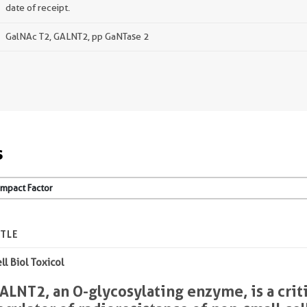
date of receipt.
GalNAc T2, GALNT2, pp GaNTase 2
s
ITLE
ll Biol Toxicol
ALNT2, an O-glycosylating enzyme, is a crit