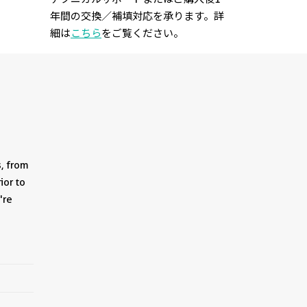
年間の交換／補填対応を承ります。詳
細は
こちら
をご覧ください。
s, from
ior to
're