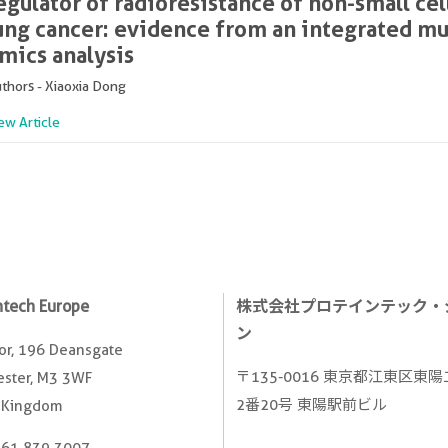
egulator of radioresistance of non-small cel
ung cancer: evidence from an integrated mu
mics analysis
thors - Xiaoxia Dong
ew Article
ntech Europe
株式会社プロテインテック・
ン
oor, 196 Deansgate
〒135-0016 東京都江東区東
ster, M3 3WF
2番20号 東陽駅前ビル
 Kingdom