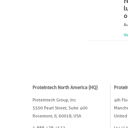
r
l
o
Au
Vi
Proteintech North America (HQ)
Protei
Proteintech Group, Inc
4th Fl
5500 Pearl Street, Suite 400
Manche
Rosemont, IL 60018, USA
United