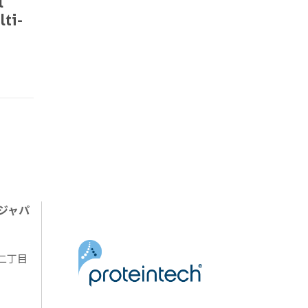
l
lti-
ジャパ
陽二丁目