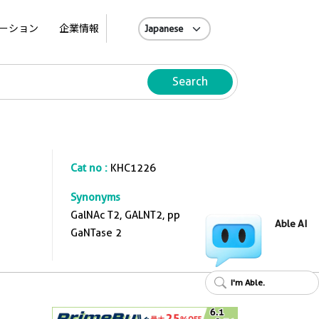
A
ーション
企業情報
Search
Cat no :
KHC1226
Synonyms
GalNAc T2, GALNT2, pp
Able AI
GaNTase 2
I'm Able.