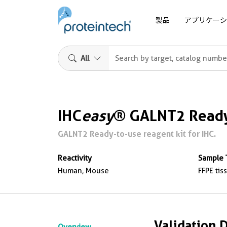
製品
アプリケーシ
All
IHC
easy
® GALNT2 Ready
GALNT2 Ready-to-use reagent kit for IHC.
Reactivity
Sample 
Human, Mouse
FFPE tis
Validation 