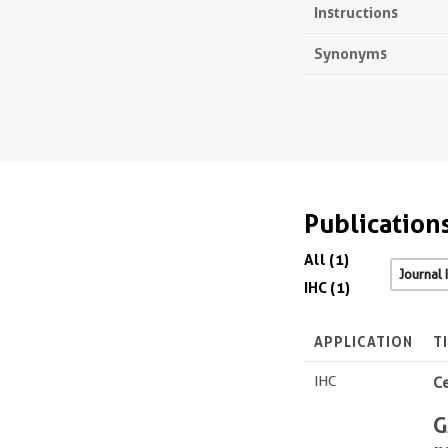
Instructions
Synonyms
Publication
All (1)
IHC (1)
APPLICATION
T
IHC
Ce
G