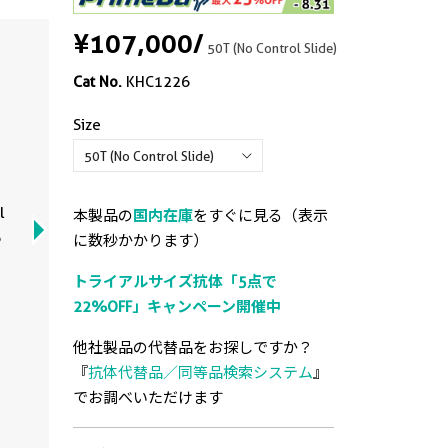
¥107,000
/
50T (No Control Slide)
Cat No.
KHC1226
Size
Compo
Immun
Immun
Immun
Immun
use IH
l
paraf
paraf
paraf
paraf
本製品の
国内在庫
をすぐに見る（表示
6
tissu
cancer
tissu
tissu
に数秒かかります）
IHC Kit
(GALNT
IHC Kit
IHC Kit
トライアルサイズ抗体「5点で
22%OFF」キャンペーン開催中
View
他社製品の代替品をお探しですか？
『
抗体代替品／同等品検索システム
』
でお調べいただけます
View
View
View
View