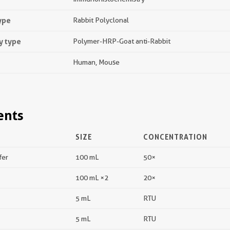
ype
Rabbit Polyclonal
y type
Polymer-HRP-Goat anti-Rabbit
Human, Mouse
ents
SIZE
CONCENTRATION
fer
100 mL
50×
100 mL ×2
20×
5 mL
RTU
5 mL
RTU