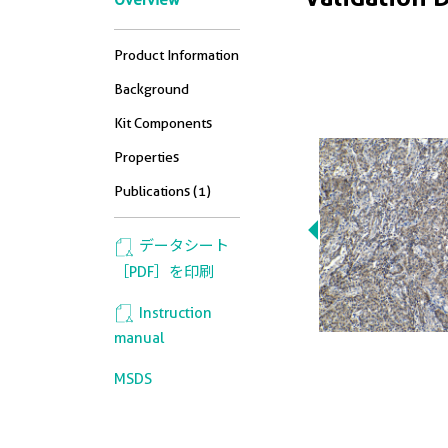
Overview
Product Information
Background
Kit Components
Properties
Publications (1)
データシート
［PDF］を印刷
Instruction
manual
MSDS