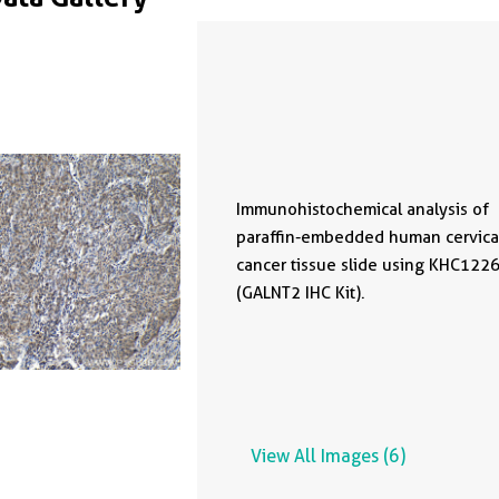
Immunohistochemical analysis of
paraffin-embedded human cervica
cancer tissue slide using KHC122
(GALNT2 IHC Kit).
View All Images (6)