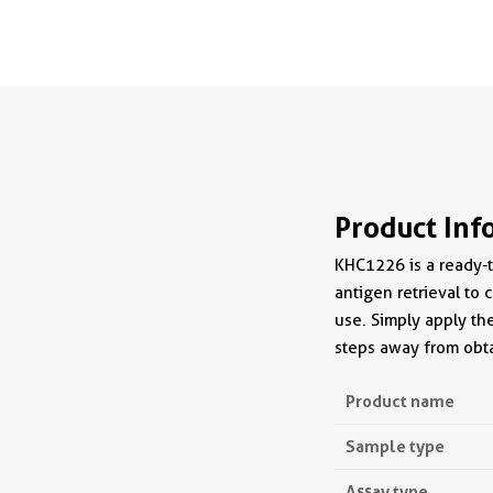
Product Inf
KHC1226 is a ready-to
antigen retrieval to c
use. Simply apply th
steps away from obta
Product name
Sample type
Assay type