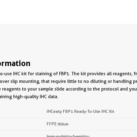
ormation
-use IHC kit for staining of FBP1. The kit provides all reagents, 
over slip mounting, that require little to no diluting or handling pr
e reagents to your sample slide according to the protocol and you
ining high-quality IHC data.
IHCeasy FBP1 Ready-To-Use IHC Kit
FFPE tissue
Immunohistochemistry