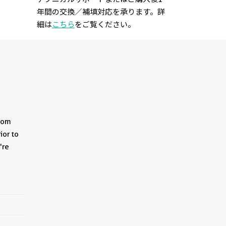
年間の交換／補填対応を承ります。詳
細は
こちら
をご覧ください。
from
ior to
're