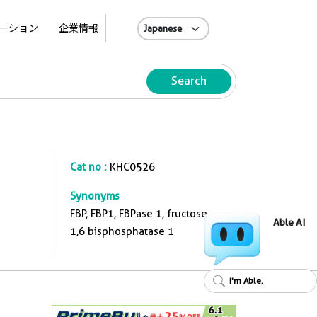
A
ーション
企業情報
Search
Cat no :
KHC0526
Synonyms
FBP, FBP1, FBPase 1, fructose
Able AI
1,6 bisphosphatase 1
I'm Able.