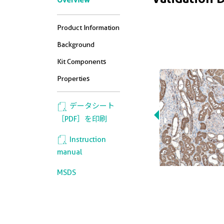
Overview
Product Information
Background
Kit Components
Properties
データシート
［PDF］を印刷
Instruction
manual
MSDS