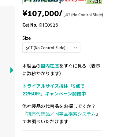
¥107,000
/
50T (No Control Slide)
Cat No.
KHC0526
Size
Compo
Immun
Immun
Immun
Immun
Immun
use IH
paraf
paraf
paraf
paraf
paraf
本製品の
国内在庫
をすぐに見る（表示
cancer
cancer
tumor 
tissue
tissue
に数秒かかります）
(FBP1 
(FBP1 
(FBP1 
IHC Kit
IHC Kit
トライアルサイズ抗体「5点で
22%OFF」キャンペーン開催中
View
他社製品の代替品をお探しですか？
『
抗体代替品／同等品検索システム
』
でお調べいただけます
View
View
View
View
View