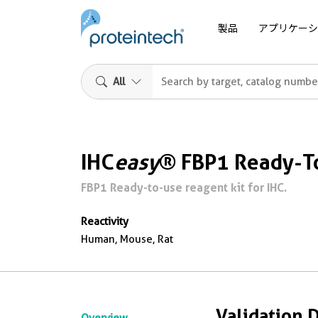
製品
アプリケーシ
All
IHC
easy
® FBP1 Ready-To
FBP1 Ready-to-use reagent kit for IHC.
Reactivity
Human, Mouse, Rat
Validation 