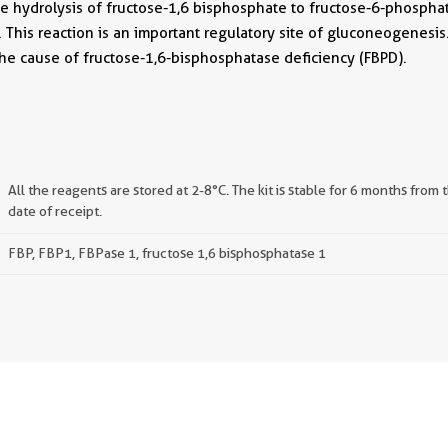
 the hydrolysis of fructose-1,6 bisphosphate to fructose-6-phospha
 This reaction is an important regulatory site of gluconeogenesis
the cause of fructose-1,6-bisphosphatase deficiency (FBPD).
All the reagents are stored at 2-8°C. The kit is stable for 6 months from 
date of receipt.
FBP, FBP1, FBPase 1, fructose 1,6 bisphosphatase 1