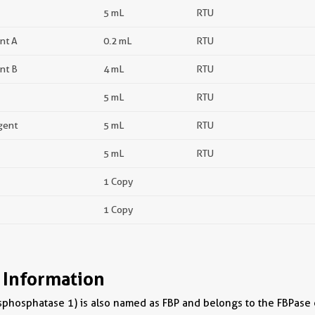
5 mL
RTU
nt A
0.2 mL
RTU
nt B
4 mL
RTU
5 mL
RTU
gent
5 mL
RTU
5 mL
RTU
1 Copy
1 Copy
 Information
sphosphatase 1) is also named as FBP and belongs to the FBPase 