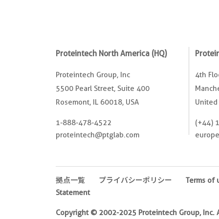
Proteintech North America (HQ)
Protei
Proteintech Group, Inc
4th Fl
5500 Pearl Street, Suite 400
Manche
Rosemont, IL 60018, USA
United
1-888-478-4522
(+44) 
proteintech@ptglab.com
europ
拠点一覧
プライバシーポリシー
Terms of 
Statement
Copyright © 2002-2025 Proteintech Group, Inc. Al