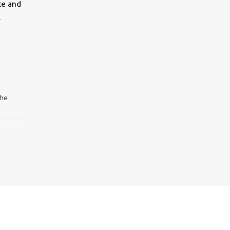
te and
.
the