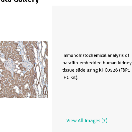
Immunohistochemical analysis of
paraffin-embedded human kidney
tissue slide using KHC0526 (FBP1
IHC Kit).
View All Images (7)