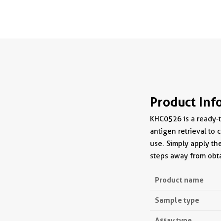
Product Inf
KHC0526 is a ready-to
antigen retrieval to c
use. Simply apply th
steps away from obta
Product name
Sample type
Assay type