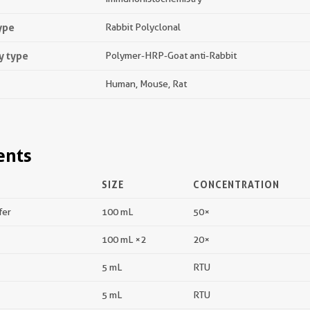
ype
Rabbit Polyclonal
y type
Polymer-HRP-Goat anti-Rabbit
Human, Mouse, Rat
ents
SIZE
CONCENTRATION
fer
100 mL
50×
100 mL ×2
20×
5 mL
RTU
5 mL
RTU