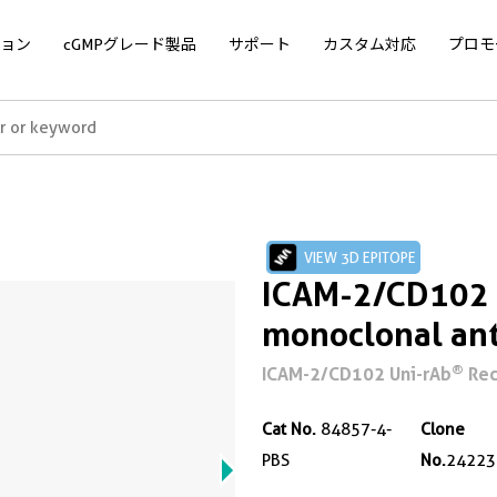
ョン
cGMPグレード製品
サポート
カスタム対応
プロモ
VIEW 3D EPITOPE
ICAM-2/CD102
monoclonal ant
®
ICAM-2/CD102 Uni-rAb
Rec
Cat No.
84857-4-
Clone
PBS
No.
24223