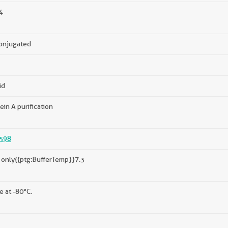
4
onjugated
id
ein A purification
598
only{{ptg:BufferTemp}}7.3
e at -80°C.