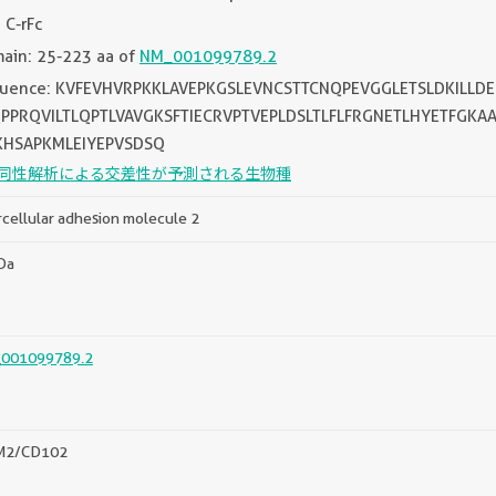
 C-rFc
ain: 25-223 aa of
NM_001099789.2
uence: KVFEVHVRPKKLAVEPKGSLEVNCSTTCNQPEVGGLETSLDKILL
PPRQVILTLQPTLVAVGKSFTIECRVPTVEPLDSLTLFLFRGNETLHYETFGK
KHSAPKMLEIYEPVSDSQ
同性解析による交差性が予測される生物種
rcellular adhesion molecule 2
Da
001099789.2
M2/CD102