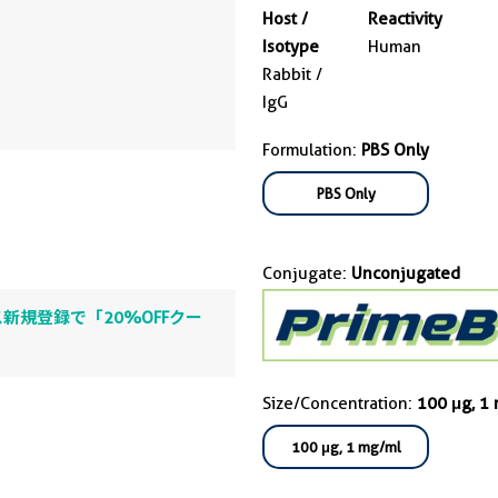
Host /
Reactivity
Isotype
Human
Rabbit /
IgG
Formulation:
PBS Only
PBS Only
Conjugate:
Unconjugated
新規登録で「20%OFFクー
Size/Concentration:
100 μg, 1
100 μg, 1 mg/ml