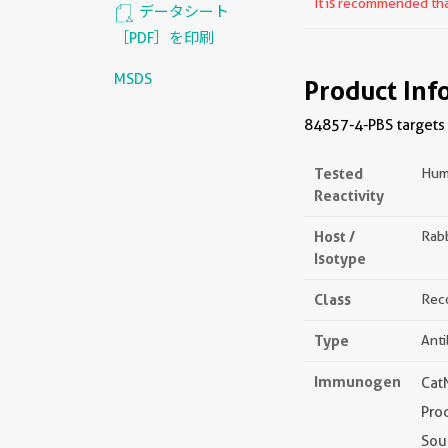
It is recommended that
データシート
［PDF］を印刷
MSDS
Product Inf
84857-4-PBS targets 
Tested
Hum
Reactivity
Host /
Rabb
Isotype
Class
Rec
Type
Ant
Immunogen
Cat
Pro
Sou