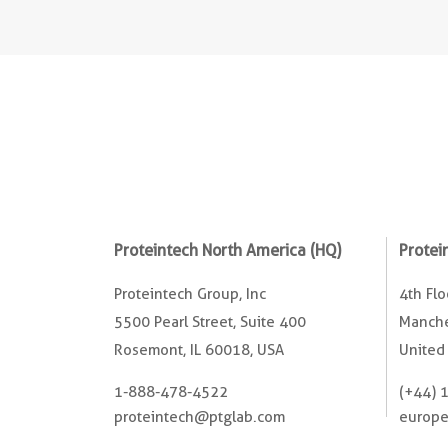
Proteintech North America (HQ)
Protei
Proteintech Group, Inc
4th Fl
5500 Pearl Street, Suite 400
Manche
Rosemont, IL 60018, USA
United
1-888-478-4522
(+44) 
proteintech@ptglab.com
europ