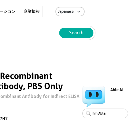
A
ーション
企業情報
Search
 Recombinant
ibody, PBS Only
Able AI
ombinant Antibody for Indirect ELISA
I'm Able.
7H7