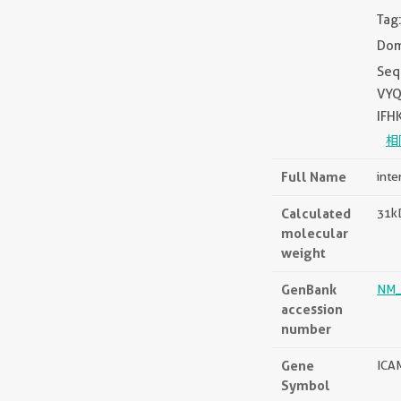
Tag:
Dom
Seq
VYQ
IFH
相
Full Name
inte
Calculated
31k
molecular
weight
GenBank
NM_
accession
number
Gene
ICA
Symbol