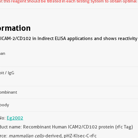
 this reagent should be titrated in each testing system to obtain optimal 
ormation
ICAM-2/CD102 in Indirect ELISA applications and shows reactivit
an
it / IgG
ombinant
ibody
No:
Eg2002
duct name: Recombinant Human ICAM2/CD102 protein (rFc Tag)
rce:
mammalian cells
-derived, pHZ-KIsec-C-rFc