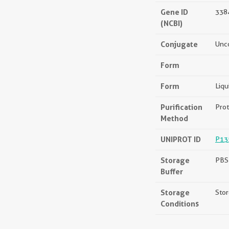
Gene ID
338
(NCBI)
Conjugate
Unc
Form
Form
Liqu
Purification
Prot
Method
UNIPROT ID
P13
Storage
PBS 
Buffer
Storage
Stor
Conditions