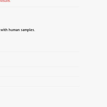
results.
||
y with human samples.