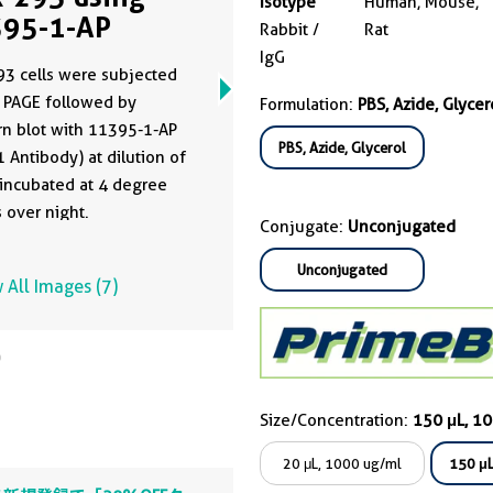
Isotype
Human, Mouse,
95-1-AP
Rabbit /
Rat
IgG
3 cells were subjected
 PAGE followed by
Formulation:
PBS, Azide, Glycer
n blot with 11395-1-AP
PBS, Azide, Glycerol
 Antibody) at dilution of
s over night.
Conjugate:
Unconjugated
Unconjugated
 All Images (7)
Size/Concentration:
150 μL, 1
20 μL, 1000 ug/ml
150 μL