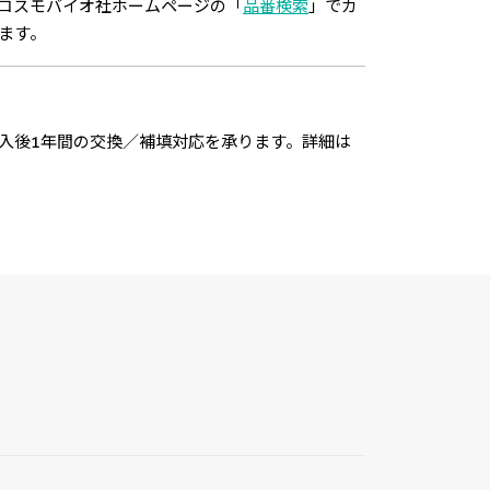
コスモバイオ社ホームページの「
品番検索
」でカ
ます。
入後1年間の交換／補填対応を承ります。詳細は