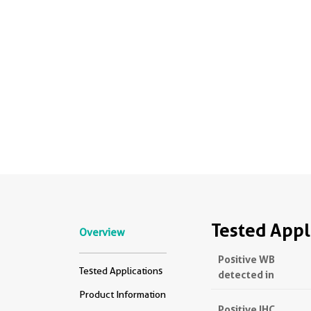
Tested Appl
Overview
Positive WB
Tested Applications
detected in
Product Information
Positive IHC