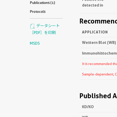
Publications (1)
detected in
Protocols
Recommende
データシート
APPLICATION
［PDF］を印刷
Western Blot (WB)
MSDS
Immunohistochemis
It is recommended that
Sample-dependent, Che
Published A
KD/KO