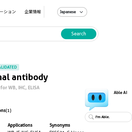
A
ーション
企業情報
Search
ALIDATED
al antibody
for WB, IHC, ELISA
Able AI
ons
(1)
I'm Able.
Applications
Synonyms