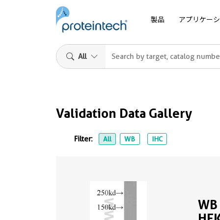
製品
アプリケーシ
All
Validation Data Gallery
Filter:
All
WB
IHC
WB 
HEK