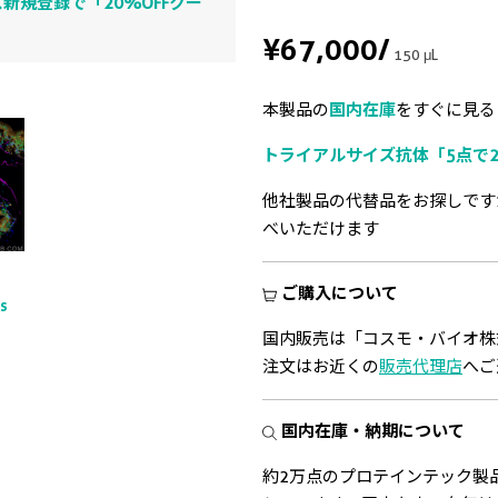
新規登録で「20%OFFクー
¥67,000
/
150 μL
本製品の
国内在庫
をすぐに見る
トライアルサイズ抗体「5点で2
他社製品の代替品をお探しです
べいただけます
ご購入について
ts
国内販売は「コスモ・バイオ株
注文はお近くの
販売代理店
へご
国内在庫・納期について
約2万点のプロテインテック製