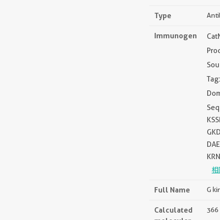
Type
Ant
Immunogen
Cat
Pro
Sou
Tag
Dom
Seq
KSS
GKD
DAE
KR
相
Full Name
G ki
Calculated
366 