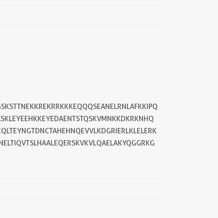
GSKSTTNEKKREKRRKKKEQQQSEANELRNLAFKKIPQ
LSKLEYEEHKKEYEDAENTSTQSKVMNKKDKRKNHQ
EQLTEYNGTDNCTAHEHNQEVVLKDGRIERLKLELERK
NELTIQVTSLHAALEQERSKVKVLQAELAKYQGGRKG