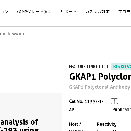
ョン
cGMPグレード製品
サポート
カスタム対応
プロモ
FEATURED PRODUCT
KD/KO V
GKAP1 Polyclon
GKAP1 Polyclonal Antibody 
Cat No.
11395-1-
AP
Publicati
analysis of
Host /
Reactivity
-293 using