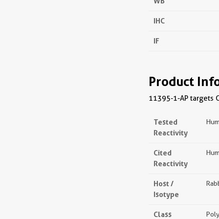
WB
IHC
IF
Product Inf
11395-1-AP targets G
Tested
Hum
Reactivity
Cited
Hum
Reactivity
Host /
Rabb
Isotype
Class
Poly