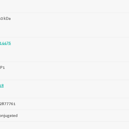
50 kDa
14476
P1
18
2877761
onjugated