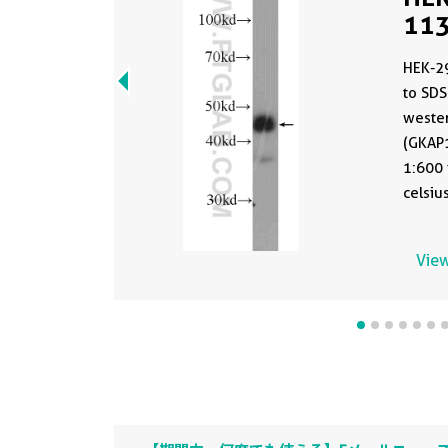
113
HEK-29
to SDS
wester
(GKAP1
1:600 incubated at 4 degree
celsiu
View