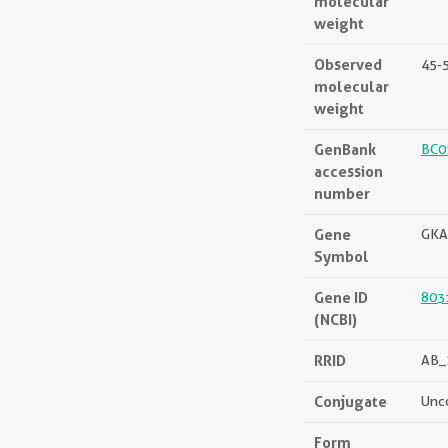
molecular
weight
Observed
45-
molecular
weight
GenBank
BC0
accession
number
Gene
GKA
Symbol
Gene ID
803
(NCBI)
RRID
AB_
Conjugate
Unc
Form