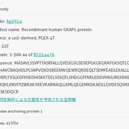
ibody
No:
Ag1914
duct name: Recombinant human GKAP1 protein
rce:
e coli.
-derived, PGEX-4T
: GST
ain: 1-366 aa of
BC014476
uence: MASAVLSSVPTTASRFALLQVDSGSGSDSEPGKGKGRNTGKSQTL
HAVCNAQHDLPLSNPVQKDSREENWQEWRQRDEQLTSEMFEADLEKALL
RPLTVSLKDFHSEDHISKKTEELSSSQTLSHDGGFFNRLEDDVHKILIREKRR
IQKLKNVITQWEAKYKEVKARNAQLLKMLQEGEMKDKAEILLQVDESQSIK
NSESDQCR
同性解析による交差性が予測される生物種
nase anchoring protein 1
aa, 42 kDa