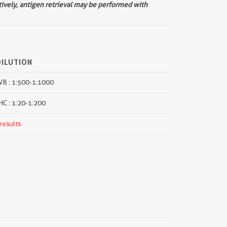
tively, antigen retrieval may be performed with
DILUTION
B : 1:500-1:1000
HC : 1:20-1:200
results.
||