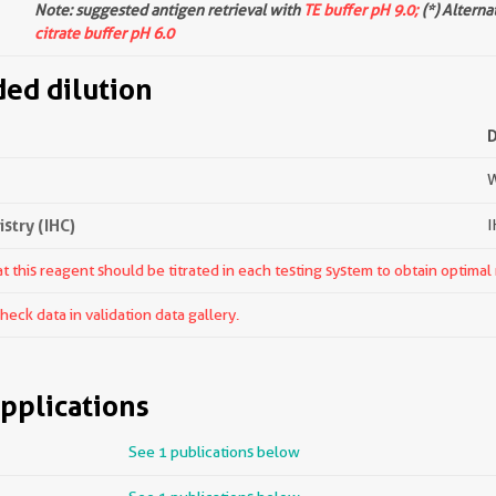
Note: suggested antigen retrieval with
TE buffer pH 9.0;
(*) Alterna
citrate buffer pH 6.0
d dilution
W
try (IHC)
I
 this reagent should be titrated in each testing system to obtain optimal 
ck data in validation data gallery.
pplications
See 1 publications below