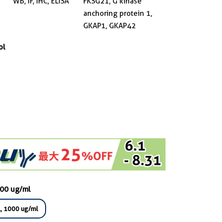
WB, IF, IHC, ELISA
FKSG21, G kinase
anchoring protein 1,
GKAP1, GKAP42
ol
000 ug/ml
, 1000 ug/ml