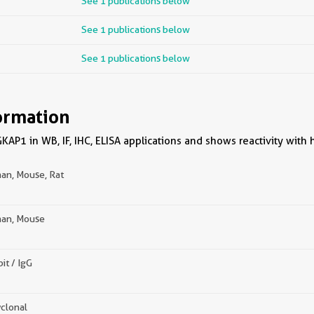
See 1 publications below
See 1 publications below
See 1 publications below
ormation
KAP1 in WB, IF, IHC, ELISA applications and shows reactivity with
an, Mouse, Rat
an, Mouse
it / IgG
clonal