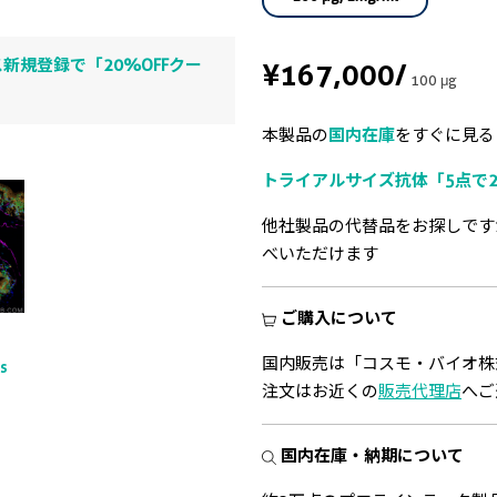
新規登録で「20%OFFクー
¥167,000
/
100 μg
本製品の
国内在庫
をすぐに見る
トライアルサイズ抗体「5点で2
他社製品の代替品をお探しです
べいただけます
ご購入について
国内販売は「コスモ・バイオ株
ts
注文はお近くの
販売代理店
へご
国内在庫・納期について