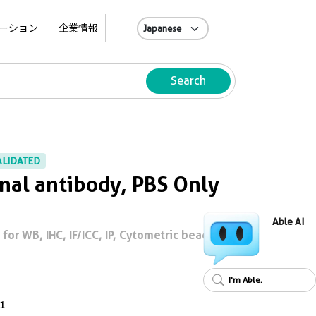
A
ーション
企業情報
Search
ALIDATED
al antibody, PBS Only
Able AI
or WB, IHC, IF/ICC, IP, Cytometric bead
I'm Able.
1