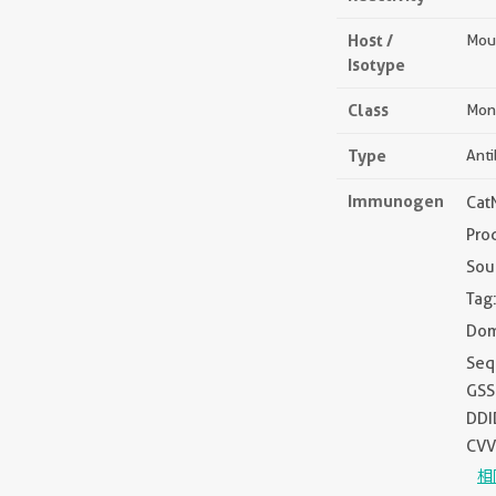
Host /
Mou
Isotype
Class
Mon
Type
Ant
Immunogen
Cat
Pro
Sou
Tag
Dom
Seq
GSS
DDI
CVV
相