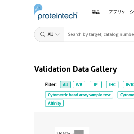
製品
アプリケーシ
All
Validation Data Gallery
Filter:
All
WB
IP
IHC
IF/I
Cytometric bead array sample test
Cytomet
Affinity