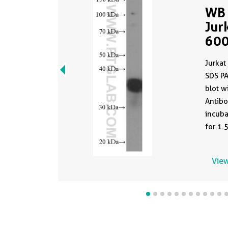
WB 
Jur
600
clo
Jurkat
PBS
SDS P
blot w
Antibo
incuba
for 1.
devel
antibo
View
PBS in
formul