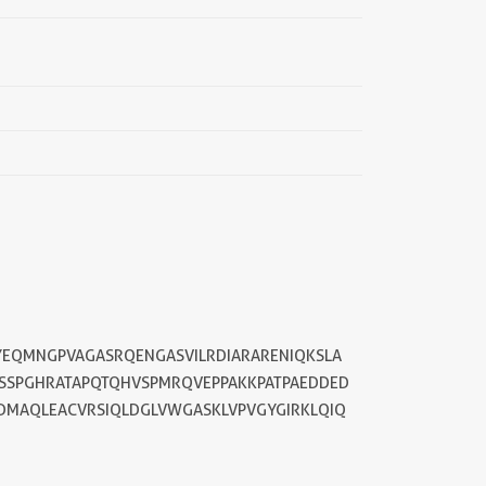
YEQMNGPVAGASRQENGASVILRDIARARENIQKSLA
KSSPGHRATAPQTQHVSPMRQVEPPAKKPATPAEDDED
DMAQLEACVRSIQLDGLVWGASKLVPVGYGIRKLQIQ