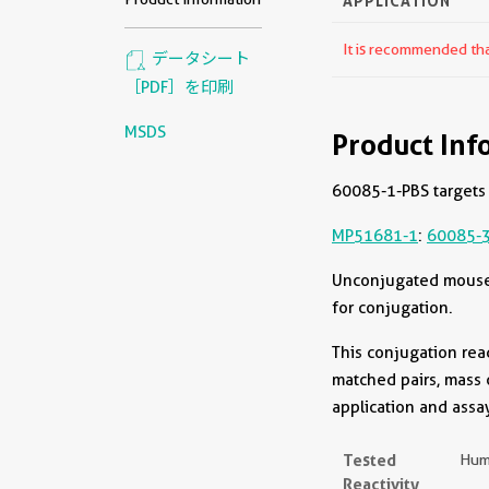
APPLICATION
It is recommended that
データシート
［PDF］を印刷
MSDS
Product Inf
60085-1-PBS targets 
MP51681-1
:
60085-3
Unconjugated mouse m
for conjugation.
This conjugation rea
matched pairs, mass 
application and assa
Tested
Hum
Reactivity