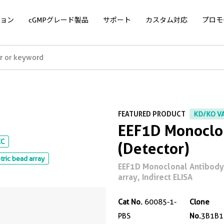
ョン
cGMPグレード製品
サポート
カスタム対応
プロモ
FEATURED PRODUCT
KD/KO V
EEF1D Monoclon
CC
(Detector)
ric bead array
EEF1D Monoclonal Antibody f
array, Indirect ELISA
Cat No.
60085-1-
Clone
PBS
No.
3B1B1