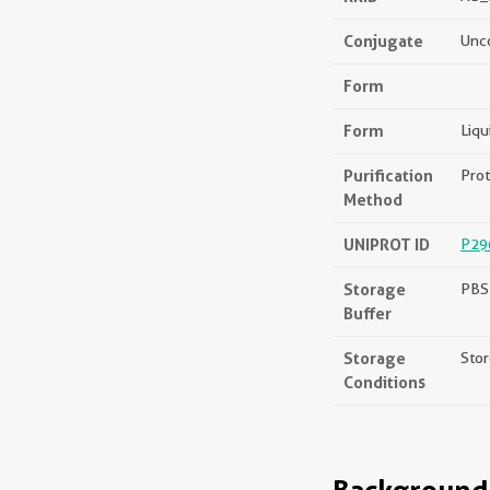
Conjugate
Unc
Form
Form
Liqu
Purification
Prot
Method
UNIPROT ID
P29
Storage
PBS 
Buffer
Storage
Stor
Conditions