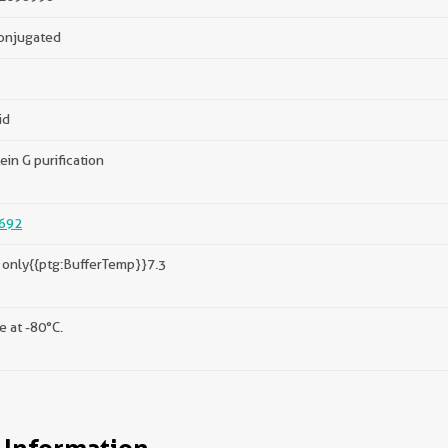
onjugated
id
ein G purification
692
only{{ptg:BufferTemp}}7.3
e at -80°C.