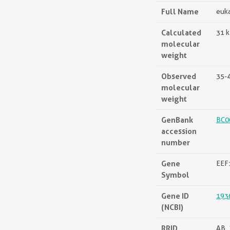
Full Name
euka
Calculated
31 
molecular
weight
Observed
35-
molecular
weight
GenBank
BC0
accession
number
Gene
EEF
Symbol
Gene ID
193
(NCBI)
RRID
AB_