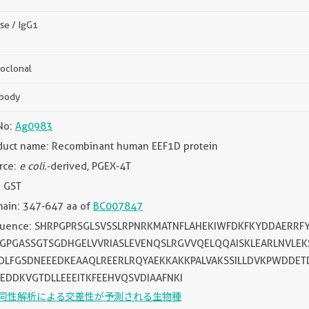
se / IgG1
oclonal
ibody
No:
Ag0983
duct name: Recombinant human EEF1D protein
rce:
e coli.
-derived, PGEX-4T
: GST
ain: 347-647 aa of
BC007847
uence: SHRPGPRSGLSVSSLRPNRKMATNFLAHEKIWFDKFKYDDAERRF
GPGASSGTSGDHGELVVRIASLEVENQSLRGVVQELQQAISKLEARLNVLE
DLFGSDNEEEDKEAAQLREERLRQYAEKKAKKPALVAKSSILLDVKPWDDET
EDDKVGTDLLEEEITKFEEHVQSVDIAAFNKI
同性解析による交差性が予測される生物種