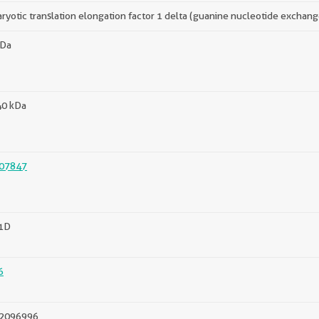
ryotic translation elongation factor 1 delta (guanine nucleotide exchang
kDa
40 kDa
07847
1D
6
2096996