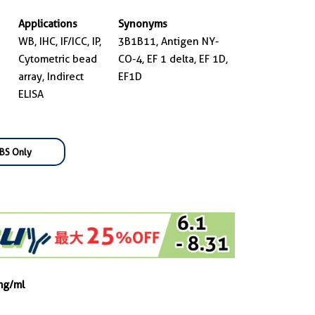
Applications
Synonyms
WB, IHC, IF/ICC, IP,
3B1B11, Antigen NY-
Cytometric bead
CO-4, EF 1 delta, EF 1D,
array, Indirect
EF1D
ELISA
BS Only
mg/ml