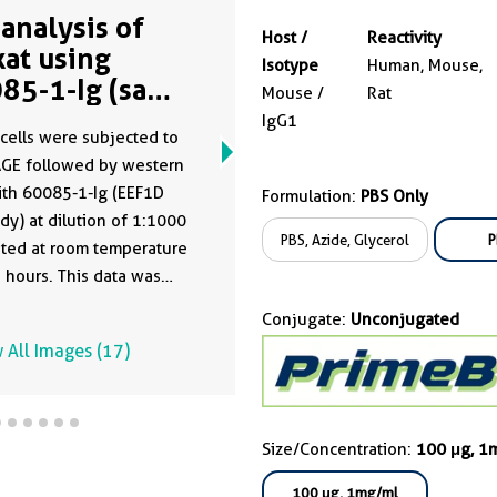
analysis of
Host /
Reactivity
kat using
Isotype
Human, Mouse,
85-1-Ig (same
Mouse /
Rat
ne as 60085-1-
IgG1
 cells were subjected to
)
AGE followed by western
ith 60085-1-Ig (EEF1D
Formulation:
PBS Only
dy) at dilution of 1:1000
PBS, Azide, Glycerol
P
ted at room temperature
5 hours. This data was
oped using the same
Conjugate:
Unconjugated
dy clone with 60085-1-
 All Images (17)
 a different storage buffer
ation.
Size/Concentration:
100 μg, 1
100 μg, 1mg/ml