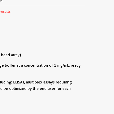
ON
results.
 bead array)
e buffer at a concentration of 1 mg/mL, ready
uding: ELISAs, multiplex assays requiring
ld be optimized by the end user for each
||