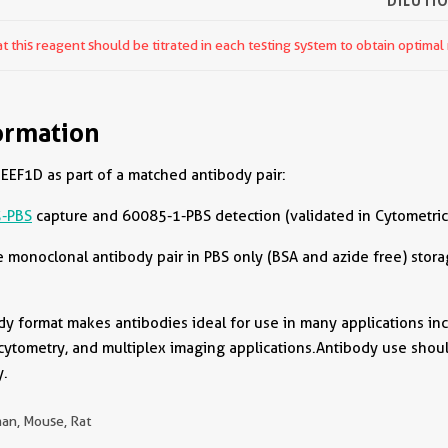
DILUTI
 this reagent should be titrated in each testing system to obtain optimal 
ormation
EEF1D as part of a matched antibody pair:
-PBS
capture and 60085-1-PBS detection (validated in Cytometric
onoclonal antibody pair in PBS only (BSA and azide free) storag
dy format makes antibodies ideal for use in many applications incl
cytometry, and multiplex imaging applications.Antibody use shou
y.
an, Mouse, Rat