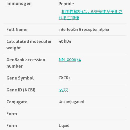
Immunogen
Peptide
相同性解析による交差性が予測さ
れる生物種
Full Name
interleukin 8 receptor, alpha
Calculated molecular
40 kDa
weight
GenBank accession
NM_000634
number
Gene Symbol
CXCR1
Gene ID (NCBI)
3577
Conjugate
Unconjugated
Form
Form
Liquid