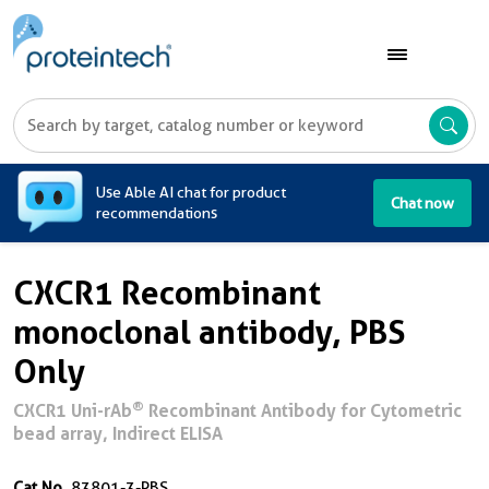
A
Use Able AI chat for product
Chat now
recommendations
CXCR1 Recombinant
monoclonal antibody, PBS
Only
®
CXCR1 Uni-rAb
Recombinant Antibody for Cytometric
bead array, Indirect ELISA
Cat No.
83801-3-PBS