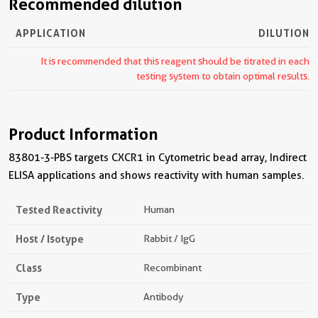
Recommended dilution
APPLICATION
DILUTION
It is recommended that this reagent should be titrated in each
testing system to obtain optimal results.
Product Information
83801-3-PBS targets CXCR1 in Cytometric bead array, Indirect
ELISA applications and shows reactivity with human samples.
Tested Reactivity
Human
Host / Isotype
Rabbit / IgG
Class
Recombinant
Type
Antibody