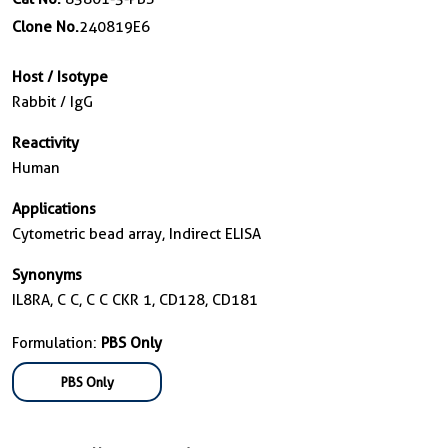
Clone No.
240819E6
Host / Isotype
Rabbit / IgG
Reactivity
Human
Applications
Cytometric bead array, Indirect ELISA
Synonyms
IL8RA, C C, C C CKR 1, CD128, CD181
Formulation:
PBS Only
PBS Only