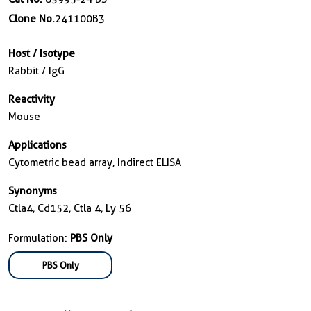
Clone No.
241100B3
Host / Isotype
Rabbit / IgG
Reactivity
Mouse
Applications
Cytometric bead array, Indirect ELISA
Synonyms
Ctla4, Cd152, Ctla 4, Ly 56
Formulation:
PBS Only
PBS Only