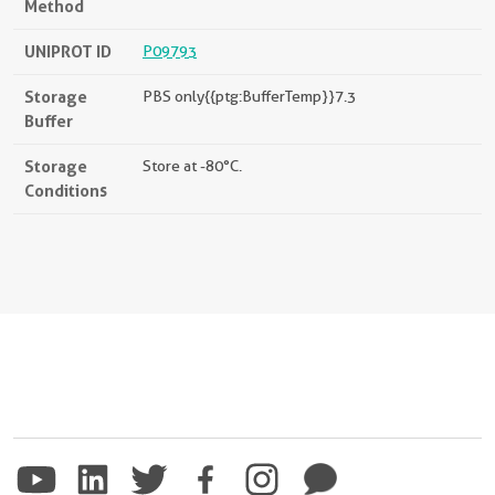
Method
UNIPROT ID
P09793
Storage
PBS only{{ptg:BufferTemp}}7.3
Buffer
Storage
Store at -80°C.
Conditions