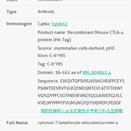
Type
Antibody
Immunogen
CatNo:
Eg0632
Product name: Recombinant Mouse CTLA-4
protein (His Tag)
Source:
mammalian cells
-derived, pHZ-
KIsec-C-6*HIS
Tag: C-6*HIS
Domain: 36-162 aa of
NM_009843.4
Sequence: EAIQVTQPSVVLASSHGVASFPCEYS
PSHNTDEVRVTVLRQTNDQMTEVCATTFTEKNT
VGFLDYPFCSGTFNESRVNLTIQGLRAVDTGLYLC
KVELMYPPPYFVGMGNGTQIYVIDPEPCPDSDF
相同性解析による交差性が予測される生物種
Full Name
cytotoxic T-lymphocyte-associated protein 4