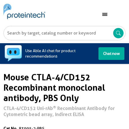
A
Use Able AI chat for product
Chat now
recommendations
Mouse CTLA-4/CD152
Recombinant monoclonal
antibody, PBS Only
®
CTLA-4/CD152 Uni-rAb
Recombinant Antibody for
Cytometric bead array, Indirect ELISA
Cat No.
83995-2-PBS