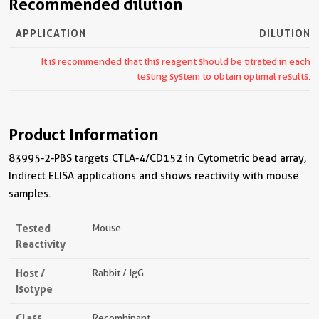
Recommended dilution
APPLICATION
DILUTION
It is recommended that this reagent should be titrated in each
testing system to obtain optimal results.
Product Information
83995-2-PBS targets CTLA-4/CD152 in Cytometric bead array,
Indirect ELISA applications and shows reactivity with mouse
samples.
Tested
Mouse
Reactivity
Host /
Rabbit / IgG
Isotype
Class
Recombinant