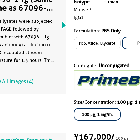
Isotype
Human
ne as 67096-1-
Mouse /
)
IgG1
s lysates were subjected
 PAGE followed by
Formulation:
PBS Only
n blot with 67096-1-Ig
PBS, Azide, Glycerol
P
 antibody) at dilution of
 incubated at room
ature for 1.5 hours. This
Conjugate:
Unconjugated
was developed using the
ntibody clone with
 All Images (4)
1-PBS in a different
e buffer formulation.
Size/Concentration:
100 μg, 1
100 μg, 1 mg/ml
¥167,000
/
100 μg