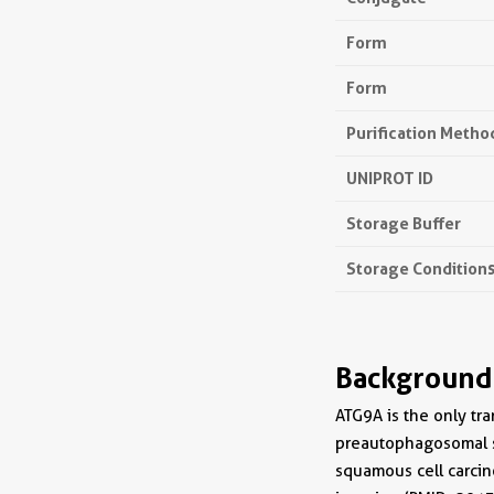
Form
Form
Purification Metho
UNIPROT ID
Storage Buffer
Storage Condition
Background
ATG9A is the only tr
preautophagosomal st
squamous cell carcino