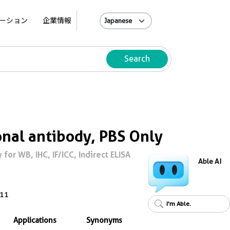
A
ーション
企業情報
Search
al antibody, PBS Only
or WB, IHC, IF/ICC, Indirect ELISA
Able AI
11
I'm Able.
Applications
Synonyms