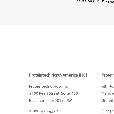
invasion.(PMID: 294
Proteintech North America (HQ)
Protei
Proteintech Group, Inc
4th Fl
5500 Pearl Street, Suite 400
Manche
Rosemont, IL 60018, USA
United
1-888-478-4522
(+44) 