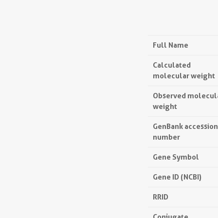
Full Name
Calculated
molecular weight
Observed molecul
weight
GenBank accession
number
Gene Symbol
Gene ID (NCBI)
RRID
Conjugate