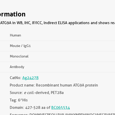
ormation
ATG9A in WB, IHC, IF/ICC, Indirect ELISA applications and shows r
Human
Mouse / IgG1
Monoclonal
Antibody
CatNo:
Ag24278
Product name: Recombinant human ATG9A protein
Source:
e coli.
-derived, PET28a
Tag: 6*His
Domain: 427-528 aa of
BC065534