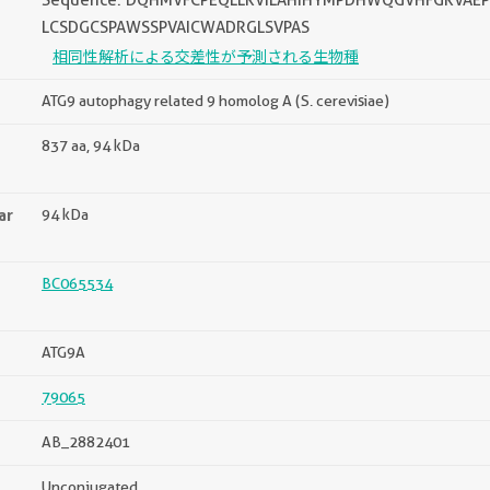
Sequence: DQHMVFCPEQLLRVILAHIHYMPDHWQGVHFGRVAE
LCSDGCSPAWSSPVAICWADRGLSVPAS
相同性解析による交差性が予測される生物種
ATG9 autophagy related 9 homolog A (S. cerevisiae)
837 aa, 94 kDa
ar
94 kDa
BC065534
ATG9A
79065
AB_2882401
Unconjugated