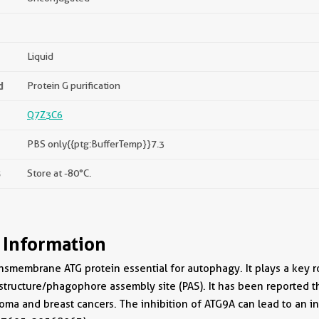
Liquid
d
Protein G purification
Q7Z3C6
PBS only{{ptg:BufferTemp}}7.3
s
Store at -80°C.
 Information
ansmembrane ATG protein essential for autophagy. It plays a key ro
ructure/phagophore assembly site (PAS). It has been reported th
ma and breast cancers. The inhibition of ATG9A can lead to an inh