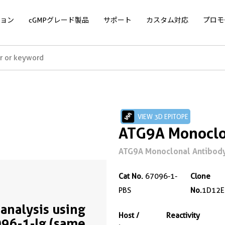
ョン
cGMPグレード製品
サポート
カスタム対応
プロモ
VIEW 3D EPITOPE
ATG9A Monoclon
ATG9A Monoclonal Antibody f
Cat No.
67096-1-
Clone
PBS
No.
1D12E
analysis using
Host /
Reactivity
96-1-Ig (same