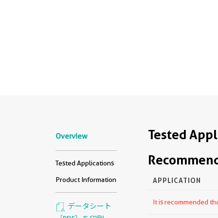
Tested Appl
Overview
Recommende
Tested Applications
Product Information
APPLICATION
It is recommended that
データシート