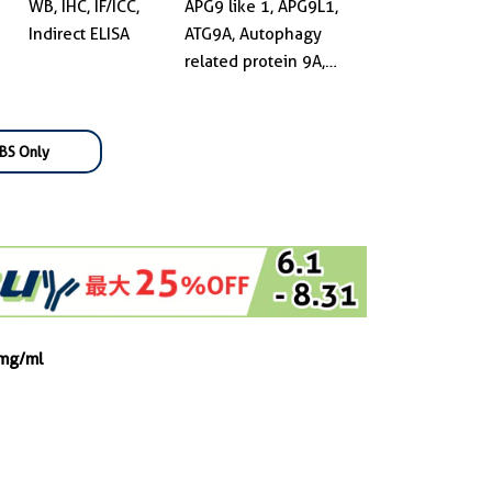
WB, IHC, IF/ICC,
APG9 like 1, APG9L1,
Indirect ELISA
ATG9A, Autophagy
related protein 9A,
MGD3208
BS Only
 mg/ml