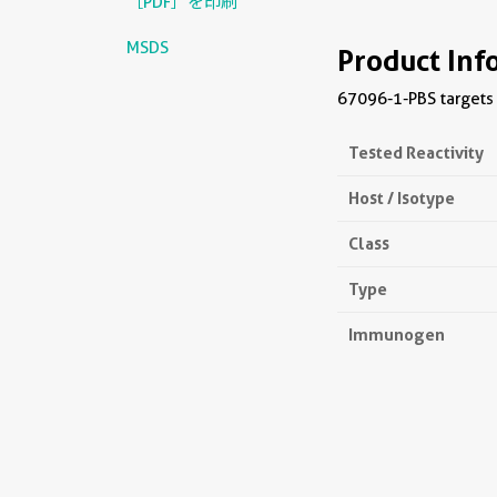
［PDF］を印刷
MSDS
Product Inf
67096-1-PBS targets 
Tested Reactivity
Host / Isotype
Class
Type
Immunogen