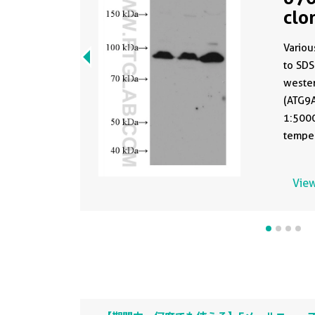
clo
PBS
Variou
to SDS
wester
(ATG9A
1:5000
temper
data 
same a
View
67096-
storag