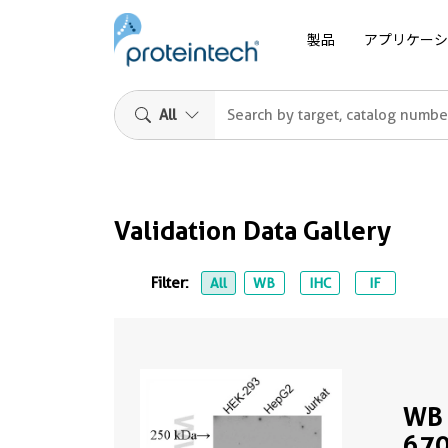
製品
アプリケーシ
All
Validation Data Gallery
Filter:
All
WB
IHC
IF
WB 
670