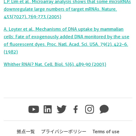
L.P. Lim et al., Microarray analysis shows that some microRNAs
downregulate large numbers of target mRNAs. Nature.
433(7027), 769-773 (2005)
A. Loyter et al., Mechanisms of DNA uptake by mammalian
cells: Fate of exogenously added DNA monitored by the use
of fluorescent dyes. Proc. Natl. Acad. Sci. USA. 79(2), 422–6.
(1982)
Whither RNAi? Nat. Cell. Biol. 5(6), 489-90 (2003)
拠点一覧
プライバシーポリシー
Terms of use