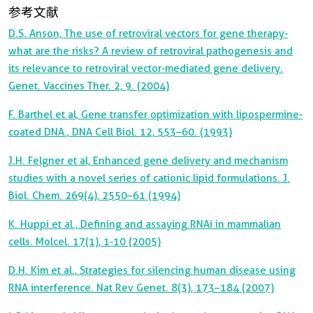
参考文献
D.S. Anson, The use of retroviral vectors for gene therapy-
what are the risks? A review of retroviral pathogenesis and
its relevance to retroviral vector-mediated gene delivery.
Genet. Vaccines Ther. 2, 9. (2004)
F. Barthel et al, Gene transfer optimization with lipospermine-
coated DNA., DNA Cell Biol. 12, 553–60. (1993)
J.H. Felgner et al, Enhanced gene delivery and mechanism
studies with a novel series of cationic lipid formulations. J.
Biol. Chem. 269(4), 2550–61 (1994)
K. Huppi et al., Defining and assaying RNAi in mammalian
cells. Molcel. 17(1), 1-10 (2005)
D.H. Kim et al., Strategies for silencing human disease using
RNA interference. Nat Rev Genet. 8(3), 173–184 (2007)