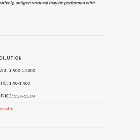
natively, antigen retrieval may be performed with
DILUTION
WB : 1:500-1:2000
IHC : 1:50-1:500
IF/ICC : 1:50-1:500
results.
||