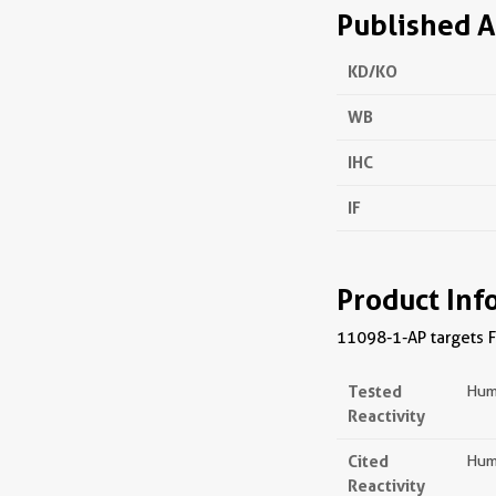
Published A
KD/KO
WB
IHC
IF
Product Inf
11098-1-AP targets F
Tested
Hum
Reactivity
Cited
Hum
Reactivity