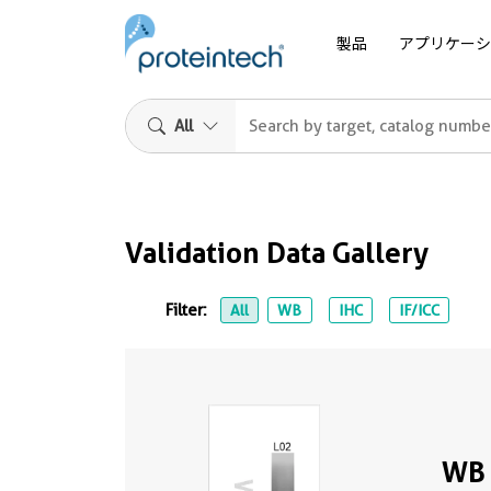
製品
アプリケーシ
All
Validation Data Gallery
Filter:
All
WB
IHC
IF/ICC
WB 