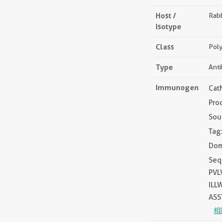
Host /
Rabb
Isotype
Class
Poly
Type
Ant
Immunogen
Cat
Pro
Sou
Tag
Dom
Seq
PVL
ILL
ASS
相