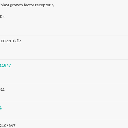
oblast growth factor receptor 4
kDa
 100-110 kDa
11847
R4
4
2103657