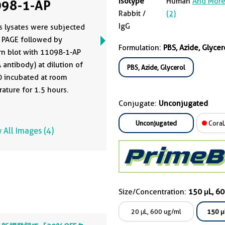
Isotype
Human
And Mor
98-1-AP
Rabbit /
(2)
IgG
s lysates were subjected
 PAGE followed by
Formulation:
PBS, Azide, Glycer
n blot with 11098-1-AP
 antibody) at dilution of
PBS, Azide, Glycerol
 incubated at room
ature for 1.5 hours.
Conjugate:
Unconjugated
Unconjugated
CoraL
 All Images (4)
Size/Concentration:
150 μL, 6
20 μL, 600 ug/ml
150 μ