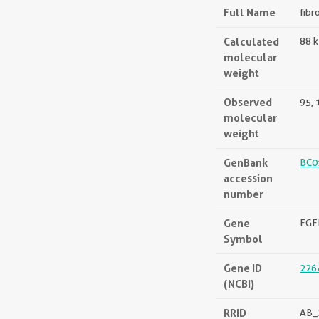
Full Name
fibr
Calculated
88 
molecular
weight
Observed
95,
molecular
weight
GenBank
BC0
accession
number
Gene
FGF
Symbol
Gene ID
226
(NCBI)
RRID
AB_