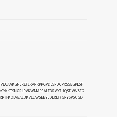
IVECAAKGNLREFLRARRPPGPDLSPDGPRSSEGPLSF
IDYYKKTSNGRLPVKWMAPEALFDRVYTHQSDVWSFG
RPTFKQLVEALDKVLLAVSEEYLDLRLTFGPYSPSGGD