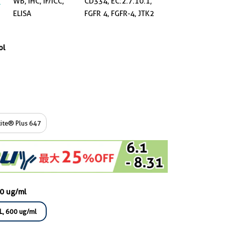
e
WB, IHC, IF/ICC,
CD334, EC:2.7.10.1,
ELISA
FGFR 4, FGFR-4, JTK2
ol
ite® Plus 647
00 ug/ml
L, 600 ug/ml