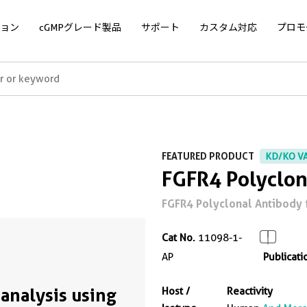
ョン
cGMPグレード製品
サポート
カスタム対応
プロモ
FEATURED PRODUCT
KD/KO V
FGFR4 Polyclon
FGFR4 Polyclonal Antibody fo
Cat No.
11098-1-
AP
Publicati
analysis using
Host /
Reactivity