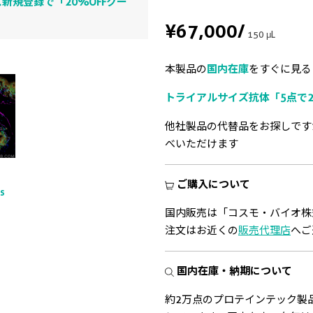
新規登録で「20%OFFクー
¥67,000
/
150 μL
本製品の
国内在庫
をすぐに見る
トライアルサイズ抗体「5点で2
他社製品の代替品をお探しです
べいただけます
ご購入について
ts
国内販売は「コスモ・バイオ株
注文はお近くの
販売代理店
へご
国内在庫・納期について
約2万点のプロテインテック製