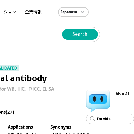
A
ーション
企業情報
Search
ALIDATED
al antibody
r WB, IHC, IF/ICC, ELISA
Able AI
ons
(27)
I'm Able.
Applications
Synonyms