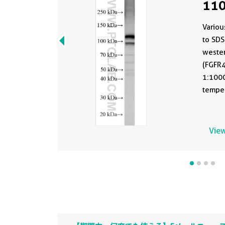
110
Variou
to SDS
wester
(FGFR4
1:1000
temper
View