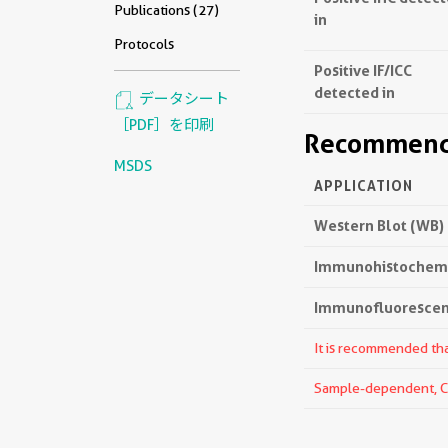
Publications (27)
in
Protocols
Positive IF/ICC
detected in
データシート
［PDF］を印刷
Recommende
MSDS
APPLICATION
Western Blot (WB)
Immunohistochemis
Immunofluorescenc
It is recommended that
Sample-dependent, Che