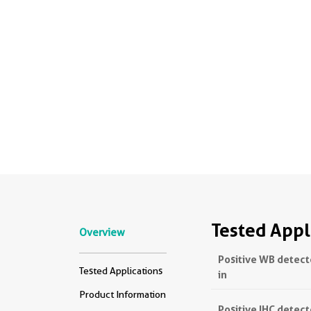
Tested Appl
Overview
Positive WB detec
Tested Applications
in
Product Information
Positive IHC detec