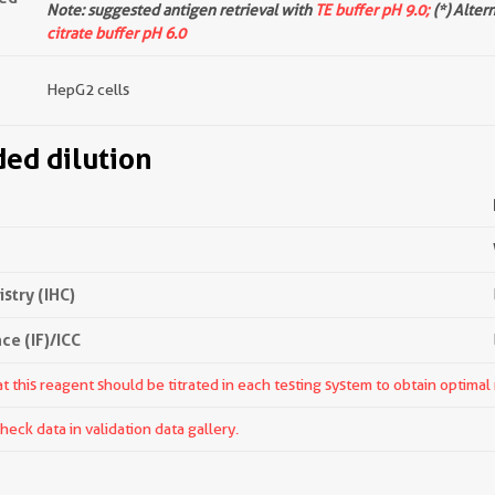
Note: suggested antigen retrieval with
TE buffer pH 9.0;
(*) Alter
citrate buffer pH 6.0
HepG2 cells
d dilution
try (IHC)
e (IF)/ICC
 this reagent should be titrated in each testing system to obtain optimal 
ck data in validation data gallery.