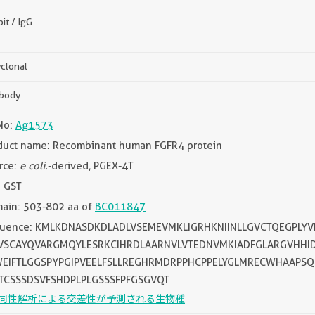
it / IgG
clonal
ibody
No:
Ag1573
duct name: Recombinant human FGFR4 protein
rce:
e coli.
-derived, PGEX-4T
: GST
ain: 503-802 aa of
BC011847
uence: KMLKDNASDKDLADLVSEMEVMKLIGRHKNIINLLGVCTQEGPLYV
VSCAYQVARGMQYLESRKCIHRDLAARNVLVTEDNVMKIADFGLARGVHH
WEIFTLGGSPYPGIPVEELFSLLREGHRMDRPPHCPPELYGLMRECWHAAPSQ
TCSSSDSVFSHDPLPLGSSSFPFGSGVQT
同性解析による交差性が予測される生物種