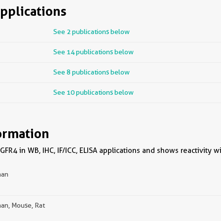
pplications
See 2 publications below
See 14 publications below
See 8 publications below
See 10 publications below
ormation
GFR4 in WB, IHC, IF/ICC, ELISA applications and shows reactivity 
an
an, Mouse, Rat