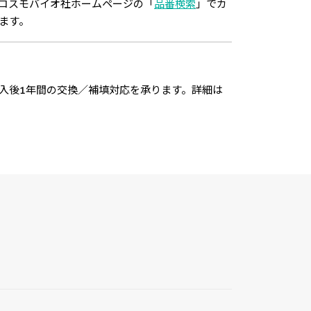
コスモバイオ社ホームページの「
品番検索
」でカ
ます。
入後1年間の交換／補填対応を承ります。詳細は